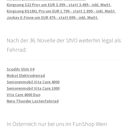
Kingsong S22 Pro+ um EUR 3.399,- statt 3.499,- inkl. MwSt.
Kingsong KS18XL Pro um EUR 1.799,- statt 1.899,- inkl. MwSt.
Jaykay E-Finne um EUR 479,- statt 699,- inkl. MwSt.
Nach der 36. Novelle der StVO weiterhin legal als
Fahrrad:
Scuddy Slim V4
Mobot Elektrodreirad
Seniorenmobil Vita Care 4000
Seniorenmobil Vita Care 1000
Vita Care 4000 Duo
Nero Thunder Lastenfahrrad
In Österreich nur bei uns im FunShop Wien