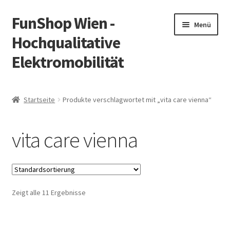
FunShop Wien -
Zur
Zum
Menü
Navigation
Inhalt
Hochqualitative
springen
springen
Elektromobilität
Unterm
Zum Onlineshop
öffnen
Startseite
Produkte verschlagwortet mit „vita care vienna“
Unterm
Informationen zur Rechtslage in Österreich
öffnen
vita care vienna
Unterm
Vorsicht Internetbetrug
öffnen
Unterm
Über FunShop
öffnen
Zeigt alle 11 Ergebnisse
Impressum
Zum Onlineshop in der Web Version