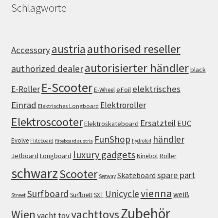
Schlagworte
authorised reseller
austria
Accessory
autorisierter händler
authorized dealer
black
E-Scooter
elektrisches
E-Roller
eFoil
E-Wheel
Einrad
Elektroroller
Elektrisches Longboard
Elektroscooter
Ersatzteil
EUC
Elektroskateboard
FunShop
händler
Evolve
Fliteboard
hydrofoil
fliteboard austria
luxury gadgets
Jetboard
Longboard
Roller
Ninebot
schwarz
Scooter
spare part
Skateboard
Segway
vienna
Surfboard
Unicycle
weiß
Surfbrett
SXT
Street
Zubehör
Wien
yachttoys
yacht toy