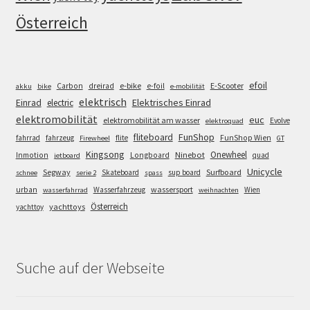
Österreich
efoil
e-bike
E-Scooter
Carbon
dreirad
e-foil
akku
bike
e-mobilität
elektrisch
Einrad
Elektrisches Einrad
electric
elektromobilität
euc
elektromobilität am wasser
Evolve
elektroquad
FunShop
fliteboard
fahrrad
fahrzeug
flite
FunShop Wien
Firewheel
GT
Kingsong
Onewheel
Ninebot
Inmotion
Longboard
quad
jetboard
Unicycle
Segway
Surfboard
Skateboard
sup board
schnee
serie 2
spass
wassersport
urban
Wasserfahrzeug
Wien
wasserfahrrad
weihnachten
Österreich
yachttoys
yachttoy
Suche auf der Webseite