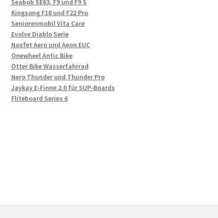
Seabob SE63, F9 und F9 S
Kingsong F18 und F22 Pro
Seniorenmobil Vita Care
Evolve Diablo Serie
Nosfet Aero und Aeon EUC
Onewheel Antic Bike
Otter Bike Wasserfahrrad
Nero Thunder und Thunder Pro
Jaykay E-Finne 2.0 für SUP-Boards
Fliteboard Series 6