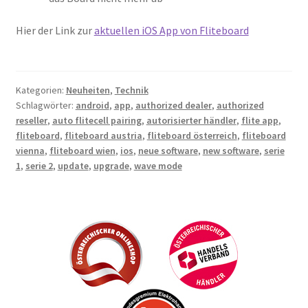
Hier der Link zur
aktuellen iOS App von Fliteboard
Kategorien:
Neuheiten
,
Technik
Schlagwörter:
android
,
app
,
authorized dealer
,
authorized
reseller
,
auto flitecell pairing
,
autorisierter händler
,
flite app
,
fliteboard
,
fliteboard austria
,
fliteboard österreich
,
fliteboard
vienna
,
fliteboard wien
,
ios
,
neue software
,
new software
,
serie
1
,
serie 2
,
update
,
upgrade
,
wave mode