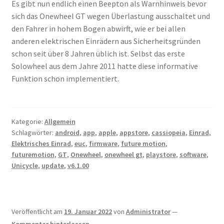
Es gibt nun endlich einen Beepton als Warnhinweis bevor
sich das Onewheel GT wegen Überlastung ausschaltet und
den Fahrer in hohem Bogen abwirft, wie er bei allen
anderen elektrischen Einrädern aus Sicherheitsgründen
schon seit über 8 Jahren üblich ist. Selbst das erste
Solowheel aus dem Jahre 2011 hatte diese informative
Funktion schon implementiert.
Kategorie:
Allgemein
Schlagwörter:
android
,
app
,
apple
,
appstore
,
cassiopeia
,
Einrad
,
Elektrisches Einrad
,
euc
,
firmware
,
future motion
,
futuremotion
,
GT
,
Onewheel
,
onewheel gt
,
playstore
,
software
,
Unicycle
,
update
,
v6.1.00
Veröffentlicht am
19. Januar 2022
von
Administrator
—
Kommentar hinterlassen