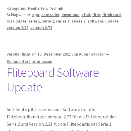
Kategorien:
Neuheiten
,
Technik
Schlagwörter:
app
,
controller
,
download
,
efoil
,
flite
,
fliteboard
,
ios update
,
serie 1
,
serie 2
,
series 1
,
series 2
,
software
,
update
,
version 2.32
,
version 2.74
Veröffentlicht am
15. Dezember 2021
von
Administrator
—
Kommentar hinterlassen
Fliteboard Software
Update
Seit heute gibt es eine neue Software für alle
Fliteboardbenutzer. Version 2.73 für die Fliteboards der
Serie 2 und Version 2.31 für die Fliteboards der Serie 1