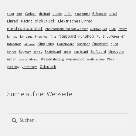
efoil
e-bike
E-Scooter
Carbon
dreirad
e-foil
akku
bike
e-mobilität
elektrisch
Einrad
Elektrisches Einrad
electric
elektromobilität
euc
elektromobilität am wasser
Evolve
elektroquad
FunShop
fliteboard
fahrrad
fahrzeug
flite
FunShop Wien
Firewheel
GT
Kingsong
Onewheel
Ninebot
Inmotion
Longboard
quad
jetboard
Unicycle
Segway
Surfboard
Skateboard
sup board
schnee
serie 2
spass
wassersport
urban
Wasserfahrzeug
Wien
wasserfahrrad
weihnachten
Österreich
yachttoys
yachttoy
Suche auf der Webseite
Suchen
nach: