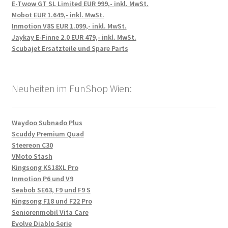
E-Twow GT SL Limited EUR 999,- inkl. MwSt.
Mobot EUR 1.649,- inkl. MwSt.
Inmotion V8S EUR 1.099,- inkl. MwSt.
Jaykay E-Finne 2.0 EUR 479,- inkl. MwSt.
Scubajet Ersatzteile und Spare Parts
Neuheiten im FunShop Wien:
Waydoo Subnado Plus
Scuddy Premium Quad
Steereon C30
VMoto Stash
Kingsong KS18XL Pro
Inmotion P6 und V9
Seabob SE63, F9 und F9 S
Kingsong F18 und F22 Pro
Seniorenmobil Vita Care
Evolve Diablo Serie