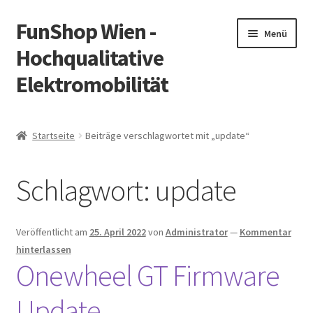
FunShop Wien -
Zur
Zum
Menü
Navigation
Inhalt
Hochqualitative
springen
springen
Elektromobilität
Unterm
Zum Onlineshop
öffnen
Startseite
Beiträge verschlagwortet mit „update“
Unterm
Informationen zur Rechtslage in Österreich
öffnen
Schlagwort:
update
Unterm
Vorsicht Internetbetrug
öffnen
Unterm
Über FunShop
Veröffentlicht am
25. April 2022
von
Administrator
—
Kommentar
öffnen
hinterlassen
Impressum
Onewheel GT Firmware
Update
Zum Onlineshop in der Web Version