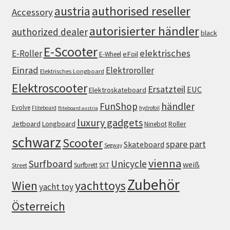
authorised reseller
austria
Accessory
autorisierter händler
authorized dealer
black
E-Scooter
elektrisches
E-Roller
eFoil
E-Wheel
Einrad
Elektroroller
Elektrisches Longboard
Elektroscooter
Ersatzteil
EUC
Elektroskateboard
FunShop
händler
Evolve
Fliteboard
hydrofoil
fliteboard austria
luxury gadgets
Jetboard
Longboard
Roller
Ninebot
schwarz
Scooter
spare part
Skateboard
Segway
vienna
Surfboard
Unicycle
weiß
Surfbrett
SXT
Street
Zubehör
Wien
yachttoys
yacht toy
Österreich