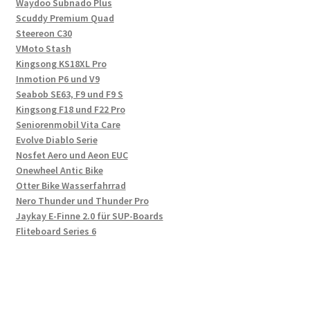
Waydoo Subnado Plus
Scuddy Premium Quad
Steereon C30
VMoto Stash
Kingsong KS18XL Pro
Inmotion P6 und V9
Seabob SE63, F9 und F9 S
Kingsong F18 und F22 Pro
Seniorenmobil Vita Care
Evolve Diablo Serie
Nosfet Aero und Aeon EUC
Onewheel Antic Bike
Otter Bike Wasserfahrrad
Nero Thunder und Thunder Pro
Jaykay E-Finne 2.0 für SUP-Boards
Fliteboard Series 6