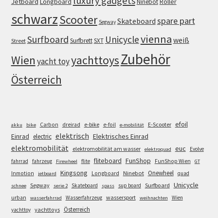
luxury gadgets
Jetboard
Longboard
Roller
Ninebot
schwarz
Scooter
spare part
Skateboard
Segway
vienna
Surfboard
Unicycle
weiß
Surfbrett
SXT
Street
Zubehör
Wien
yachttoys
yacht toy
Österreich
efoil
e-bike
E-Scooter
Carbon
dreirad
e-foil
akku
bike
e-mobilität
elektrisch
Einrad
Elektrisches Einrad
electric
elektromobilität
euc
elektromobilität am wasser
Evolve
elektroquad
FunShop
fliteboard
fahrrad
fahrzeug
flite
FunShop Wien
Firewheel
GT
Kingsong
Onewheel
Ninebot
Inmotion
Longboard
quad
jetboard
Unicycle
Segway
Surfboard
Skateboard
sup board
schnee
serie 2
spass
wassersport
urban
Wasserfahrzeug
Wien
wasserfahrrad
weihnachten
Österreich
yachttoys
yachttoy