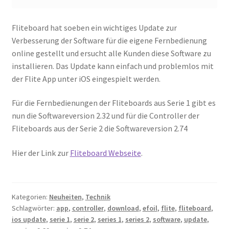
Fliteboard hat soeben ein wichtiges Update zur
Verbesserung der Software für die eigene Fernbedienung
online gestellt und ersucht alle Kunden diese Software zu
installieren. Das Update kann einfach und problemlos mit
der Flite App unter iOS eingespielt werden.
Für die Fernbedienungen der Fliteboards aus Serie 1 gibt es
nun die Softwareversion 2.32 und für die Controller der
Fliteboards aus der Serie 2 die Softwareversion 2.74
Hier der Link zur
Fliteboard Webseite
.
Kategorien:
Neuheiten
,
Technik
Schlagwörter:
app
,
controller
,
download
,
efoil
,
flite
,
fliteboard
,
ios update
,
serie 1
,
serie 2
,
series 1
,
series 2
,
software
,
update
,