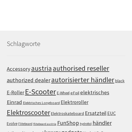
Schlagworte
authorised reseller
austria
Accessory
autorisierter händler
authorized dealer
black
E-Scooter
elektrisches
E-Roller
eFoil
E-Wheel
Einrad
Elektroroller
Elektrisches Longboard
Elektroscooter
Ersatzteil
EUC
Elektroskateboard
FunShop
händler
Evolve
Fliteboard
hydrofoil
fliteboard austria