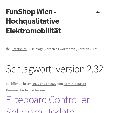
FunShop Wien -
Zur
Zum
Menü
Navigation
Inhalt
Hochqualitative
springen
springen
Elektromobilität
Unterm
Zum Onlineshop
öffnen
Startseite
Beiträge verschlagwortet mit „version 2.32“
Unterm
Informationen zur Rechtslage in Österreich
öffnen
Schlagwort:
version 2.32
Unterm
Vorsicht Internetbetrug
öffnen
Unterm
Über FunShop
Veröffentlicht am
19. Januar 2022
von
Administrator
—
öffnen
Kommentar hinterlassen
Impressum
Fliteboard Controller
Software Update
Zum Onlineshop in der Web Version