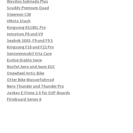
Waydoo Subnado Plus
Scuddy Premium Quad
Steereon C30
VMoto Stash
Kingsong KS18XL Pro
Inmotion P6 und V9
Seabob SE63, F9 und F9 S
Kingsong F18 und F22 Pro
Seniorenmobil Vita Care
Evolve Diablo Serie
Nosfet Aero und Aeon EUC
Onewheel Antic Bike
Otter Bike Wasserfahrrad
Nero Thunder und Thunder Pro
Jaykay E-Finne 2.0 für SUP-Boards
Fliteboard Series 6