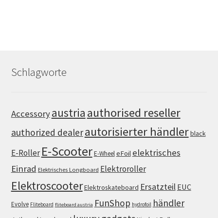
Schlagworte
authorised reseller
austria
Accessory
autorisierter händler
authorized dealer
black
E-Scooter
elektrisches
E-Roller
eFoil
E-Wheel
Einrad
Elektroroller
Elektrisches Longboard
Elektroscooter
Ersatzteil
EUC
Elektroskateboard
FunShop
händler
Evolve
Fliteboard
hydrofoil
fliteboard austria