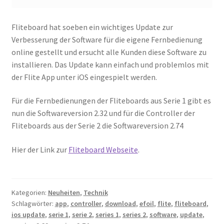
Fliteboard hat soeben ein wichtiges Update zur
Verbesserung der Software für die eigene Fernbedienung
online gestellt und ersucht alle Kunden diese Software zu
installieren. Das Update kann einfach und problemlos mit
der Flite App unter iOS eingespielt werden.
Für die Fernbedienungen der Fliteboards aus Serie 1 gibt es
nun die Softwareversion 2.32 und für die Controller der
Fliteboards aus der Serie 2 die Softwareversion 2.74
Hier der Link zur
Fliteboard Webseite
.
Kategorien:
Neuheiten
,
Technik
Schlagwörter:
app
,
controller
,
download
,
efoil
,
flite
,
fliteboard
,
ios update
,
serie 1
,
serie 2
,
series 1
,
series 2
,
software
,
update
,