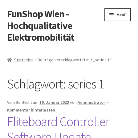
FunShop Wien -
Zur
Zum
Menü
Navigation
Inhalt
Hochqualitative
springen
springen
Elektromobilität
Unterm
Zum Onlineshop
öffnen
Startseite
Beiträge verschlagwortet mit „series 1“
Unterm
Informationen zur Rechtslage in Österreich
öffnen
Schlagwort:
series 1
Unterm
Vorsicht Internetbetrug
öffnen
Unterm
Über FunShop
Veröffentlicht am
19. Januar 2022
von
Administrator
—
öffnen
Kommentar hinterlassen
Impressum
Fliteboard Controller
Software Update
Zum Onlineshop in der Web Version