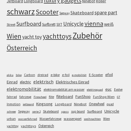
luxury gadgets
Jetboard
Longboard
Roller
Ninebot
schwarz
Scooter
spare part
Skateboard
Segway
vienna
Surfboard
Unicycle
weiß
Surfbrett
SXT
Street
Zubehör
Wien
yachttoys
yacht toy
Österreich
efoil
e-bike
E-Scooter
Carbon
dreirad
e-foil
akku
bike
e-mobilität
elektrisch
Einrad
Elektrisches Einrad
electric
elektromobilität
euc
elektromobilität am wasser
Evolve
elektroquad
FunShop
fliteboard
fahrrad
fahrzeug
flite
FunShop Wien
Firewheel
GT
Kingsong
Onewheel
Ninebot
Inmotion
Longboard
quad
jetboard
Unicycle
Segway
Surfboard
Skateboard
sup board
schnee
serie 2
spass
wassersport
urban
Wasserfahrzeug
Wien
wasserfahrrad
weihnachten
Österreich
yachttoys
yachttoy