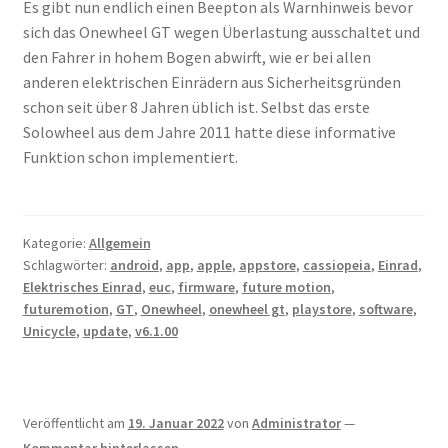
Es gibt nun endlich einen Beepton als Warnhinweis bevor
sich das Onewheel GT wegen Überlastung ausschaltet und
den Fahrer in hohem Bogen abwirft, wie er bei allen
anderen elektrischen Einrädern aus Sicherheitsgründen
schon seit über 8 Jahren üblich ist. Selbst das erste
Solowheel aus dem Jahre 2011 hatte diese informative
Funktion schon implementiert.
Kategorie:
Allgemein
Schlagwörter:
android
,
app
,
apple
,
appstore
,
cassiopeia
,
Einrad
,
Elektrisches Einrad
,
euc
,
firmware
,
future motion
,
futuremotion
,
GT
,
Onewheel
,
onewheel gt
,
playstore
,
software
,
Unicycle
,
update
,
v6.1.00
Veröffentlicht am
19. Januar 2022
von
Administrator
—
Kommentar hinterlassen