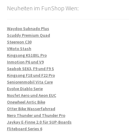
Neuheiten im FunShop Wien:
Waydoo Subnado Plus
Scuddy Premium Quad
Steereon C30
VMoto Stash
Kingsong KS18XL Pro
Inmotion P6 und V9
Seabob SE63, F9 und F9 S
Kingsong F18 und F22 Pro
Seniorenmobil Vita Care
Evolve Diablo Serie
Nosfet Aero und Aeon EUC
Onewheel Antic Bike
Otter Bike Wasserfahrrad
Nero Thunder und Thunder Pro
Jaykay E-Finne 2.0 für SUP-Boards
Fliteboard Series 6