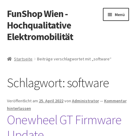
FunShop Wien -
Zur
Zum
Menü
Navigation
Inhalt
Hochqualitative
springen
springen
Elektromobilität
Unterm
Zum Onlineshop
öffnen
Startseite
Beiträge verschlagwortet mit „software“
Unterm
Informationen zur Rechtslage in Österreich
öffnen
Schlagwort:
software
Unterm
Vorsicht Internetbetrug
öffnen
Unterm
Über FunShop
Veröffentlicht am
25. April 2022
von
Administrator
—
Kommentar
öffnen
hinterlassen
Impressum
Onewheel GT Firmware
Update
Zum Onlineshop in der Web Version