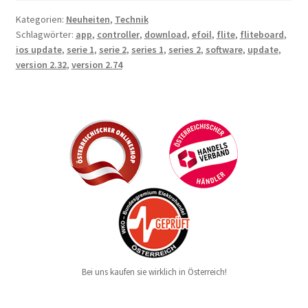
Kategorien:
Neuheiten
,
Technik
Schlagwörter:
app
,
controller
,
download
,
efoil
,
flite
,
fliteboard
,
ios update
,
serie 1
,
serie 2
,
series 1
,
series 2
,
software
,
update
,
version 2.32
,
version 2.74
Bei uns kaufen sie wirklich in Österreich!