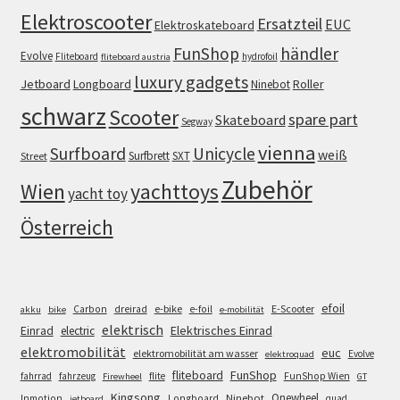
Elektroscooter
Ersatzteil
EUC
Elektroskateboard
FunShop
händler
Evolve
Fliteboard
hydrofoil
fliteboard austria
luxury gadgets
Jetboard
Longboard
Roller
Ninebot
schwarz
Scooter
spare part
Skateboard
Segway
vienna
Surfboard
Unicycle
weiß
Surfbrett
SXT
Street
Zubehör
Wien
yachttoys
yacht toy
Österreich
efoil
e-bike
E-Scooter
Carbon
dreirad
e-foil
akku
bike
e-mobilität
elektrisch
Einrad
Elektrisches Einrad
electric
elektromobilität
euc
elektromobilität am wasser
Evolve
elektroquad
FunShop
fliteboard
fahrrad
fahrzeug
flite
FunShop Wien
Firewheel
GT
Kingsong
Onewheel
Ninebot
Inmotion
Longboard
quad
jetboard