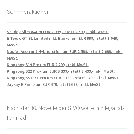
Sommeraktionen
Scuddy Slim V4 um EUR 2.099,- statt 2.590,- inkl. MwSt.
E-Twow GT SL Limited inkl. Blinker um EUR 999,- statt 1.049,-
MwSt.
Nosfet Aeon mit Hybridreifen um EUR 2.599,- statt 2.699,- inkl.
MwSt.
Kingsong S19 Pro um EUR 2.299,- inkl. MwSt.
Kingsong S22 Pro+ um EUR 3.399,- statt 3.499,- inkl. MwSt.
Kingsong KS18XL Pro um EUR 1.799,- statt 1.899,- inkl. MwSt.
Jaykay E-Finne um EUR 479,- statt 699,- inkl. MwSt.
Nach der 36. Novelle der StVO weiterhin legal als
Fahrrad: