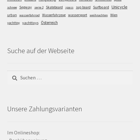
Unicycle
Segway
Surfboard
Skateboard
sup board
schnee
serie 2
spass
wassersport
urban
Wasserfahrzeug
Wien
wasserfahrrad
weihnachten
Österreich
yachttoys
yachttoy
Suche auf der Webseite
Suchen
nach:
Unsere Zahlungsvarianten
Im Onlineshop: