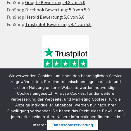
FunShop
Google Bewertung: 4,8 von 5,0
FunShop
Facebook Bewertung: 5,0 von 5,0
FunShop
Herold Bewertung: 5,0 von 5,0
FunShop
Trustpilot Bewertung: 4,4 von 5,0
Wir verwenden Cookies, um ihnen den bestmöglichen Service
zu gewährleisten. Für eine technisch uneingeschränkte und
sichere Nutzung unserer Webseite werden notwendige
Cookies eingesetzt. Analyse Cookies, für die weitere
Verbesserung der Webseite, und Marketing Cookies, für die
Anzeige individueller Angebote, werden nur nach Ihrer
Einwilligung verwendet. Sie haben das Recht diese Einwilligung
jederzeit zu widerrufen. Nähere Informationen finden sie in
© FunShop Wien - Hochqualitative Elektromobilität 2026
unserer
Datenschutzerklärung
.
Datenschutzerklärung
Erstellt mit WooCommerce
.