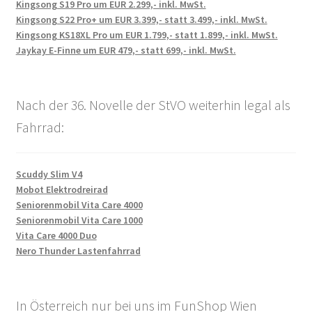
Kingsong S19 Pro um EUR 2.299,- inkl. MwSt.
Kingsong S22 Pro+ um EUR 3.399,- statt 3.499,- inkl. MwSt.
Kingsong KS18XL Pro um EUR 1.799,- statt 1.899,- inkl. MwSt.
Jaykay E-Finne um EUR 479,- statt 699,- inkl. MwSt.
Nach der 36. Novelle der StVO weiterhin legal als
Fahrrad:
Scuddy Slim V4
Mobot Elektrodreirad
Seniorenmobil Vita Care 4000
Seniorenmobil Vita Care 1000
Vita Care 4000 Duo
Nero Thunder Lastenfahrrad
In Österreich nur bei uns im FunShop Wien