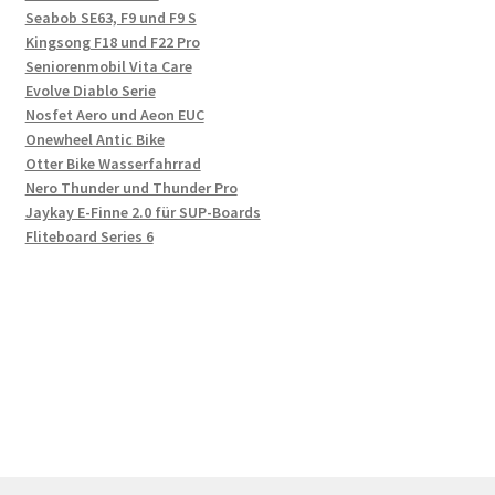
Seabob SE63, F9 und F9 S
Kingsong F18 und F22 Pro
Seniorenmobil Vita Care
Evolve Diablo Serie
Nosfet Aero und Aeon EUC
Onewheel Antic Bike
Otter Bike Wasserfahrrad
Nero Thunder und Thunder Pro
Jaykay E-Finne 2.0 für SUP-Boards
Fliteboard Series 6