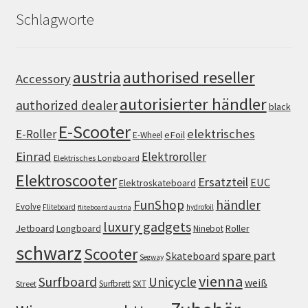
Schlagworte
authorised reseller
austria
Accessory
autorisierter händler
authorized dealer
black
E-Scooter
elektrisches
E-Roller
eFoil
E-Wheel
Einrad
Elektroroller
Elektrisches Longboard
Elektroscooter
Ersatzteil
EUC
Elektroskateboard
FunShop
händler
Evolve
Fliteboard
hydrofoil
fliteboard austria
luxury gadgets
Jetboard
Longboard
Roller
Ninebot
schwarz
Scooter
spare part
Skateboard
Segway
vienna
Surfboard
Unicycle
weiß
Surfbrett
SXT
Street