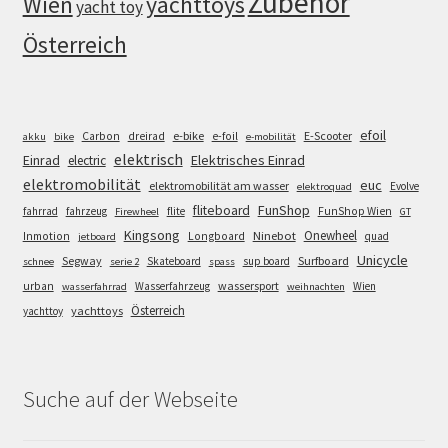
Zubehör
Wien
yachttoys
yacht toy
Österreich
efoil
e-bike
E-Scooter
Carbon
dreirad
e-foil
akku
bike
e-mobilität
elektrisch
Einrad
Elektrisches Einrad
electric
elektromobilität
euc
elektromobilität am wasser
Evolve
elektroquad
FunShop
fliteboard
fahrrad
fahrzeug
flite
FunShop Wien
Firewheel
GT
Kingsong
Onewheel
Ninebot
Inmotion
Longboard
quad
jetboard
Unicycle
Segway
Surfboard
Skateboard
sup board
schnee
serie 2
spass
wassersport
urban
Wasserfahrzeug
Wien
wasserfahrrad
weihnachten
Österreich
yachttoys
yachttoy
Suche auf der Webseite