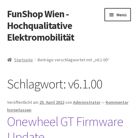
FunShop Wien -
Zur
Zum
Menü
Navigation
Inhalt
Hochqualitative
springen
springen
Elektromobilität
Unterm
Zum Onlineshop
öffnen
Startseite
Beiträge verschlagwortet mit „v6.1.00“
Unterm
Informationen zur Rechtslage in Österreich
öffnen
Schlagwort:
v6.1.00
Unterm
Vorsicht Internetbetrug
öffnen
Unterm
Über FunShop
Veröffentlicht am
25. April 2022
von
Administrator
—
Kommentar
öffnen
hinterlassen
Impressum
Onewheel GT Firmware
Update
Zum Onlineshop in der Web Version