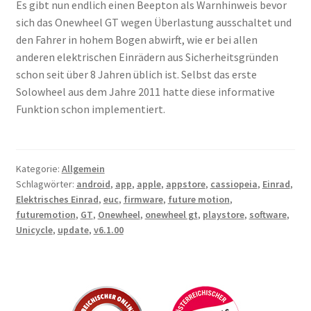
Es gibt nun endlich einen Beepton als Warnhinweis bevor
sich das Onewheel GT wegen Überlastung ausschaltet und
den Fahrer in hohem Bogen abwirft, wie er bei allen
anderen elektrischen Einrädern aus Sicherheitsgründen
schon seit über 8 Jahren üblich ist. Selbst das erste
Solowheel aus dem Jahre 2011 hatte diese informative
Funktion schon implementiert.
Kategorie:
Allgemein
Schlagwörter:
android
,
app
,
apple
,
appstore
,
cassiopeia
,
Einrad
,
Elektrisches Einrad
,
euc
,
firmware
,
future motion
,
futuremotion
,
GT
,
Onewheel
,
onewheel gt
,
playstore
,
software
,
Unicycle
,
update
,
v6.1.00