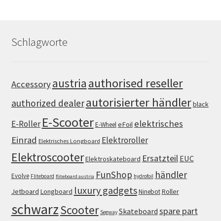
Schlagworte
authorised reseller
austria
Accessory
autorisierter händler
authorized dealer
black
E-Scooter
elektrisches
E-Roller
eFoil
E-Wheel
Einrad
Elektroroller
Elektrisches Longboard
Elektroscooter
Ersatzteil
EUC
Elektroskateboard
FunShop
händler
Evolve
Fliteboard
hydrofoil
fliteboard austria
luxury gadgets
Jetboard
Longboard
Roller
Ninebot
schwarz
Scooter
spare part
Skateboard
Segway