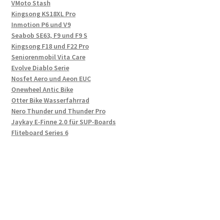
VMoto Stash
Kingsong KS18XL Pro
Inmotion P6 und V9
Seabob SE63, F9 und F9 S
Kingsong F18 und F22 Pro
Seniorenmobil Vita Care
Evolve Diablo Serie
Nosfet Aero und Aeon EUC
Onewheel Antic Bike
Otter Bike Wasserfahrrad
Nero Thunder und Thunder Pro
Jaykay E-Finne 2.0 für SUP-Boards
Fliteboard Series 6