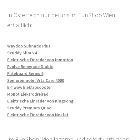
In Österreich nur bei uns im FunShop Wien
erhältlich:
Waydoo Subnado Plus
Scuddy Slim V4
Elektrische Einräder von Inmotion
Evolve Renegade Diablo
Fliteboard Series 6
Seniorenmobil Vita Care 4000
E-Twow Elektroscooter
MoBot Elektrodreirad
Elektrische Einräder von Kingsong
Scuddy Premium Quad
Elektrische Einräder von Nosfet
Im FunShop Wien lagernd und sofort verfügbar: