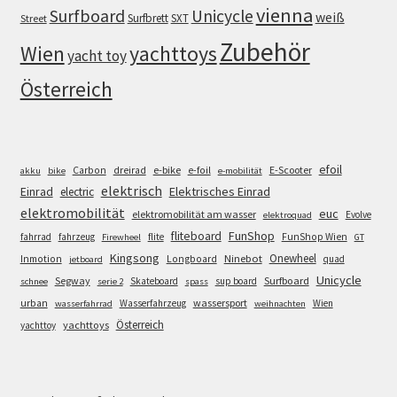
vienna
Surfboard
Unicycle
weiß
Surfbrett
SXT
Street
Zubehör
Wien
yachttoys
yacht toy
Österreich
efoil
e-bike
E-Scooter
Carbon
dreirad
e-foil
akku
bike
e-mobilität
elektrisch
Einrad
Elektrisches Einrad
electric
elektromobilität
euc
elektromobilität am wasser
Evolve
elektroquad
FunShop
fliteboard
fahrrad
fahrzeug
flite
FunShop Wien
Firewheel
GT
Kingsong
Onewheel
Ninebot
Inmotion
Longboard
quad
jetboard
Unicycle
Segway
Surfboard
Skateboard
sup board
schnee
serie 2
spass
wassersport
urban
Wasserfahrzeug
Wien
wasserfahrrad
weihnachten
Österreich
yachttoys
yachttoy