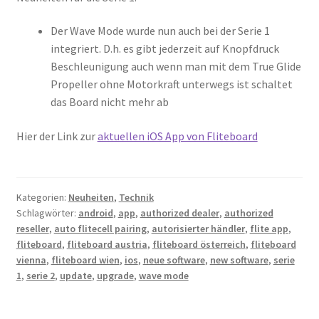
Der Wave Mode wurde nun auch bei der Serie 1
integriert. D.h. es gibt jederzeit auf Knopfdruck
Beschleunigung auch wenn man mit dem True Glide
Propeller ohne Motorkraft unterwegs ist schaltet
das Board nicht mehr ab
Hier der Link zur
aktuellen iOS App von Fliteboard
Kategorien:
Neuheiten
,
Technik
Schlagwörter:
android
,
app
,
authorized dealer
,
authorized
reseller
,
auto flitecell pairing
,
autorisierter händler
,
flite app
,
fliteboard
,
fliteboard austria
,
fliteboard österreich
,
fliteboard
vienna
,
fliteboard wien
,
ios
,
neue software
,
new software
,
serie
1
,
serie 2
,
update
,
upgrade
,
wave mode