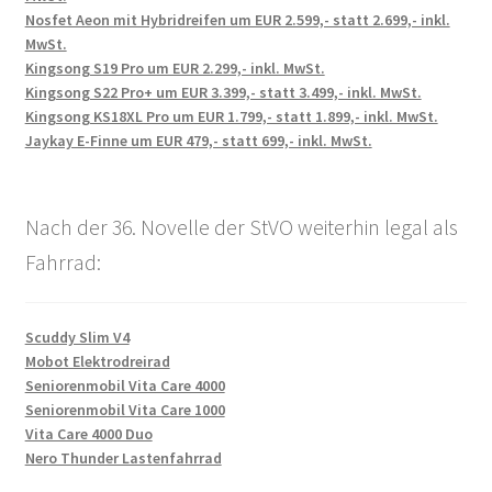
Nosfet Aeon mit Hybridreifen um EUR 2.599,- statt 2.699,- inkl.
MwSt.
Kingsong S19 Pro um EUR 2.299,- inkl. MwSt.
Kingsong S22 Pro+ um EUR 3.399,- statt 3.499,- inkl. MwSt.
Kingsong KS18XL Pro um EUR 1.799,- statt 1.899,- inkl. MwSt.
Jaykay E-Finne um EUR 479,- statt 699,- inkl. MwSt.
Nach der 36. Novelle der StVO weiterhin legal als
Fahrrad:
Scuddy Slim V4
Mobot Elektrodreirad
Seniorenmobil Vita Care 4000
Seniorenmobil Vita Care 1000
Vita Care 4000 Duo
Nero Thunder Lastenfahrrad