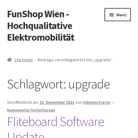
FunShop Wien -
Zur
Zum
Menü
Navigation
Inhalt
Hochqualitative
springen
springen
Elektromobilität
Unterm
Zum Onlineshop
öffnen
Startseite
Beiträge verschlagwortet mit „upgrade“
Unterm
Informationen zur Rechtslage in Österreich
öffnen
Schlagwort:
upgrade
Unterm
Vorsicht Internetbetrug
öffnen
Unterm
Über FunShop
Veröffentlicht am
15. Dezember 2021
von
Administrator
—
öffnen
Kommentar hinterlassen
Impressum
Fliteboard Software
Update
Zum Onlineshop in der Web Version