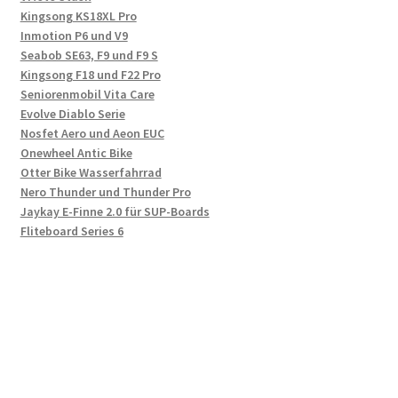
Kingsong KS18XL Pro
Inmotion P6 und V9
Seabob SE63, F9 und F9 S
Kingsong F18 und F22 Pro
Seniorenmobil Vita Care
Evolve Diablo Serie
Nosfet Aero und Aeon EUC
Onewheel Antic Bike
Otter Bike Wasserfahrrad
Nero Thunder und Thunder Pro
Jaykay E-Finne 2.0 für SUP-Boards
Fliteboard Series 6