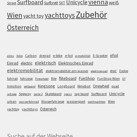
vienna
Surfboard
Unicycle
weiß
Surfbrett
SXT
Street
Zubehör
Wien
yachttoys
yacht toy
Österreich
efoil
e-bike
E-Scooter
Carbon
dreirad
e-foil
akku
bike
e-mobilität
elektrisch
Einrad
Elektrisches Einrad
electric
elektromobilität
euc
elektromobilität am wasser
Evolve
elektroquad
FunShop
fliteboard
fahrrad
fahrzeug
flite
FunShop Wien
Firewheel
GT
Kingsong
Onewheel
Ninebot
Inmotion
Longboard
quad
jetboard
Unicycle
Segway
Surfboard
Skateboard
sup board
schnee
serie 2
spass
wassersport
urban
Wasserfahrzeug
Wien
wasserfahrrad
weihnachten
Österreich
yachttoys
yachttoy
Suche auf der Webseite