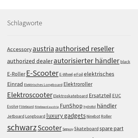
Schlagworte
authorised reseller
austria
Accessory
autorisierter händler
authorized dealer
black
E-Scooter
elektrisches
E-Roller
eFoil
E-Wheel
Einrad
Elektroroller
Elektrisches Longboard
Elektroscooter
Ersatzteil
EUC
Elektroskateboard
FunShop
händler
Evolve
Fliteboard
hydrofoil
fliteboard austria
luxury gadgets
Jetboard
Longboard
Roller
Ninebot
schwarz
Scooter
spare part
Skateboard
Segway