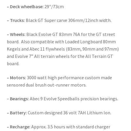
– Deck wheelbase:
29″/73cm
– Trucks:
Black GT Super carve 306mm/12inch width.
– Wheels:
Black Evolve GT 83mm 76A for the GT street
board. Also compatible with Loaded Longboard 80mm
Kegels and Abec 11 flywheels (83mm, 90mm and 97mm)
and Evolve 7” All terrain wheels for the All Terrain GT
board.
– Motors:
3000 watt high performance custom made
sensored dual brush out-runner motors.
–
Bearings:
Abec 9 Evolve Speedballs precision bearings.
– Battery:
Custom designed 36 volt 7AH Lithium Ion.
– Recharge:
Approx. 3.5 hours with standard charger