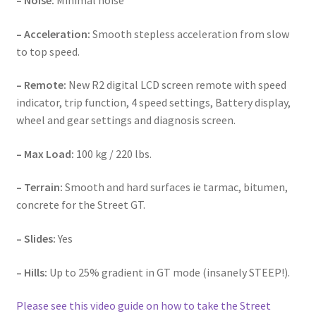
– Acceleration:
Smooth stepless acceleration from slow
to top speed.
– Remote:
New R2 digital LCD screen remote with speed
indicator, trip function, 4 speed settings, Battery display,
wheel and gear settings and diagnosis screen.
– Max Load:
100 kg / 220 lbs.
– Terrain:
Smooth and hard surfaces ie tarmac, bitumen,
concrete for the Street GT.
– Slides:
Yes
– Hills:
Up to 25% gradient in GT mode (insanely STEEP!).
Please see this video guide on how to take the Street