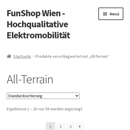
FunShop Wien -
Zur
Zum
Menü
Navigation
Inhalt
Hochqualitative
springen
springen
Elektromobilität
Unterm
Zum Onlineshop
öffnen
Startseite
Produkte verschlagwortet mit „All-Terrain“
Unterm
Informationen zur Rechtslage in Österreich
öffnen
All-Terrain
Unterm
Vorsicht Internetbetrug
öffnen
Unterm
Über FunShop
öffnen
Ergebnisse 1 – 28 von 58 werden angezeigt
Impressum
Zum Onlineshop in der Web Version
1
2
3