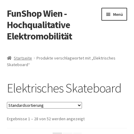
FunShop Wien -
Zur
Zum
Menü
Navigation
Inhalt
Hochqualitative
springen
springen
Elektromobilität
Unterm
Zum Onlineshop
öffnen
Startseite
Produkte verschlagwortet mit „Elektrisches
Unterm
Skateboard“
Informationen zur Rechtslage in Österreich
öffnen
Unterm
Vorsicht Internetbetrug
Elektrisches Skateboard
öffnen
Unterm
Über FunShop
öffnen
Impressum
Ergebnisse 1 – 28 von 52 werden angezeigt
Zum Onlineshop in der Web Version