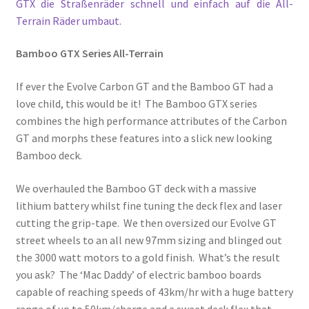
GTX die Straßenräder schnell und einfach auf die All-
Terrain Räder umbaut.
Bamboo GTX Series All-Terrain
If ever the Evolve Carbon GT and the Bamboo GT had a
love child, this would be it! The Bamboo GTX series
combines the high performance attributes of the Carbon
GT and morphs these features into a slick new looking
Bamboo deck.
We overhauled the Bamboo GT deck with a massive
lithium battery whilst fine tuning the deck flex and laser
cutting the grip-tape. We then oversized our Evolve GT
street wheels to an all new 97mm sizing and blinged out
the 3000 watt motors to a gold finish. What’s the result
you ask? The ‘Mac Daddy’ of electric bamboo boards
capable of reaching speeds of 43km/hr with a huge battery
range of up to 50km/charge and a sweet deck flex that