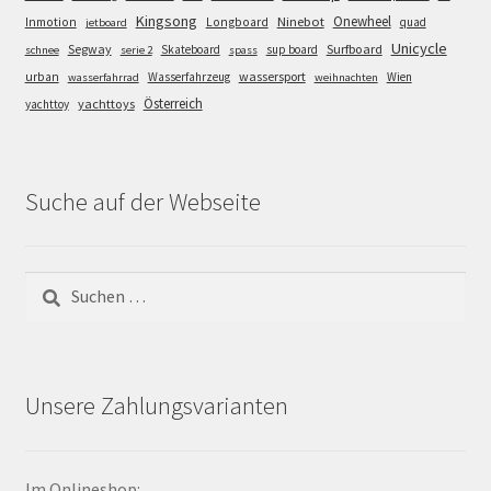
Kingsong
Onewheel
Ninebot
Inmotion
Longboard
quad
jetboard
Unicycle
Segway
Surfboard
Skateboard
sup board
schnee
serie 2
spass
wassersport
urban
Wasserfahrzeug
Wien
wasserfahrrad
weihnachten
Österreich
yachttoys
yachttoy
Suche auf der Webseite
Suchen
nach:
Unsere Zahlungsvarianten
Im Onlineshop: