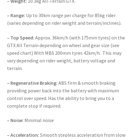
– Weight:
10.3kg All-Terrain GTX.
– Range:
Up to 30km range per charge for 85kg rider
(varies depending on rider weight and terrain/inclines).
– Top Speed:
Approx. 36km/h (with 175mm tyres) on the
GTX All Terrain depending on wheel and gear size (see
speed chart) With MBS 200mm tyres 42km/h. This may
vary depending on rider weight, battery voltage and
terrain.
– Regenerative Braking:
ABS firm & smooth braking
providing power back into the battery with maximum
control over speed. Has the ability to bring you to a
complete stop if required.
– Noise:
Minimal noise
– Acceleration:
Smooth stepless acceleration from slow