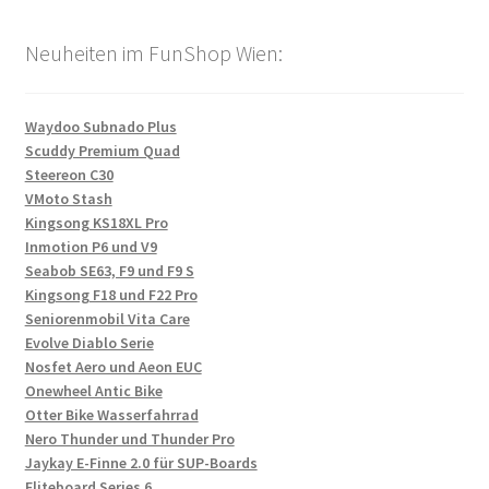
Neuheiten im FunShop Wien:
Waydoo Subnado Plus
Scuddy Premium Quad
Steereon C30
VMoto Stash
Kingsong KS18XL Pro
Inmotion P6 und V9
Seabob SE63, F9 und F9 S
Kingsong F18 und F22 Pro
Seniorenmobil Vita Care
Evolve Diablo Serie
Nosfet Aero und Aeon EUC
Onewheel Antic Bike
Otter Bike Wasserfahrrad
Nero Thunder und Thunder Pro
Jaykay E-Finne 2.0 für SUP-Boards
Fliteboard Series 6