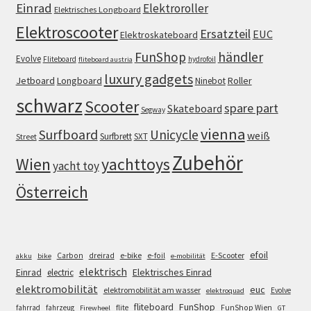
Einrad
Elektroroller
Elektrisches Longboard
Elektroscooter
Ersatzteil
EUC
Elektroskateboard
FunShop
händler
Evolve
Fliteboard
hydrofoil
fliteboard austria
luxury gadgets
Jetboard
Longboard
Roller
Ninebot
schwarz
Scooter
spare part
Skateboard
Segway
vienna
Surfboard
Unicycle
weiß
Surfbrett
SXT
Street
Zubehör
Wien
yachttoys
yacht toy
Österreich
efoil
e-bike
E-Scooter
Carbon
dreirad
e-foil
akku
bike
e-mobilität
elektrisch
Einrad
Elektrisches Einrad
electric
elektromobilität
euc
elektromobilität am wasser
Evolve
elektroquad
FunShop
fliteboard
fahrrad
fahrzeug
flite
FunShop Wien
Firewheel
GT