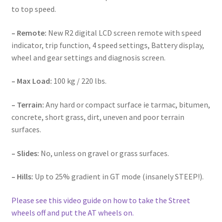
to top speed.
– Remote:
New R2 digital LCD screen remote with speed
indicator, trip function, 4 speed settings, Battery display,
wheel and gear settings and diagnosis screen.
– Max Load:
100 kg / 220 lbs.
– Terrain:
Any hard or compact surface ie tarmac, bitumen,
concrete, short grass, dirt, uneven and poor terrain
surfaces.
– Slides:
No, unless on gravel or grass surfaces.
– Hills:
Up to 25% gradient in GT mode (insanely STEEP!).
Please see this video guide on how to take the Street
wheels off and put the AT wheels on.