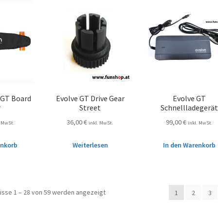
 GT Board
Evolve GT Drive Gear
Evolve GT
r
Street
Schnellladegerät
36,00
€
99,00
€
. MwSt.
inkl. MwSt.
inkl. MwSt.
enkorb
Weiterlesen
In den Warenkorb
isse 1 – 28 von 59 werden angezeigt
1
2
3