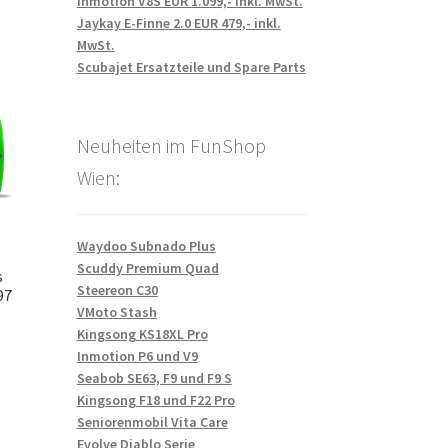
Inmotion V8S EUR 1.099,- inkl. MwSt.
Jaykay E-Finne 2.0 EUR 479,- inkl.
MwSt.
Scubajet Ersatzteile und Spare Parts
Neuheiten im FunShop
Wien:
Waydoo Subnado Plus
Scuddy Premium Quad
s
Steereon C30
97
VMoto Stash
Kingsong KS18XL Pro
Inmotion P6 und V9
Seabob SE63, F9 und F9 S
Kingsong F18 und F22 Pro
Seniorenmobil Vita Care
Evolve Diablo Serie