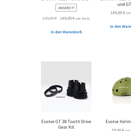
und G
ANGEBOT!
189,00
€
ink
199,00
€
189,00
€
inkl. MwSt.
In den War
In den Warenkorb
Evolve GT 38 Tooth Drive
Evolve Helm 
Gear Kit
59,00
€
inkl