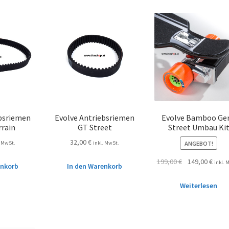
ebsriemen
Evolve Antriebsriemen
Evolve Bamboo Ge
rrain
GT Street
Street Umbau Ki
32,00
€
ANGEBOT!
. MwSt.
inkl. MwSt.
199,00
€
149,00
€
inkl. 
enkorb
In den Warenkorb
Weiterlesen