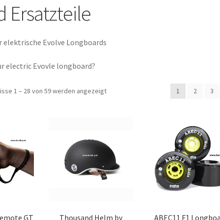
 Ersatzteile
hr elektrische Evolve Longboards
ur electric Evovle longboard?
isse 1 – 28 von 59 werden angezeigt
1
2
3
Remote GT
Thousand Helm by
ABEC11 F1 Longboa