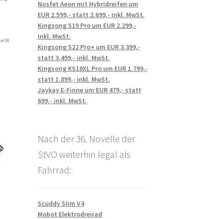
Nosfet Aeon mit Hybridreifen um
EUR 2.599,- statt 2.699,- inkl. MwSt.
Kingsong S19 Pro um EUR 2.299,-
inkl. MwSt.
MwSt.
Kingsong S22 Pro+ um EUR 3.399,-
statt 3.499,- inkl. MwSt.
Kingsong KS18XL Pro um EUR 1.799,-
statt 1.899,- inkl. MwSt.
Jaykay E-Finne um EUR 479,- statt
699,- inkl. MwSt.
Nach der 36. Novelle der
StVO weiterhin legal als
Fahrrad:
Scuddy Slim V4
Mobot Elektrodreirad