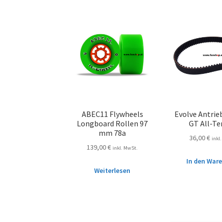
ABEC11 Flywheels
Evolve Antri
Longboard Rollen 97
GT All-Te
mm 78a
36,00
€
inkl
139,00
€
inkl. MwSt.
In den War
Weiterlesen