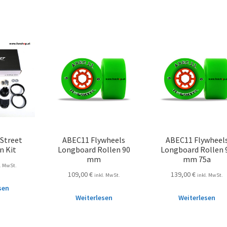
 Street
ABEC11 Flywheels
ABEC11 Flywheel
n Kit
Longboard Rollen 90
Longboard Rollen 
mm
mm 75a
l. MwSt.
109,00
€
139,00
€
inkl. MwSt.
inkl. MwSt.
sen
Weiterlesen
Weiterlesen