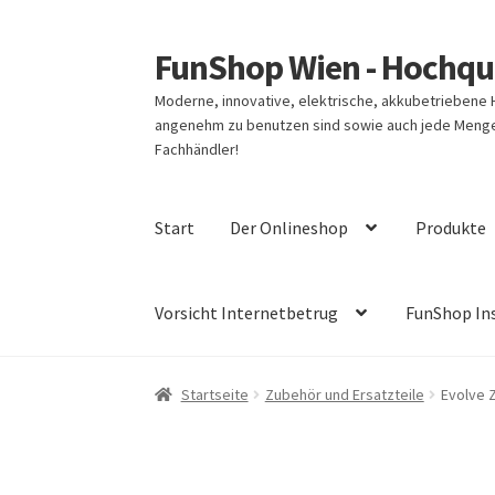
FunShop Wien - Hochqua
Zur
Zum
Navigation
Inhalt
Moderne, innovative, elektrische, akkubetriebene
springen
springen
angenehm zu benutzen sind sowie auch jede Menge 
Fachhändler!
Start
Der Onlineshop
Produkte
Vorsicht Internetbetrug
FunShop In
Startseite
Zubehör und Ersatzteile
Evolve 