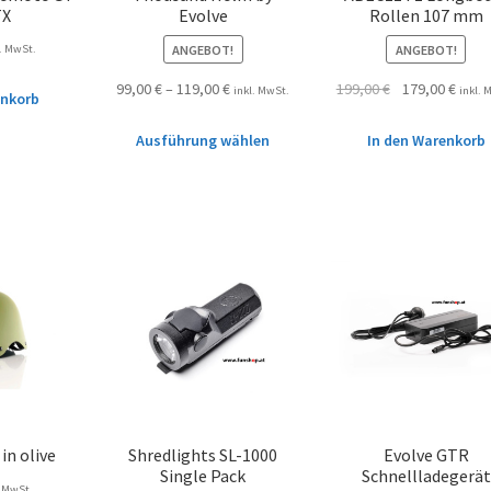
TX
Evolve
Rollen 107 mm
ANGEBOT!
ANGEBOT!
l. MwSt.
99,00
€
–
119,00
€
199,00
€
179,00
€
inkl. MwSt.
inkl. 
enkorb
Ausführung wählen
In den Warenkorb
in olive
Shredlights SL-1000
Evolve GTR
Single Pack
Schnellladegerät
. MwSt.