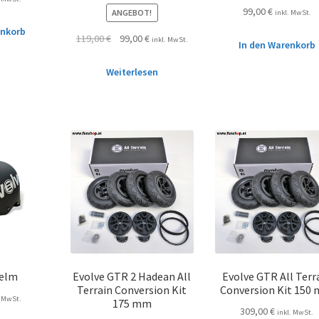
99,00
€
ANGEBOT!
inkl. MwSt.
enkorb
119,00
€
99,00
€
inkl. MwSt.
In den Warenkorb
Weiterlesen
Helm
Evolve GTR 2 Hadean All
Evolve GTR All Terr
Terrain Conversion Kit
Conversion Kit 150
. MwSt.
175 mm
309,00
€
inkl. MwSt.