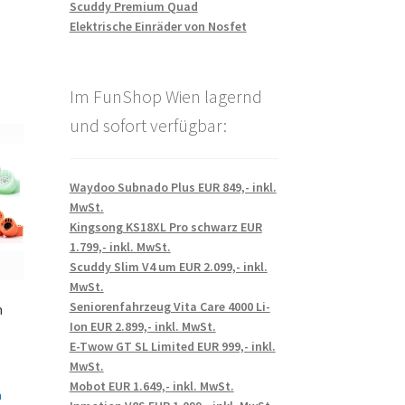
Scuddy Premium Quad
Elektrische Einräder von Nosfet
Im FunShop Wien lagernd
und sofort verfügbar:
Waydoo Subnado Plus EUR 849,- inkl.
MwSt.
Kingsong KS18XL Pro schwarz EUR
1.799,- inkl. MwSt.
Scuddy Slim V4 um EUR 2.099,- inkl.
MwSt.
Seniorenfahrzeug Vita Care 4000 Li-
m
Ion EUR 2.899,- inkl. MwSt.
E-Twow GT SL Limited EUR 999,- inkl.
MwSt.
Mobot EUR 1.649,- inkl. MwSt.
n