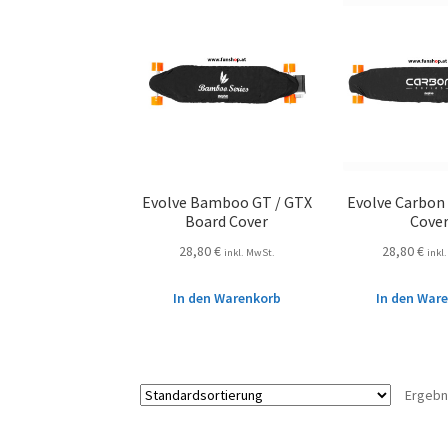
Evolve Bamboo GT / GTX
Evolve Carbon
Board Cover
Cove
28,80
€
28,80
€
inkl. MwSt.
inkl
In den Warenkorb
In den War
Ergebn