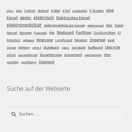
efoil
e-bike
E-Scooter
Carbon
dreirad
e-foil
akku
bike
e-mobilität
elektrisch
Einrad
Elektrisches Einrad
electric
elektromobilität
euc
elektromobilität am wasser
Evolve
elektroquad
FunShop
fliteboard
fahrrad
fahrzeug
flite
FunShop Wien
Firewheel
GT
Kingsong
Onewheel
Ninebot
Inmotion
Longboard
quad
jetboard
Unicycle
Segway
Surfboard
Skateboard
sup board
schnee
serie 2
spass
wassersport
urban
Wasserfahrzeug
Wien
wasserfahrrad
weihnachten
Österreich
yachttoys
yachttoy
Suche auf der Webseite
Suchen
nach: