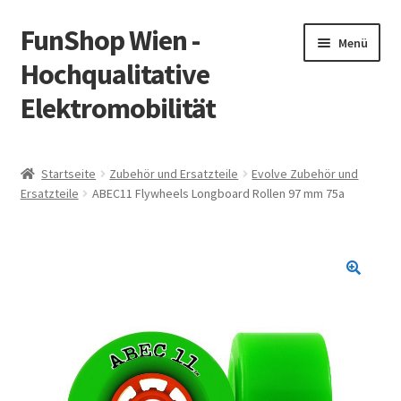
FunShop Wien -
Zur
Zum
Menü
Navigation
Inhalt
Hochqualitative
springen
springen
Elektromobilität
Unterm
Zum Onlineshop
öffnen
Startseite
Zubehör und Ersatzteile
Evolve Zubehör und
Unterm
Ersatzteile
ABEC11 Flywheels Longboard Rollen 97 mm 75a
Informationen zur Rechtslage in Österreich
öffnen
Unterm
Vorsicht Internetbetrug
öffnen
Unterm
Über FunShop
öffnen
Impressum
Zum Onlineshop in der Web Version