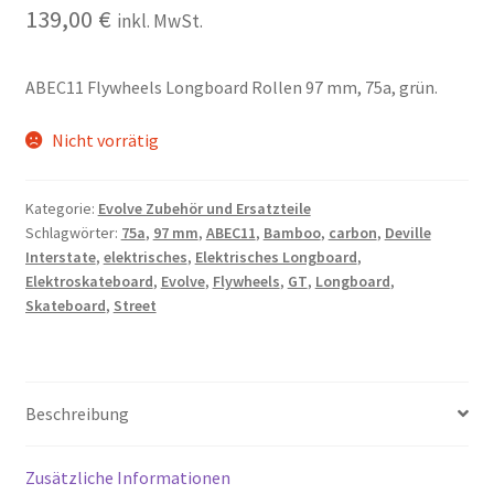
139,00
€
inkl. MwSt.
ABEC11 Flywheels Longboard Rollen
97 mm, 75a, grün.
Nicht vorrätig
Kategorie:
Evolve Zubehör und Ersatzteile
Schlagwörter:
75a
,
97 mm
,
ABEC11
,
Bamboo
,
carbon
,
Deville
Interstate
,
elektrisches
,
Elektrisches Longboard
,
Elektroskateboard
,
Evolve
,
Flywheels
,
GT
,
Longboard
,
Skateboard
,
Street
Beschreibung
Zusätzliche Informationen