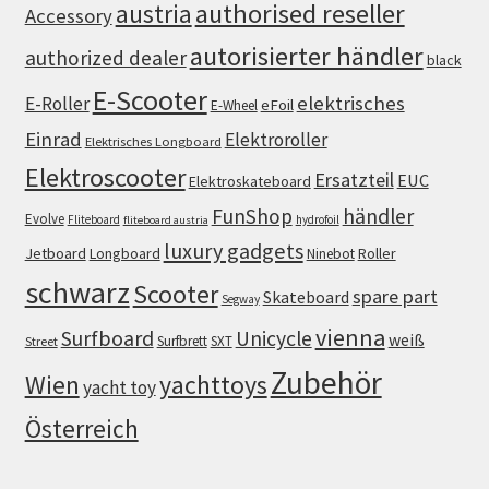
authorised reseller
austria
Accessory
autorisierter händler
authorized dealer
black
E-Scooter
elektrisches
E-Roller
eFoil
E-Wheel
Einrad
Elektroroller
Elektrisches Longboard
Elektroscooter
Ersatzteil
EUC
Elektroskateboard
FunShop
händler
Evolve
Fliteboard
hydrofoil
fliteboard austria
luxury gadgets
Jetboard
Longboard
Roller
Ninebot
schwarz
Scooter
spare part
Skateboard
Segway
vienna
Surfboard
Unicycle
weiß
Surfbrett
SXT
Street
Zubehör
Wien
yachttoys
yacht toy
Österreich