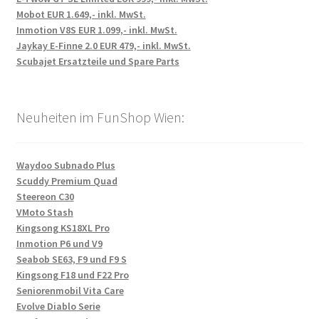
Mobot EUR 1.649,- inkl. MwSt.
Inmotion V8S EUR 1.099,- inkl. MwSt.
Jaykay E-Finne 2.0 EUR 479,- inkl. MwSt.
Scubajet Ersatzteile und Spare Parts
Neuheiten im FunShop Wien:
Waydoo Subnado Plus
Scuddy Premium Quad
Steereon C30
VMoto Stash
Kingsong KS18XL Pro
Inmotion P6 und V9
Seabob SE63, F9 und F9 S
Kingsong F18 und F22 Pro
Seniorenmobil Vita Care
Evolve Diablo Serie