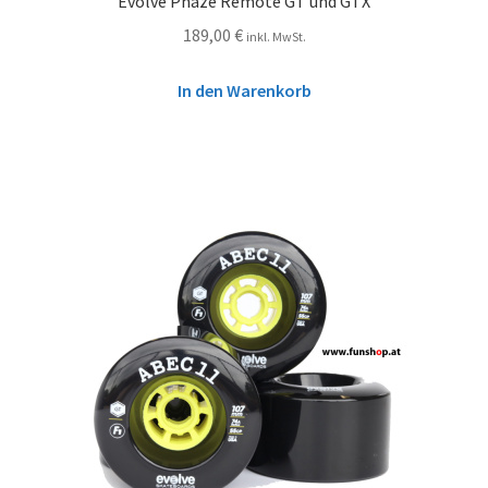
Evolve Phaze Remote GT und GTX
189,00
€
inkl. MwSt.
In den Warenkorb