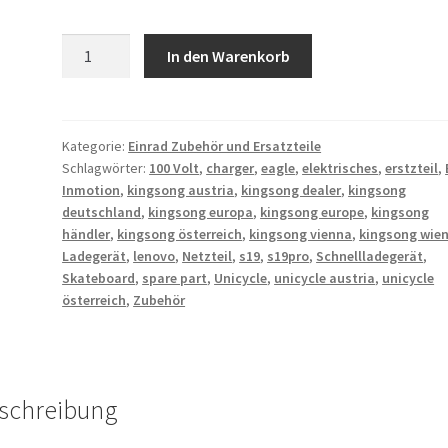
Kingsong
In den Warenkorb
S19
Ladegerät
Menge
Kategorie:
Einrad Zubehör und Ersatzteile
Schlagwörter:
100 Volt
,
charger
,
eagle
,
elektrisches
,
erstzteil
,
Inmotion
,
kingsong austria
,
kingsong dealer
,
kingsong
deutschland
,
kingsong europa
,
kingsong europe
,
kingsong
händler
,
kingsong österreich
,
kingsong vienna
,
kingsong wie
Ladegerät
,
lenovo
,
Netzteil
,
s19
,
s19pro
,
Schnellladegerät
,
Skateboard
,
spare part
,
Unicycle
,
unicycle austria
,
unicycle
österreich
,
Zubehör
schreibung