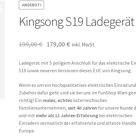
ANGEBOT!
Kingsong S19 Ladegerät
199,00
€
179,00
€
inkl. MwSt.
Ladegerät mit 5 poligem Anschluß für das elektrische Ei
S19 sowie neueren Versionen dieses EUC von Kingsong.
Wenn es um ein hochqualitatives elektrisches Einrad un
Zubehör dafür geht sind sie bei uns im FunShop Wien ge
richtig! Ein
reales, echtes
österreichisches
Familienunternehmen,
seit 40 Jahren
für unsere Kunde 
und mit
mehr als 11 Jahren Erfahrung
bei elektrischen
Einrädern vermutlich der erfahrenste und älteste Händle
Europa.