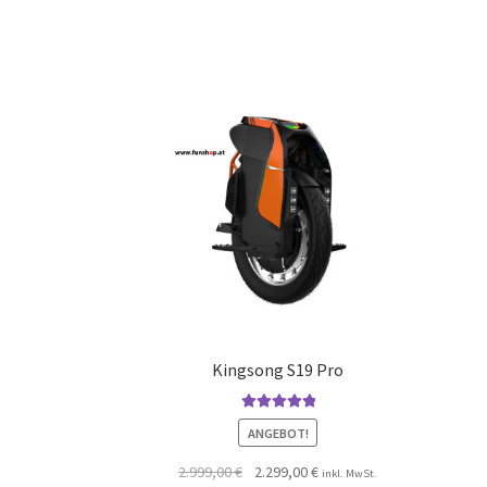
Kingsong S19 Pro
Bewertet mit
ANGEBOT!
5.00
von 5
2.999,00
€
2.299,00
€
inkl. MwSt.