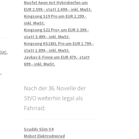
Nosfet Aeon mit Hybridreifen um
EUR 2.599,- statt 2.699,- inkl. MwSt.
Kingsong S19 Pro um EUR 2.299,-
inkl. MwSt.
Kingsong S22 Pro+ um EUR 3.399,-
statt 3.499,- inkl. MwSt.
Kingsong KS18XL Pro um EUR 1.799,-
statt 1.899,- inkl. MwSt.
EUC
,
Jaykay E-Finne um EUR 479,- statt
699,- inkl. MwSt.
n
,
Nach der 36. Novelle der
StVO weiterhin legal als
Fahrrad:
Scuddy Slim V4
Mobot Elektrodreirad