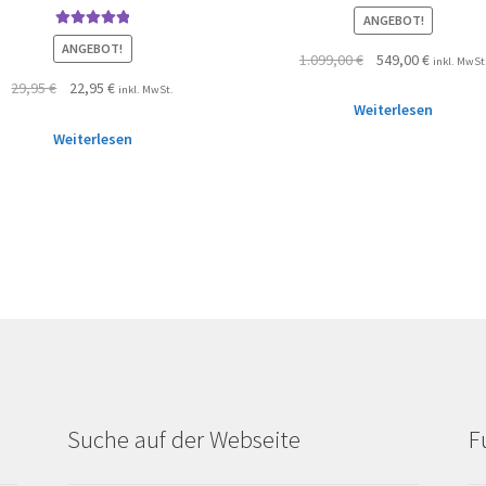
ANGEBOT!
Bewertet mit
ANGEBOT!
1.099,00
€
549,00
€
5.00
von 5
inkl. MwSt
29,95
€
22,95
€
inkl. MwSt.
Weiterlesen
Weiterlesen
Suche auf der Webseite
F