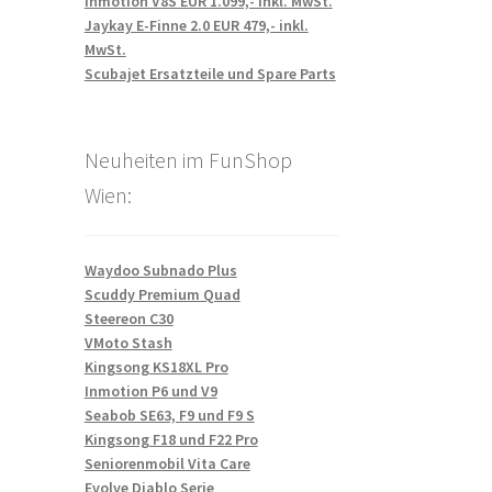
Inmotion V8S EUR 1.099,- inkl. MwSt.
Jaykay E-Finne 2.0 EUR 479,- inkl.
MwSt.
Scubajet Ersatzteile und Spare Parts
Neuheiten im FunShop
Wien:
Waydoo Subnado Plus
Scuddy Premium Quad
Steereon C30
VMoto Stash
Kingsong KS18XL Pro
Inmotion P6 und V9
Seabob SE63, F9 und F9 S
Kingsong F18 und F22 Pro
Seniorenmobil Vita Care
Evolve Diablo Serie