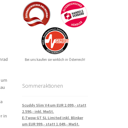
nrad
Bei uns kaufen sie wirklich in Österreich!
d um
Sommeraktionen
nau
da
Scuddy Slim V4 um EUR 2.099,- statt
2.590,- inkl. MwSt.
r in
E-Twow GT SL Limited inkl. Blinker
um EUR 999,- statt 1.049,- MwSt.