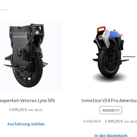
n …
eaperkim Veteran Lynx 50S
Inmotion V14 Pro Adventu
3.890,00
€
ANGEBOT!
inkl. MwSt.
3.690,00
€
3.499,00
€
inkl. MwS
Ausführung wählen
In den Warenkorb