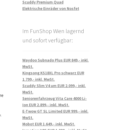
Scuddy Premium Quad
Elektrische Einräder von Nosfet
Im FunShop Wien lagernd
und sofort verfügbar:
Waydoo Subnado Plus EUR 849,- inkl.
MwSt.
Kingsong KS18XL Pro schwarz EUR
1.799,- inkl. MwSt.
Scuddy Slim V4 um EUR 2.099,- inkl.
MwSt.
re
Seniorenfahrzeug Vita Care 4000 Li-
Ion EUR 2.899,- inkl. MwSt.
E-Twow GT SL Limited EUR 999,- inkl.
t.
MwSt.
Mobot EUR 1.649,- inkl. MwSt.