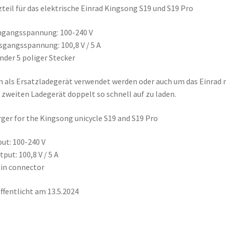
teil für das elektrische Einrad Kingsong S19 und S19 Pro
ngangsspannung: 100-240 V
sgangsspannung: 100,8 V / 5 A
nder 5 poliger Stecker
 als Ersatzladegerät verwendet werden oder auch um das Einrad 
zweiten Ladegerät doppelt so schnell auf zu laden.
ger for the Kingsong unicycle S19 and S19 Pro
put: 100-240 V
tput: 100,8 V / 5 A
pin connector
ffentlicht am 13.5.2024