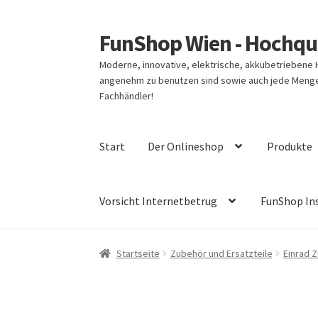
FunShop Wien - Hochqua
Zur
Zum
Navigation
Inhalt
Moderne, innovative, elektrische, akkubetriebene
springen
springen
angenehm zu benutzen sind sowie auch jede Menge 
Fachhändler!
Start
Der Onlineshop
Produkte
Vorsicht Internetbetrug
FunShop In
Startseite
Zubehör und Ersatzteile
Einrad Z