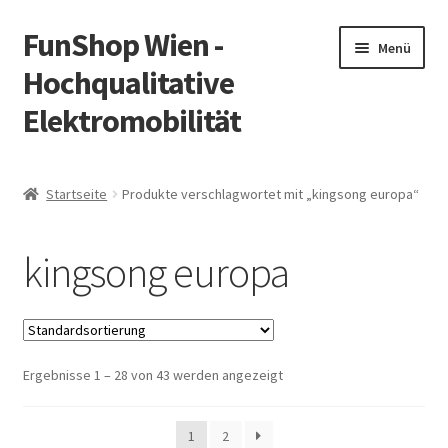
FunShop Wien -
Zur
Zum
Menü
Navigation
Inhalt
Hochqualitative
springen
springen
Elektromobilität
Unterm
Zum Onlineshop
öffnen
Startseite
Produkte verschlagwortet mit „kingsong europa“
Unterm
Informationen zur Rechtslage in Österreich
öffnen
kingsong europa
Unterm
Vorsicht Internetbetrug
öffnen
Unterm
Über FunShop
öffnen
Ergebnisse 1 – 28 von 43 werden angezeigt
Impressum
Zum Onlineshop in der Web Version
1
2