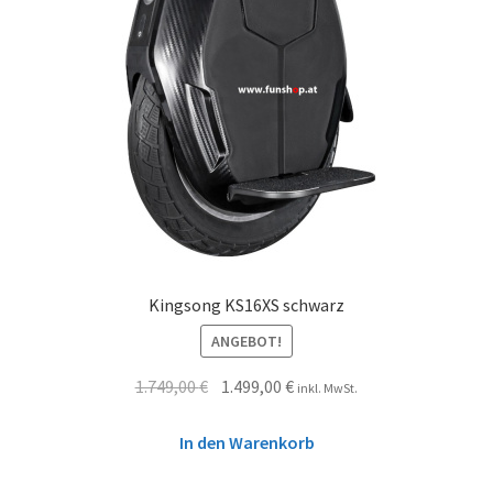
Kingsong KS16XS schwarz
ANGEBOT!
1.749,00
€
1.499,00
€
inkl. MwSt.
In den Warenkorb