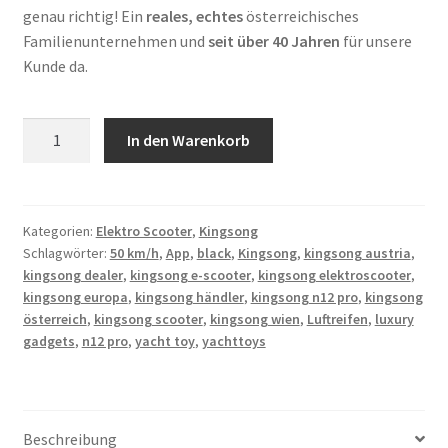
genau richtig! Ein
reales, echtes
österreichisches
Familienunternehmen und
seit über 40 Jahren
für unsere
Kunde da.
Kingsong
In den Warenkorb
N12
Pro
Menge
Kategorien:
Elektro Scooter
,
Kingsong
Schlagwörter:
50 km/h
,
App
,
black
,
Kingsong
,
kingsong austria
,
kingsong dealer
,
kingsong e-scooter
,
kingsong elektroscooter
,
kingsong europa
,
kingsong händler
,
kingsong n12 pro
,
kingsong
österreich
,
kingsong scooter
,
kingsong wien
,
Luftreifen
,
luxury
gadgets
,
n12 pro
,
yacht toy
,
yachttoys
Beschreibung