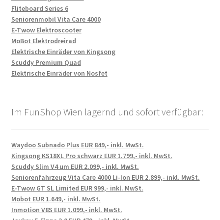
Fliteboard Series 6
Seniorenmobil Vita Care 4000
E-Twow Elektroscooter
MoBot Elektrodreirad
Elektrische Einräder von Kingsong
Scuddy Premium Quad
Elektrische Einräder von Nosfet
Im FunShop Wien lagernd und sofort verfügbar:
Waydoo Subnado Plus EUR 849,- inkl. MwSt.
Kingsong KS18XL Pro schwarz EUR 1.799,- inkl. MwSt.
Scuddy Slim V4 um EUR 2.099,- inkl. MwSt.
Seniorenfahrzeug Vita Care 4000 Li-Ion EUR 2.899,- inkl. MwSt.
E-Twow GT SL Limited EUR 999,- inkl. MwSt.
Mobot EUR 1.649,- inkl. MwSt.
Inmotion V8S EUR 1.099,- inkl. MwSt.