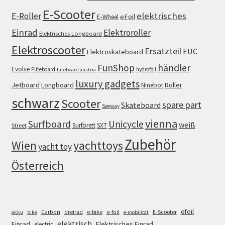
E-Scooter
elektrisches
E-Roller
eFoil
E-Wheel
Einrad
Elektroroller
Elektrisches Longboard
Elektroscooter
Ersatzteil
EUC
Elektroskateboard
FunShop
händler
Evolve
Fliteboard
hydrofoil
fliteboard austria
luxury gadgets
Jetboard
Longboard
Roller
Ninebot
schwarz
Scooter
spare part
Skateboard
Segway
vienna
Surfboard
Unicycle
weiß
Surfbrett
SXT
Street
Zubehör
Wien
yachttoys
yacht toy
Österreich
efoil
e-bike
E-Scooter
Carbon
dreirad
e-foil
akku
bike
e-mobilität
elektrisch
Einrad
Elektrisches Einrad
electric