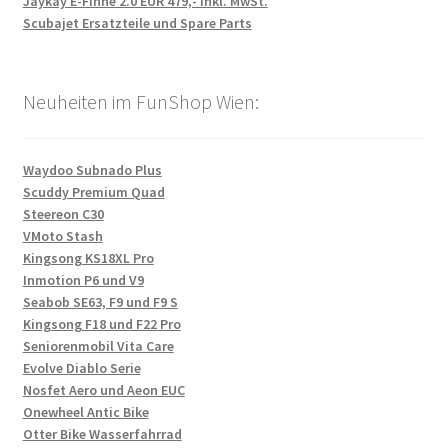
Jaykay E-Finne 2.0 EUR 479,- inkl. MwSt.
Scubajet Ersatzteile und Spare Parts
Neuheiten im FunShop Wien:
Waydoo Subnado Plus
Scuddy Premium Quad
Steereon C30
VMoto Stash
Kingsong KS18XL Pro
Inmotion P6 und V9
Seabob SE63, F9 und F9 S
Kingsong F18 und F22 Pro
Seniorenmobil Vita Care
Evolve Diablo Serie
Nosfet Aero und Aeon EUC
Onewheel Antic Bike
Otter Bike Wasserfahrrad