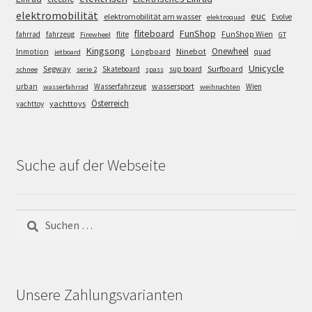
elektromobilität
euc
elektromobilität am wasser
Evolve
elektroquad
FunShop
fliteboard
fahrrad
fahrzeug
flite
FunShop Wien
Firewheel
GT
Kingsong
Onewheel
Ninebot
Inmotion
Longboard
quad
jetboard
Unicycle
Segway
Surfboard
Skateboard
sup board
schnee
serie 2
spass
wassersport
urban
Wasserfahrzeug
Wien
wasserfahrrad
weihnachten
Österreich
yachttoys
yachttoy
Suche auf der Webseite
Suchen
nach:
Unsere Zahlungsvarianten