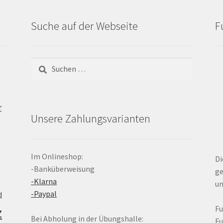
Suche auf der Webseite
F
Suchen
nach:
r
Unsere Zahlungsvarianten
Im Onlineshop:
Di
-Banküberweisung
ge
-Klarna
un
-Paypal
d
z
F
Bei Abholung in der Übungshalle:
F