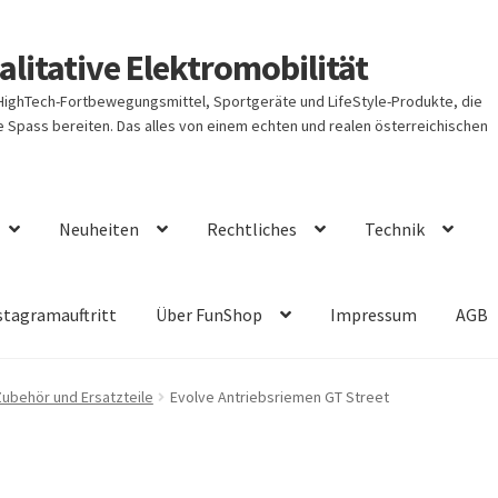
litative Elektromobilität
 HighTech-Fortbewegungsmittel, Sportgeräte und LifeStyle-Produkte, die
Spass bereiten. Das alles von einem echten und realen österreichischen
Neuheiten
Rechtliches
Technik
stagramauftritt
Über FunShop
Impressum
AGB
Zubehör und Ersatzteile
Evolve Antriebsriemen GT Street