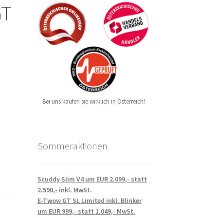
GT
Bei uns kaufen sie wirklich in Österreich!
Sommeraktionen
Scuddy Slim V4 um EUR 2.099,- statt
2.590,- inkl. MwSt.
E-Twow GT SL Limited inkl. Blinker
um EUR 999,- statt 1.049,- MwSt.