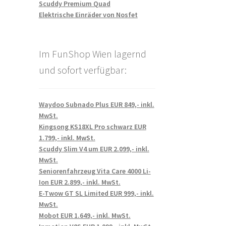
Scuddy Premium Quad
Elektrische Einräder von Nosfet
Im FunShop Wien lagernd
und sofort verfügbar:
Waydoo Subnado Plus EUR 849,- inkl.
MwSt.
Kingsong KS18XL Pro schwarz EUR
1.799,- inkl. MwSt.
Scuddy Slim V4 um EUR 2.099,- inkl.
MwSt.
Seniorenfahrzeug Vita Care 4000 Li-
Ion EUR 2.899,- inkl. MwSt.
E-Twow GT SL Limited EUR 999,- inkl.
MwSt.
Mobot EUR 1.649,- inkl. MwSt.