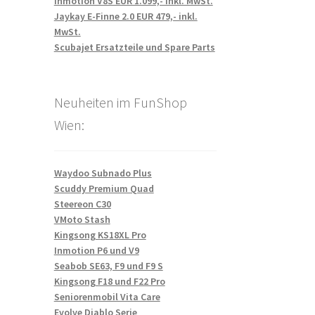
Inmotion V8S EUR 1.099,- inkl. MwSt.
Jaykay E-Finne 2.0 EUR 479,- inkl.
MwSt.
Scubajet Ersatzteile und Spare Parts
Neuheiten im FunShop
Wien:
Waydoo Subnado Plus
Scuddy Premium Quad
Steereon C30
VMoto Stash
Kingsong KS18XL Pro
Inmotion P6 und V9
Seabob SE63, F9 und F9 S
Kingsong F18 und F22 Pro
Seniorenmobil Vita Care
Evolve Diablo Serie