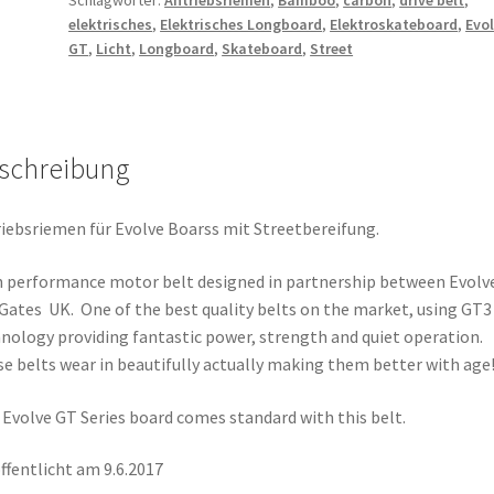
elektrisches
,
Elektrisches Longboard
,
Elektroskateboard
,
Evo
GT
,
Licht
,
Longboard
,
Skateboard
,
Street
schreibung
iebsriemen für Evolve Boarss mit Streetbereifung.
 performance motor belt designed in partnership between Evolv
Gates UK. One of the best quality belts on the market, using GT3
nology providing fantastic power, strength and quiet operation.
e belts wear in beautifully actually making them better with age
 Evolve GT Series board comes standard with this belt.
ffentlicht am 9.6.2017