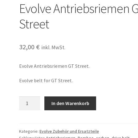
Evolve Antriebsriemen 
Street
32,00
€
inkl. MwSt.
Evolve Antriebsriemen GT Street.
Evolve belt for GT Street.
Evolve
In den Warenkorb
Antriebsriemen
GT
Street
Menge
Kategorie:
Evolve Zubehör und Ersatzteile
Schlagwörter:
Antriebsriemen
,
Bamboo
,
carbon
,
drive belt
,