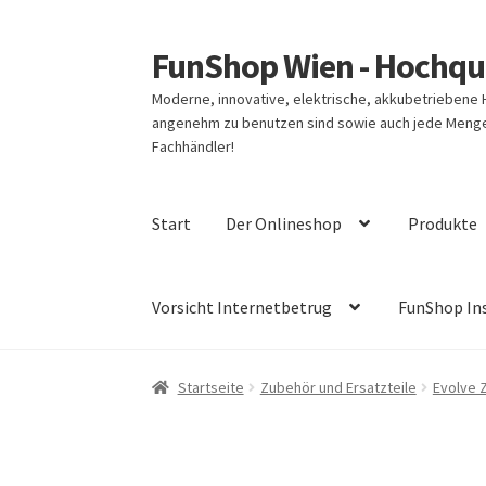
FunShop Wien - Hochqua
Zur
Zum
Navigation
Inhalt
Moderne, innovative, elektrische, akkubetriebene
springen
springen
angenehm zu benutzen sind sowie auch jede Menge 
Fachhändler!
Start
Der Onlineshop
Produkte
Vorsicht Internetbetrug
FunShop In
Startseite
Zubehör und Ersatzteile
Evolve 