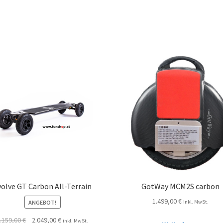
volve GT Carbon All-Terrain
GotWay MCM2S carbon
1.499,00
€
ANGEBOT!
inkl. MwSt.
.159,00
€
2.049,00
€
inkl. MwSt.