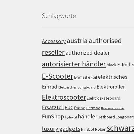
Schlagworte
authorised
austria
Accessory
reseller
authorized dealer
autorisierter händler
E-Rolle
black
E-Scooter
elektrisches
eFoil
E-Wheel
Einrad
Elektroroller
Elektrisches Longboard
Elektroscooter
Elektroskateboard
Ersatzteil
EUC
Evolve
Fliteboard
fliteboard austria
FunShop
händler
Jetboard
Longboar
hydrofoil
schwar
luxury gadgets
Roller
Ninebot