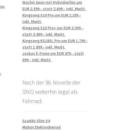
Nosfet Aeon mit Hybridreifen um
lve
,
EUR 2.599,- statt 2.699,- inkl. MwSt.
Kingsong S19 Pro um EUR 2.299,-
inkl. MwSt.
Kingsong S22 Pro+ um EUR 3.399,-
statt 3.499,- inkl. MwSt.
Kingsong KS18XL Pro um EUR 1.799,-
statt 1.899,- inkl. MwSt.
Jaykay E-Finne um EUR 479,- statt
699,- inkl. MwSt.
e
Nach der 36. Novelle der
StVO weiterhin legal als
!
Fahrrad:
Scuddy Slim V4
Mobot Elektrodreirad