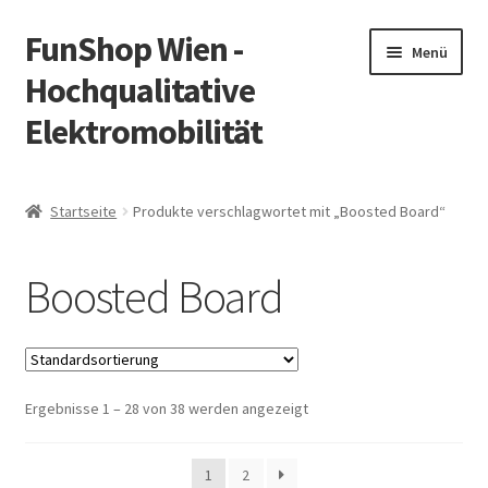
FunShop Wien -
Zur
Zum
Menü
Navigation
Inhalt
Hochqualitative
springen
springen
Elektromobilität
Unterm
Zum Onlineshop
öffnen
Startseite
Produkte verschlagwortet mit „Boosted Board“
Unterm
Informationen zur Rechtslage in Österreich
öffnen
Boosted Board
Unterm
Vorsicht Internetbetrug
öffnen
Unterm
Über FunShop
öffnen
Ergebnisse 1 – 28 von 38 werden angezeigt
Impressum
Zum Onlineshop in der Web Version
1
2