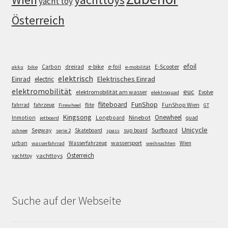
yacht toy
Österreich
efoil
e-bike
E-Scooter
Carbon
dreirad
e-foil
akku
bike
e-mobilität
elektrisch
Einrad
Elektrisches Einrad
electric
elektromobilität
euc
elektromobilität am wasser
Evolve
elektroquad
FunShop
fliteboard
fahrrad
fahrzeug
flite
FunShop Wien
Firewheel
GT
Kingsong
Onewheel
Ninebot
Inmotion
Longboard
quad
jetboard
Unicycle
Segway
Surfboard
Skateboard
sup board
schnee
serie 2
spass
wassersport
urban
Wasserfahrzeug
Wien
wasserfahrrad
weihnachten
Österreich
yachttoys
yachttoy
Suche auf der Webseite