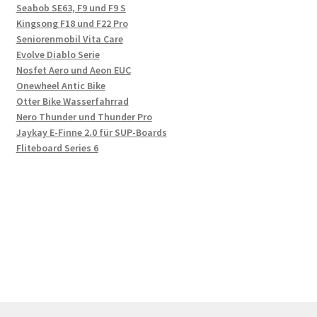
Seabob SE63, F9 und F9 S
Kingsong F18 und F22 Pro
Seniorenmobil Vita Care
Evolve Diablo Serie
Nosfet Aero und Aeon EUC
Onewheel Antic Bike
Otter Bike Wasserfahrrad
Nero Thunder und Thunder Pro
Jaykay E-Finne 2.0 für SUP-Boards
Fliteboard Series 6