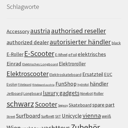
Schlagworte
authorised reseller
austria
Accessory
autorisierter händler
authorized dealer
black
E-Scooter
elektrisches
E-Roller
eFoil
E-Wheel
Einrad
Elektroroller
Elektrisches Longboard
Elektroscooter
Ersatzteil
EUC
Elektroskateboard
FunShop
händler
Evolve
Fliteboard
hydrofoil
fliteboard austria
luxury gadgets
Jetboard
Longboard
Roller
Ninebot
schwarz
Scooter
spare part
Skateboard
Segway
vienna
Surfboard
Unicycle
weiß
Surfbrett
SXT
Street
Zubehör
Wien
yachttoys