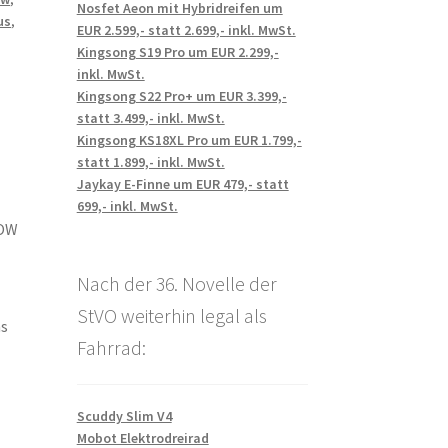
Nosfet Aeon mit Hybridreifen um
us
,
EUR 2.599,- statt 2.699,- inkl. MwSt.
Kingsong S19 Pro um EUR 2.299,-
inkl. MwSt.
Kingsong S22 Pro+ um EUR 3.399,-
statt 3.499,- inkl. MwSt.
Kingsong KS18XL Pro um EUR 1.799,-
statt 1.899,- inkl. MwSt.
Jaykay E-Finne um EUR 479,- statt
699,- inkl. MwSt.
WOW
Nach der 36. Novelle der
StVO weiterhin legal als
ns
Fahrrad:
Scuddy Slim V4
Mobot Elektrodreirad