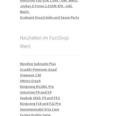
Inmotion V8S EUR 1.099,- inkl. MwSt.
Jaykay E-Finne 2.0 EUR 479,- inkl.
MwSt.
Scubajet Ersatzteile und Spare Parts
Neuheiten im FunShop
Wien:
Waydoo Subnado Plus
Scuddy Premium Quad
Steereon C30
VMoto Stash
Kingsong KS18XL Pro
Inmotion P6 und V9
Seabob SE63, F9 und F9 S
Kingsong F18 und F22 Pro
Seniorenmobil Vita Care
Evolve Diablo Serie