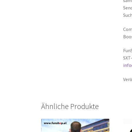
sämt
Send
Such
Comp
Boos
FunS
SXT-
inf
Verö
Ähnliche Produkte