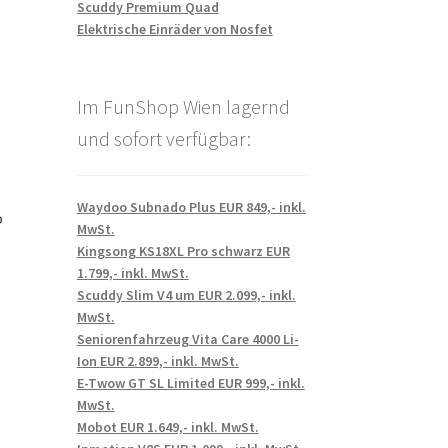
Scuddy Premium Quad
Elektrische Einräder von Nosfet
Im FunShop Wien lagernd
und sofort verfügbar:
Waydoo Subnado Plus EUR 849,- inkl.
o
MwSt.
Kingsong KS18XL Pro schwarz EUR
1.799,- inkl. MwSt.
Scuddy Slim V4 um EUR 2.099,- inkl.
MwSt.
Seniorenfahrzeug Vita Care 4000 Li-
Ion EUR 2.899,- inkl. MwSt.
E-Twow GT SL Limited EUR 999,- inkl.
MwSt.
Mobot EUR 1.649,- inkl. MwSt.