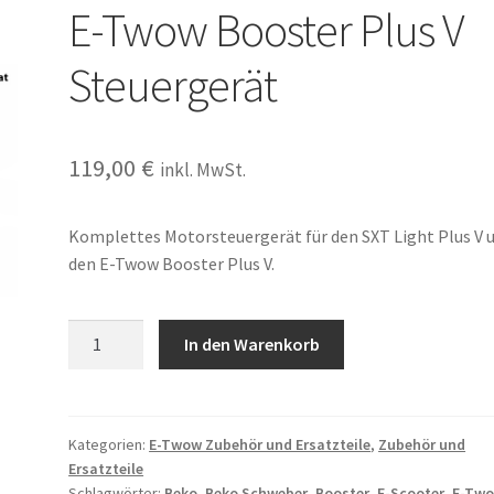
E-Twow Booster Plus V
Steuergerät
119,00
€
inkl. MwSt.
Komplettes Motorsteuergerät für den SXT Light Plus V 
den E-Twow Booster Plus V.
E-
In den Warenkorb
Twow
Booster
Plus
V
Kategorien:
E-Twow Zubehör und Ersatzteile
,
Zubehör und
Ersatzteile
Steuergerät
Schlagwörter:
Beko
,
Beko Schweber
,
Booster
,
E-Scooter
,
E-Tw