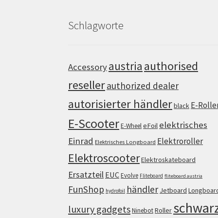
Schlagworte
authorised
austria
Accessory
reseller
authorized dealer
autorisierter händler
E-Rolle
black
E-Scooter
elektrisches
eFoil
E-Wheel
Einrad
Elektroroller
Elektrisches Longboard
Elektroscooter
Elektroskateboard
Ersatzteil
EUC
Evolve
Fliteboard
fliteboard austria
FunShop
händler
Jetboard
Longboar
hydrofoil
schwar
luxury gadgets
Roller
Ninebot