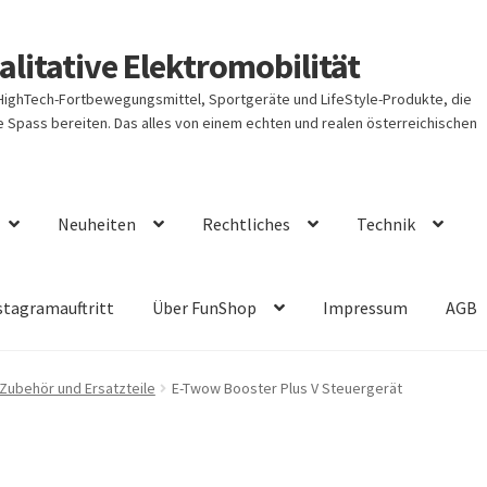
litative Elektromobilität
 HighTech-Fortbewegungsmittel, Sportgeräte und LifeStyle-Produkte, die
Spass bereiten. Das alles von einem echten und realen österreichischen
Neuheiten
Rechtliches
Technik
stagramauftritt
Über FunShop
Impressum
AGB
Zubehör und Ersatzteile
E-Twow Booster Plus V Steuergerät