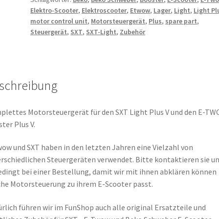
Menge
Elektro-Scooter
,
Elektroscooter
,
Etwow
,
Lager
,
Light
,
Light Pl
motor control unit
,
Motorsteuergerät
,
Plus
,
spare part
,
Steuergerät
,
SXT
,
SXT-Light
,
Zubehör
schreibung
lettes Motorsteuergerät für den SXT Light Plus V und den E-T
ter Plus V.
ow und SXT haben in den letzten Jahren eine Vielzahl von
rschiedlichen Steuergeräten verwendet. Bitte kontaktieren sie u
dingt bei einer Bestellung, damit wir mit ihnen abklären können
he Motorsteuerung zu ihrem E-Scooter passt.
rlich führen wir im FunShop auch alle original Ersatzteile und