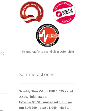
Bei uns kaufen sie wirklich in Österreich!
und
Sommeraktionen
Scuddy Slim V4 um EUR 2.099,- statt
2.590,- inkl. MwSt.
E-Twow GT SL Limited inkl. Blinker
um EUR 999,- statt 1.049,- MwSt.
ow
,