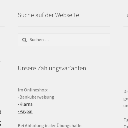
Suche auf der Webseite
F
Suchen
nach:
r
Unsere Zahlungsvarianten
Im Onlineshop:
Di
-Banküberweisung
ge
-Klarna
un
-Paypal
d
z
F
Bei Abholung in der Übungshalle:
F