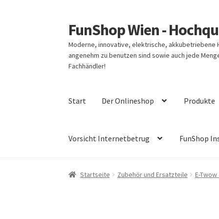
FunShop Wien - Hochqua
Zur
Zum
Navigation
Inhalt
Moderne, innovative, elektrische, akkubetriebene
springen
springen
angenehm zu benutzen sind sowie auch jede Menge 
Fachhändler!
Start
Der Onlineshop
Produkte
Vorsicht Internetbetrug
FunShop In
Startseite
Zubehör und Ersatzteile
E-Twow 