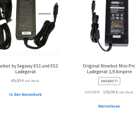
nebot by Segway ES1 und ES2
Original Ninebot Mini Pr
Ladegerät
Ladegerät 1,9 Ampere
69,00
€
ANGEBOT!
inkl. MwSt.
129,00
€
109,00
€
inkl. MwSt.
In den Warenkorb
Weiterlesen