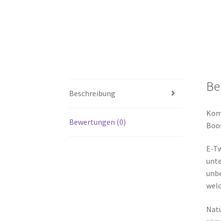
Be
Beschreibung
Komp
Bewertungen (0)
Boos
E-Tw
unte
unbe
welc
Natü