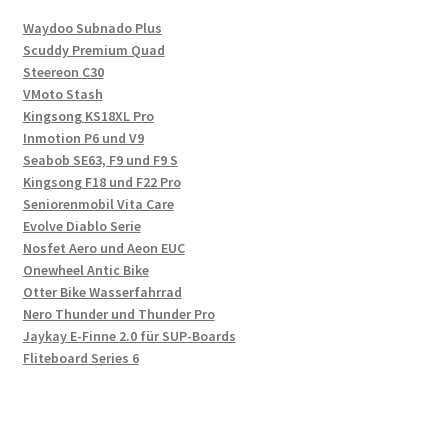
Waydoo Subnado Plus
Scuddy Premium Quad
Steereon C30
VMoto Stash
Kingsong KS18XL Pro
Inmotion P6 und V9
Seabob SE63, F9 und F9 S
Kingsong F18 und F22 Pro
Seniorenmobil Vita Care
Evolve Diablo Serie
Nosfet Aero und Aeon EUC
Onewheel Antic Bike
Otter Bike Wasserfahrrad
Nero Thunder und Thunder Pro
Jaykay E-Finne 2.0 für SUP-Boards
Fliteboard Series 6