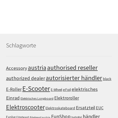
Schlagworte
authorised reseller
austria
Accessory
autorisierter händler
authorized dealer
black
E-Scooter
elektrisches
E-Roller
eFoil
E-Wheel
Einrad
Elektroroller
Elektrisches Longboard
Elektroscooter
Ersatzteil
EUC
Elektroskateboard
FunShop
händler
Evolve
Fliteboard
hydrofoil
fliteboard austria