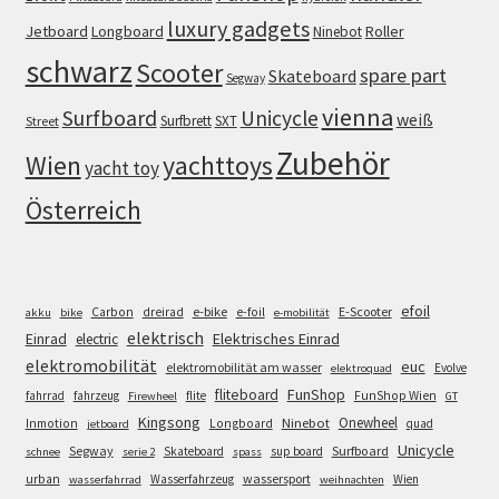
luxury gadgets
Jetboard
Longboard
Roller
Ninebot
schwarz
Scooter
spare part
Skateboard
Segway
vienna
Surfboard
Unicycle
weiß
Surfbrett
SXT
Street
Zubehör
Wien
yachttoys
yacht toy
Österreich
efoil
e-bike
E-Scooter
Carbon
dreirad
e-foil
akku
bike
e-mobilität
elektrisch
Einrad
Elektrisches Einrad
electric
elektromobilität
euc
elektromobilität am wasser
Evolve
elektroquad
FunShop
fliteboard
fahrrad
fahrzeug
flite
FunShop Wien
Firewheel
GT
Kingsong
Onewheel
Ninebot
Inmotion
Longboard
quad
jetboard
Unicycle
Segway
Surfboard
Skateboard
sup board
schnee
serie 2
spass
wassersport
urban
Wasserfahrzeug
Wien
wasserfahrrad
weihnachten