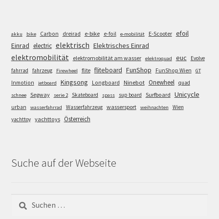
efoil
e-bike
E-Scooter
Carbon
dreirad
e-foil
akku
bike
e-mobilität
elektrisch
Einrad
Elektrisches Einrad
electric
elektromobilität
euc
elektromobilität am wasser
Evolve
elektroquad
FunShop
fliteboard
fahrrad
fahrzeug
flite
FunShop Wien
Firewheel
GT
Kingsong
Onewheel
Ninebot
Inmotion
Longboard
quad
jetboard
Unicycle
Segway
Surfboard
Skateboard
sup board
schnee
serie 2
spass
wassersport
urban
Wasserfahrzeug
Wien
wasserfahrrad
weihnachten
Österreich
yachttoys
yachttoy
Suche auf der Webseite
Suchen
nach: