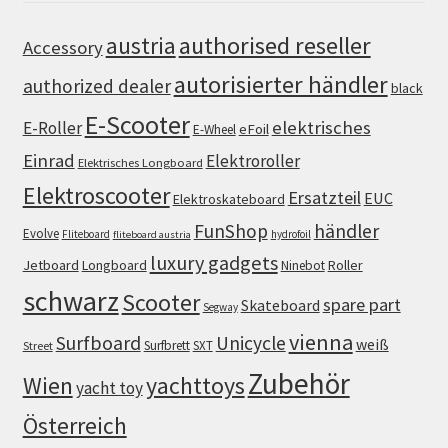
authorised reseller
austria
Accessory
autorisierter händler
authorized dealer
black
E-Scooter
elektrisches
E-Roller
eFoil
E-Wheel
Einrad
Elektroroller
Elektrisches Longboard
Elektroscooter
Ersatzteil
EUC
Elektroskateboard
FunShop
händler
Evolve
Fliteboard
hydrofoil
fliteboard austria
luxury gadgets
Jetboard
Longboard
Roller
Ninebot
schwarz
Scooter
spare part
Skateboard
Segway
vienna
Surfboard
Unicycle
weiß
Surfbrett
SXT
Street
Zubehör
Wien
yachttoys
yacht toy
Österreich