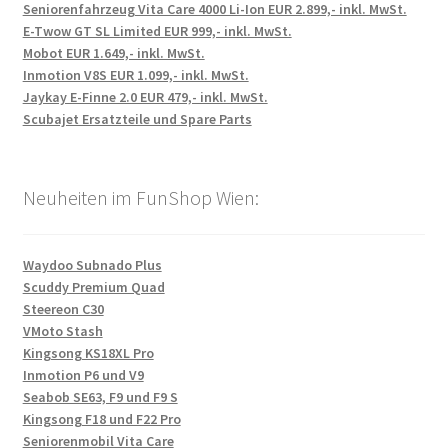
Seniorenfahrzeug Vita Care 4000 Li-Ion EUR 2.899,- inkl. MwSt.
E-Twow GT SL Limited EUR 999,- inkl. MwSt.
Mobot EUR 1.649,- inkl. MwSt.
Inmotion V8S EUR 1.099,- inkl. MwSt.
Jaykay E-Finne 2.0 EUR 479,- inkl. MwSt.
Scubajet Ersatzteile und Spare Parts
Neuheiten im FunShop Wien:
Waydoo Subnado Plus
Scuddy Premium Quad
Steereon C30
VMoto Stash
Kingsong KS18XL Pro
Inmotion P6 und V9
Seabob SE63, F9 und F9 S
Kingsong F18 und F22 Pro
Seniorenmobil Vita Care