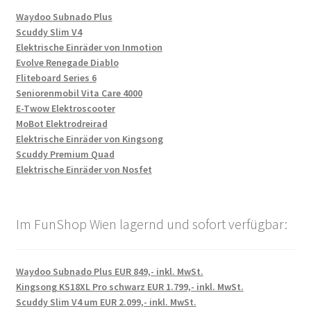
Waydoo Subnado Plus
Scuddy Slim V4
Elektrische Einräder von Inmotion
Evolve Renegade Diablo
Fliteboard Series 6
Seniorenmobil Vita Care 4000
E-Twow Elektroscooter
MoBot Elektrodreirad
Elektrische Einräder von Kingsong
Scuddy Premium Quad
Elektrische Einräder von Nosfet
Im FunShop Wien lagernd und sofort verfügbar:
Waydoo Subnado Plus EUR 849,- inkl. MwSt.
Kingsong KS18XL Pro schwarz EUR 1.799,- inkl. MwSt.
Scuddy Slim V4 um EUR 2.099,- inkl. MwSt.