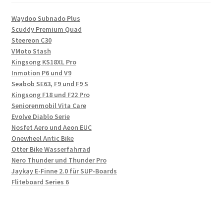
Waydoo Subnado Plus
Scuddy Premium Quad
Steereon C30
VMoto Stash
Kingsong KS18XL Pro
Inmotion P6 und V9
Seabob SE63, F9 und F9 S
Kingsong F18 und F22 Pro
Seniorenmobil Vita Care
Evolve Diablo Serie
Nosfet Aero und Aeon EUC
Onewheel Antic Bike
Otter Bike Wasserfahrrad
Nero Thunder und Thunder Pro
Jaykay E-Finne 2.0 für SUP-Boards
Fliteboard Series 6