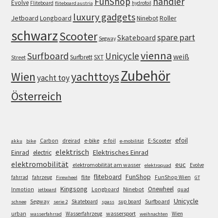
FunShop
händler
Evolve
Fliteboard
hydrofoil
fliteboard austria
luxury gadgets
Jetboard
Longboard
Roller
Ninebot
schwarz
Scooter
spare part
Skateboard
Segway
vienna
Surfboard
Unicycle
weiß
Surfbrett
SXT
Street
Zubehör
Wien
yachttoys
yacht toy
Österreich
efoil
e-bike
E-Scooter
Carbon
dreirad
e-foil
akku
bike
e-mobilität
elektrisch
Einrad
Elektrisches Einrad
electric
elektromobilität
euc
elektromobilität am wasser
Evolve
elektroquad
FunShop
fliteboard
fahrrad
fahrzeug
flite
FunShop Wien
Firewheel
GT
Kingsong
Onewheel
Ninebot
Inmotion
Longboard
quad
jetboard
Unicycle
Segway
Surfboard
Skateboard
sup board
schnee
serie 2
spass
wassersport
urban
Wasserfahrzeug
Wien
wasserfahrrad
weihnachten