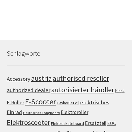
Schlagworte
authorised reseller
austria
Accessory
autorisierter händler
authorized dealer
black
E-Scooter
elektrisches
E-Roller
eFoil
E-Wheel
Einrad
Elektroroller
Elektrisches Longboard
Elektroscooter
Ersatzteil
EUC
Elektroskateboard