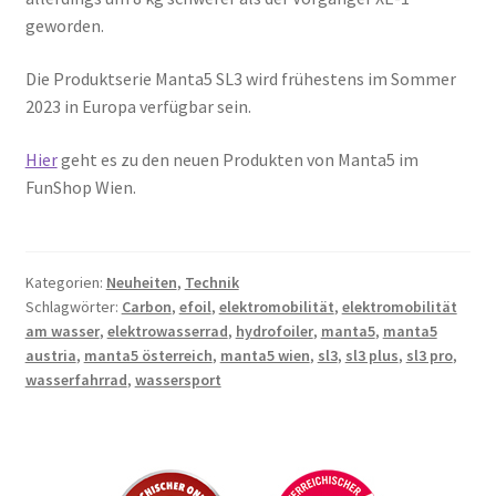
geworden.
Die Produktserie Manta5 SL3 wird frühestens im Sommer
2023 in Europa verfügbar sein.
Hier
geht es zu den neuen Produkten von Manta5 im
FunShop Wien.
Kategorien:
Neuheiten
,
Technik
Schlagwörter:
Carbon
,
efoil
,
elektromobilität
,
elektromobilität
am wasser
,
elektrowasserrad
,
hydrofoiler
,
manta5
,
manta5
austria
,
manta5 österreich
,
manta5 wien
,
sl3
,
sl3 plus
,
sl3 pro
,
wasserfahrrad
,
wassersport