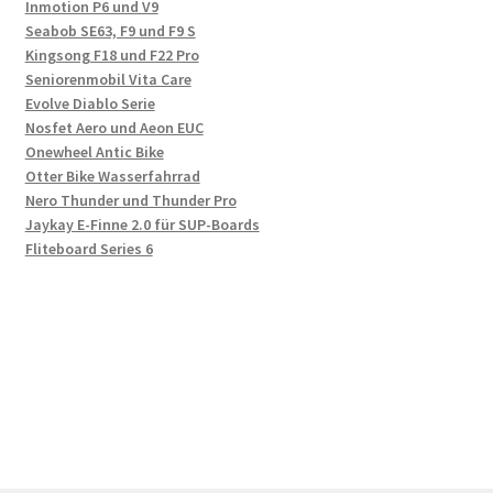
Inmotion P6 und V9
Seabob SE63, F9 und F9 S
Kingsong F18 und F22 Pro
Seniorenmobil Vita Care
Evolve Diablo Serie
Nosfet Aero und Aeon EUC
Onewheel Antic Bike
Otter Bike Wasserfahrrad
Nero Thunder und Thunder Pro
Jaykay E-Finne 2.0 für SUP-Boards
Fliteboard Series 6