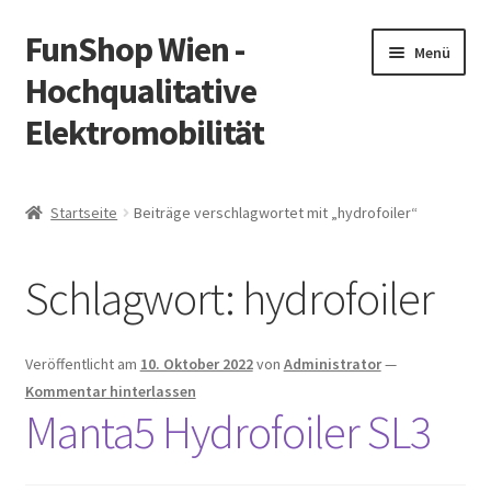
FunShop Wien -
Zur
Zum
Menü
Navigation
Inhalt
Hochqualitative
springen
springen
Elektromobilität
Unterm
Zum Onlineshop
öffnen
Startseite
Beiträge verschlagwortet mit „hydrofoiler“
Unterm
Informationen zur Rechtslage in Österreich
öffnen
Schlagwort:
hydrofoiler
Unterm
Vorsicht Internetbetrug
öffnen
Unterm
Über FunShop
Veröffentlicht am
10. Oktober 2022
von
Administrator
—
öffnen
Kommentar hinterlassen
Impressum
Manta5 Hydrofoiler SL3
Zum Onlineshop in der Web Version