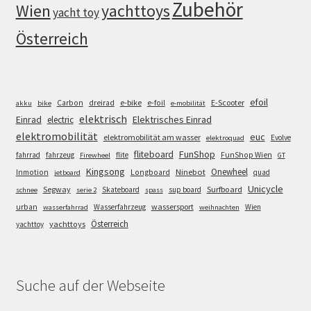
Zubehör
Wien
yachttoys
yacht toy
Österreich
efoil
e-bike
E-Scooter
Carbon
dreirad
e-foil
akku
bike
e-mobilität
elektrisch
Einrad
Elektrisches Einrad
electric
elektromobilität
euc
elektromobilität am wasser
Evolve
elektroquad
FunShop
fliteboard
fahrrad
fahrzeug
flite
FunShop Wien
Firewheel
GT
Kingsong
Onewheel
Ninebot
Inmotion
Longboard
quad
jetboard
Unicycle
Segway
Surfboard
Skateboard
sup board
schnee
serie 2
spass
wassersport
urban
Wasserfahrzeug
Wien
wasserfahrrad
weihnachten
Österreich
yachttoys
yachttoy
Suche auf der Webseite