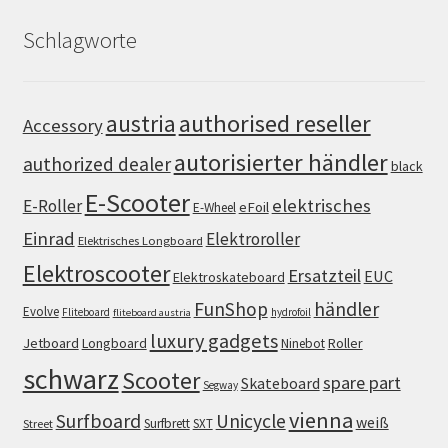
Schlagworte
authorised reseller
austria
Accessory
autorisierter händler
authorized dealer
black
E-Scooter
elektrisches
E-Roller
eFoil
E-Wheel
Einrad
Elektroroller
Elektrisches Longboard
Elektroscooter
Ersatzteil
EUC
Elektroskateboard
FunShop
händler
Evolve
Fliteboard
hydrofoil
fliteboard austria
luxury gadgets
Jetboard
Longboard
Roller
Ninebot
schwarz
Scooter
spare part
Skateboard
Segway
vienna
Surfboard
Unicycle
weiß
Surfbrett
SXT
Street