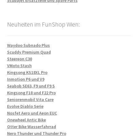
Scubajet Ersatzteile und Spare Parts
Neuheiten im FunShop Wien:
Waydoo Subnado Plus
Scuddy Premium Quad
Steereon C30
VMoto Stash
Kingsong KS18XL Pro
Inmotion P6 und V9
Seabob SE63, F9 und F9 S
Kingsong F18 und F22 Pro
Seniorenmobil Vita Care
Evolve Diablo Serie
Nosfet Aero und Aeon EUC
Onewheel Antic Bike
Otter Bike Wasserfahrrad
Nero Thunder und Thunder Pro