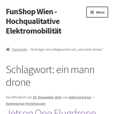
FunShop Wien -
Zur
Zum
Menü
Navigation
Inhalt
Hochqualitative
springen
springen
Elektromobilität
Unterm
Zum Onlineshop
öffnen
Startseite
Beiträge verschlagwortet mit „ein mann drone“
Unterm
Informationen zur Rechtslage in Österreich
öffnen
Schlagwort:
ein mann
Unterm
Vorsicht Internetbetrug
öffnen
drone
Unterm
Über FunShop
öffnen
Impressum
Veröffentlicht am
20. Dezember 2021
von
Administrator
—
Kommentar hinterlassen
Jetson One Flugdrone
Zum Onlineshop in der Web Version