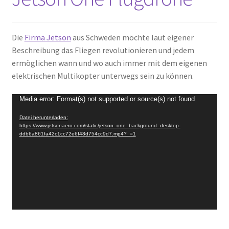
Die
Firma Jetson
aus Schweden möchte laut eigener
Beschreibung das Fliegen revolutionieren und jedem
ermöglichen wann und wo auch immer mit dem eigenen
elektrischen Multikopter unterwegs sein zu können.
Video-
Media error: Format(s) not supported or source(s) not found
Player
Datei herunterladen:
https://www.jetsonaero.com/static/jetson_one_background_desktop-
ddb6a861fa42c1cc72e6f48d754cc9d7.mp4?_=1