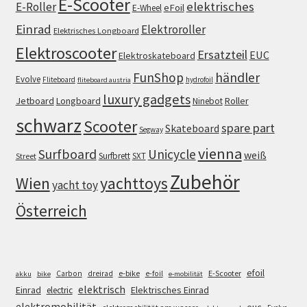
E-Scooter
elektrisches
E-Roller
eFoil
E-Wheel
Einrad
Elektroroller
Elektrisches Longboard
Elektroscooter
Ersatzteil
EUC
Elektroskateboard
FunShop
händler
Evolve
Fliteboard
hydrofoil
fliteboard austria
luxury gadgets
Jetboard
Longboard
Roller
Ninebot
schwarz
Scooter
spare part
Skateboard
Segway
vienna
Surfboard
Unicycle
weiß
Surfbrett
SXT
Street
Zubehör
Wien
yachttoys
yacht toy
Österreich
efoil
e-bike
E-Scooter
Carbon
dreirad
e-foil
akku
bike
e-mobilität
elektrisch
Einrad
Elektrisches Einrad
electric
elektromobilität
euc