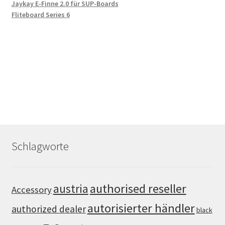
Jaykay E-Finne 2.0 für SUP-Boards
Fliteboard Series 6
Schlagworte
authorised reseller
austria
Accessory
autorisierter händler
authorized dealer
black