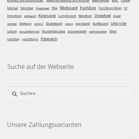
elektromobilität am wasser
Evolve
elektroquad
FunShop
fliteboard
fahrrad
fahrzeug
flite
FunShop Wien
Firewheel
GT
Kingsong
Onewheel
Ninebot
Inmotion
Longboard
quad
jetboard
Unicycle
Segway
Surfboard
Skateboard
sup board
schnee
serie 2
spass
wassersport
urban
Wasserfahrzeug
Wien
wasserfahrrad
weihnachten
Österreich
yachttoys
yachttoy
Suche auf der Webseite
Suchen
nach:
Unsere Zahlungsvarianten