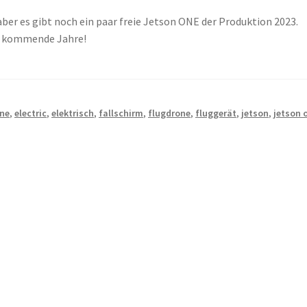
aber es gibt noch ein paar freie Jetson ONE der Produktion 2023.
ür kommende Jahre!
one
,
electric
,
elektrisch
,
fallschirm
,
flugdrone
,
fluggerät
,
jetson
,
jetson 