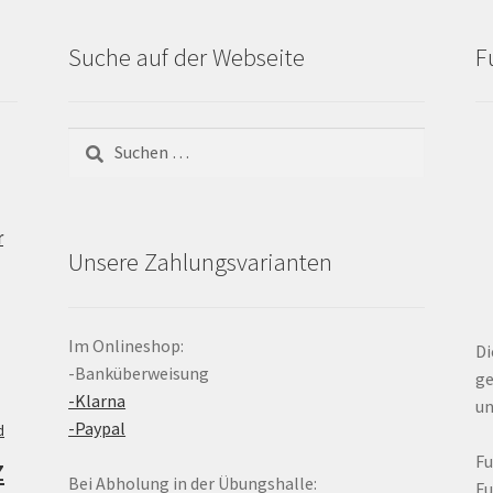
Suche auf der Webseite
F
Suchen
nach:
r
Unsere Zahlungsvarianten
Im Onlineshop:
Di
-Banküberweisung
ge
-Klarna
un
-Paypal
d
z
F
Bei Abholung in der Übungshalle:
F