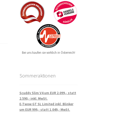
Bei uns kaufen sie wirklich in Österreich!
Sommeraktionen
Scuddy Slim V4 um EUR 2.099,- statt
2.590,- inkl. MwSt.
E-Twow GT SL Limited inkl. Blinker
um EUR 999,- statt 1.049,- MwSt.