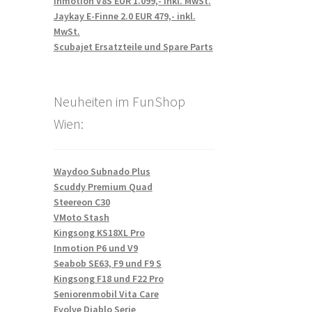
Inmotion V8S EUR 1.099,- inkl. MwSt.
Jaykay E-Finne 2.0 EUR 479,- inkl.
MwSt.
Scubajet Ersatzteile und Spare Parts
Neuheiten im FunShop
Wien:
Waydoo Subnado Plus
Scuddy Premium Quad
Steereon C30
VMoto Stash
Kingsong KS18XL Pro
Inmotion P6 und V9
Seabob SE63, F9 und F9 S
Kingsong F18 und F22 Pro
Seniorenmobil Vita Care
Evolve Diablo Serie