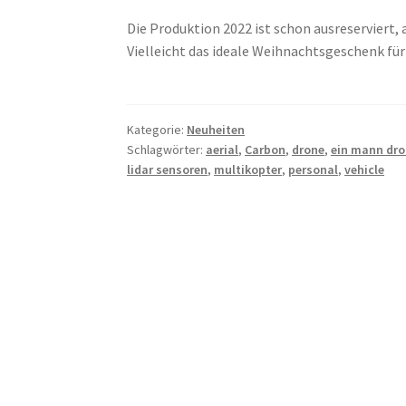
Die Produktion 2022 ist schon ausreserviert, 
Vielleicht das ideale Weihnachtsgeschenk f
Kategorie:
Neuheiten
Schlagwörter:
aerial
,
Carbon
,
drone
,
ein mann dr
lidar sensoren
,
multikopter
,
personal
,
vehicle