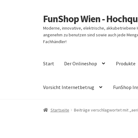
FunShop Wien - Hochqua
Zur
Zum
Navigation
Inhalt
Moderne, innovative, elektrische, akkubetriebene
springen
springen
angenehm zu benutzen sind sowie auch jede Menge 
Fachhändler!
Start
Der Onlineshop
Produkte
Vorsicht Internetbetrug
FunShop In
Startseite
Beiträge verschlagwortet mit „aeri