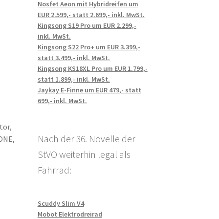
Nosfet Aeon mit Hybridreifen um
EUR 2.599,- statt 2.699,- inkl. MwSt.
Kingsong S19 Pro um EUR 2.299,-
inkl. MwSt.
Kingsong S22 Pro+ um EUR 3.399,-
statt 3.499,- inkl. MwSt.
Kingsong KS18XL Pro um EUR 1.799,-
statt 1.899,- inkl. MwSt.
Jaykay E-Finne um EUR 479,- statt
699,- inkl. MwSt.
tor,
Nach der 36. Novelle der
 ONE,
StVO weiterhin legal als
Fahrrad:
Scuddy Slim V4
Mobot Elektrodreirad