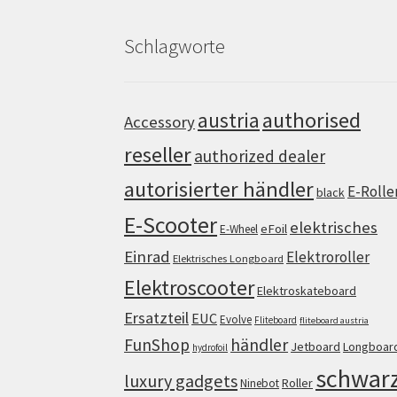
Schlagworte
authorised
austria
Accessory
reseller
authorized dealer
autorisierter händler
E-Rolle
black
E-Scooter
elektrisches
eFoil
E-Wheel
Einrad
Elektroroller
Elektrisches Longboard
Elektroscooter
Elektroskateboard
Ersatzteil
EUC
Evolve
Fliteboard
fliteboard austria
FunShop
händler
Jetboard
Longboar
hydrofoil
schwar
luxury gadgets
Roller
Ninebot