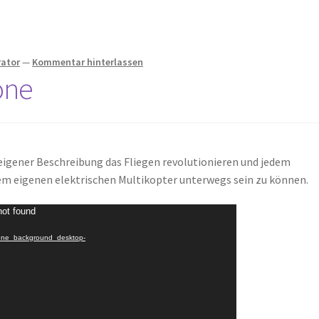
rator
—
Kommentar hinterlassen
one
igener Beschreibung das Fliegen revolutionieren und jedem
m eigenen elektrischen Multikopter unterwegs sein zu können.
not found
n_one_background_desktop-