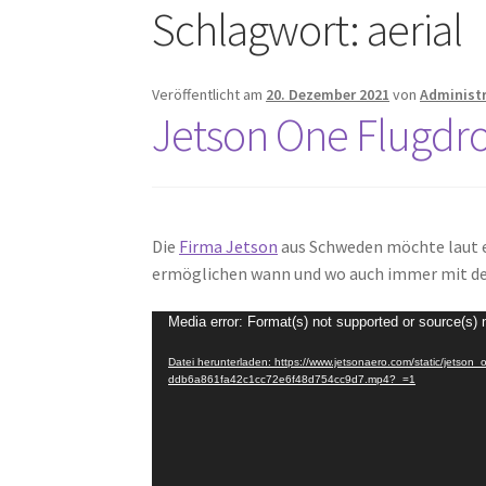
Schlagwort:
aerial
Veröffentlicht am
20. Dezember 2021
von
Administ
Jetson One Flugdr
Die
Firma Jetson
aus Schweden möchte laut e
ermöglichen wann und wo auch immer mit de
Video-
Media error: Format(s) not supported or source(s) 
Player
Datei herunterladen: https://www.jetsonaero.com/static/jetso
ddb6a861fa42c1cc72e6f48d754cc9d7.mp4?_=1