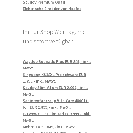
Scuddy Premium Quad
Elektrische Einräder von Nosfet
Im FunShop Wien lagernd
und sofort verfügbar:
Waydoo Subnado Plus EUR 849,- inkl.
MwSt.
Kingsong KS18XL Pro schwarz EUR
1.799,- inkl. MwSt.
Scuddy Slim V4 um EUR 2.099,- inkl.
MwSt.
Seniorenfahrzeug Vita Care 4000 Li-
Ion EUR 2.899,- inkl. MwSt.
E-Twow GT SL Limited EUR 999,- inkl.
MwSt.
Mobot EUR 1.649,- inkl. MwSt.