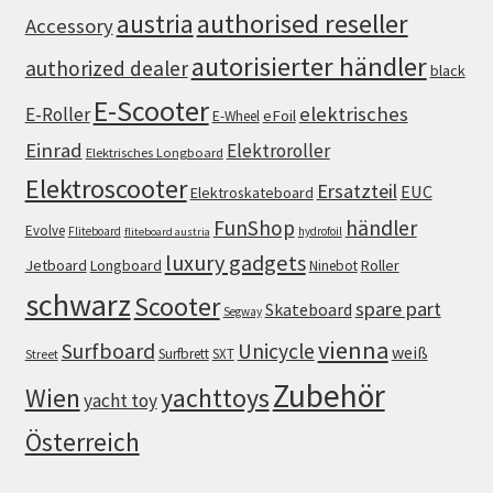
authorised reseller
austria
Accessory
autorisierter händler
authorized dealer
black
E-Scooter
elektrisches
E-Roller
eFoil
E-Wheel
Einrad
Elektroroller
Elektrisches Longboard
Elektroscooter
Ersatzteil
EUC
Elektroskateboard
FunShop
händler
Evolve
Fliteboard
hydrofoil
fliteboard austria
luxury gadgets
Jetboard
Longboard
Roller
Ninebot
schwarz
Scooter
spare part
Skateboard
Segway
vienna
Surfboard
Unicycle
weiß
Surfbrett
SXT
Street
Zubehör
Wien
yachttoys
yacht toy
Österreich