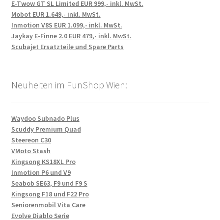
E-Twow GT SL Limited EUR 999,- inkl. MwSt.
Mobot EUR 1.649,- inkl. MwSt.
Inmotion V8S EUR 1.099,- inkl. MwSt.
Jaykay E-Finne 2.0 EUR 479,- inkl. MwSt.
Scubajet Ersatzteile und Spare Parts
Neuheiten im FunShop Wien:
Waydoo Subnado Plus
Scuddy Premium Quad
Steereon C30
VMoto Stash
Kingsong KS18XL Pro
Inmotion P6 und V9
Seabob SE63, F9 und F9 S
Kingsong F18 und F22 Pro
Seniorenmobil Vita Care
Evolve Diablo Serie