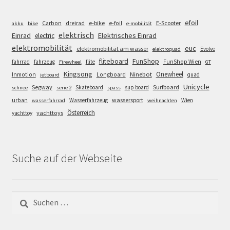
efoil
e-bike
E-Scooter
Carbon
dreirad
e-foil
akku
bike
e-mobilität
elektrisch
Einrad
Elektrisches Einrad
electric
elektromobilität
euc
elektromobilität am wasser
Evolve
elektroquad
FunShop
fliteboard
fahrrad
fahrzeug
flite
FunShop Wien
Firewheel
GT
Kingsong
Onewheel
Ninebot
Inmotion
Longboard
quad
jetboard
Unicycle
Segway
Surfboard
Skateboard
sup board
schnee
serie 2
spass
wassersport
urban
Wasserfahrzeug
Wien
wasserfahrrad
weihnachten
Österreich
yachttoys
yachttoy
Suche auf der Webseite
Suchen
nach: