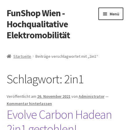
FunShop Wien -
Zur
Zum
Menü
Navigation
Inhalt
Hochqualitative
springen
springen
Elektromobilität
Unterm
Zum Onlineshop
öffnen
Startseite
Beiträge verschlagwortet mit „2in1“
Unterm
Informationen zur Rechtslage in Österreich
öffnen
Schlagwort:
2in1
Unterm
Vorsicht Internetbetrug
öffnen
Unterm
Über FunShop
Veröffentlicht am
26. November 2021
von
Administrator
—
öffnen
Kommentar hinterlassen
Impressum
Evolve Carbon Hadean
2in1 gestohlen!
Zum Onlineshop in der Web Version