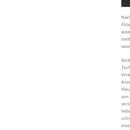
Nach
Flit
ause
mehr
ware
Nich
Tech
Verb
Anze
Viel
von 
vers
indi
schn
eine