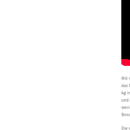
Mit 
das 
kg i
und 
weni
Besc
Die 