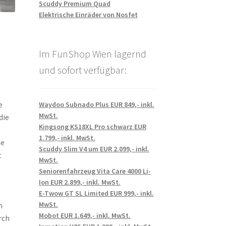
Scuddy Premium Quad
Elektrische Einräder von Nosfet
Im FunShop Wien lagernd
und sofort verfügbar:
e
Waydoo Subnado Plus EUR 849,- inkl.
MwSt.
die
Kingsong KS18XL Pro schwarz EUR
1.799,- inkl. MwSt.
ne
Scuddy Slim V4 um EUR 2.099,- inkl.
t
MwSt.
Seniorenfahrzeug Vita Care 4000 Li-
Ion EUR 2.899,- inkl. MwSt.
E-Twow GT SL Limited EUR 999,- inkl.
MwSt.
n
Mobot EUR 1.649,- inkl. MwSt.
rch