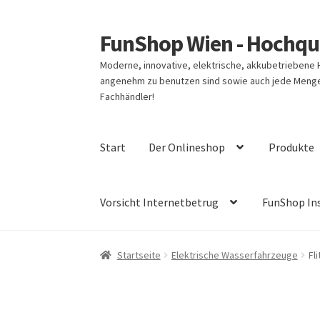
FunShop Wien - Hochqua
Zur
Zum
Navigation
Inhalt
Moderne, innovative, elektrische, akkubetriebene
springen
springen
angenehm zu benutzen sind sowie auch jede Menge 
Fachhändler!
Start
Der Onlineshop
Produkte
Vorsicht Internetbetrug
FunShop In
Startseite
Elektrische Wasserfahrzeuge
Fl