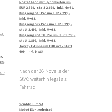
Nosfet Aeon mit Hybridreifen um
EUR 2.599,- statt 2.699,- inkl. MwSt.
Kingsong S19 Pro um EUR 2.299,-
inkl. MwSt.
Kingsong S22 Pro+ um EUR 3.399,-
statt 3.499,- inkl. MwSt.
nd
,
Kingsong KS18XL Pro um EUR 1.799,-
statt 1.899,- inkl. MwSt.
Jaykay E-Finne um EUR 479,- statt
699,- inkl. MwSt.
na
,
ien
,
Nach der 36. Novelle der
SUP
StVO weiterhin legal als
,
Fahrrad:
Scuddy Slim V4
Mobot Elektrodreirad