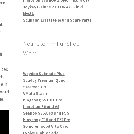
Inmotion V8S EUR 1.099,- inkl. MwSt.
ern
Jaykay E-Finne 2.0 EUR 479,- inkl.
MwSt.
Scubajet Ersatzteile und Spare Parts
ut
d
g
Neuheiten im FunShop
Wien:
t.
ites
Waydoo Subnado Plus
ch
Scuddy Premium Quad
 ein
Steereon C30
board
VMoto Stash
e.
Kingsong KS18XL Pro
Inmotion P6 und V9
Seabob SE63, F9 und F9 S
Kingsong F18 und F22 Pro
Seniorenmobil Vita Care
Evolve Diablo Serie