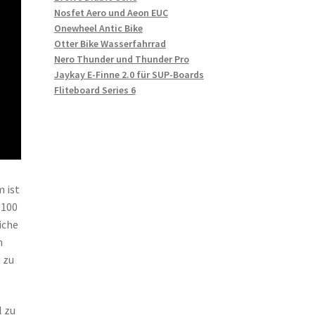
Nosfet Aero und Aeon EUC
Onewheel Antic Bike
Otter Bike Wasserfahrrad
Nero Thunder und Thunder Pro
Jaykay E-Finne 2.0 für SUP-Boards
Fliteboard Series 6
 ist
 100
iche
n
 zu
l zu