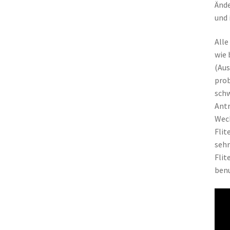
Ände
und 
Alle
wie 
(Aus
prob
schw
Antr
Wech
Flit
sehr
Flit
benu