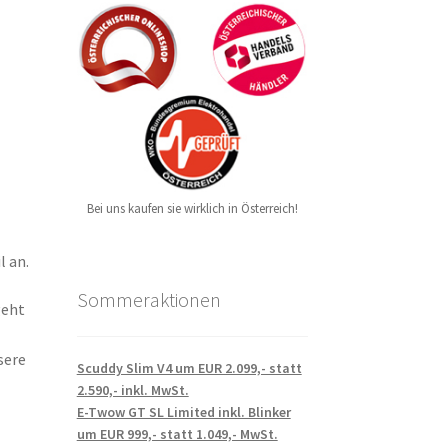
Bei uns kaufen sie wirklich in Österreich!
l an.
Sommeraktionen
geht
sere
Scuddy Slim V4 um EUR 2.099,- statt
2.590,- inkl. MwSt.
E-Twow GT SL Limited inkl. Blinker
um EUR 999,- statt 1.049,- MwSt.