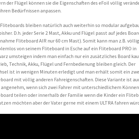
rn der Flügel können sie die Eigenschaften des eFoil völlig veränd
ihren Bedürfnissen anpassen.
 Fliteboards bleiben natürlich auch weiterhin so modular aufgeba
bisher. D.h. jeder Serie 2 Mast, Akku und Flügel passt auf jedes Boar
nahme Fliteboard AIR nur 60 cm Mast). Somit kann man z.B. völli
lemlos von seinem Fliteboard in Esche auf ein Fliteboard PRO in
arz umsteigen indem man einfach nur ein zusätzliches Board kauf
ieb, Technik, Akku, Flügel und Fernbedienung bleiben gleich. Der
sel ist in wenigen Minuten erledigt und man erhält somit ein zwe
eboard mit völlig anderen Fahreigenschaften. Diese Variante ist au
 angenehm, wenn sich zwei Fahrer mit unterschiedlichem Können
eboard teilen oder innerhalb der Familie wenn die Kinder ein Flite
tzen möchten aber der Vater gerne mit einem ULTRA fahren würd