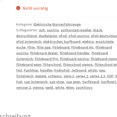
Nicht vorrätig
Kategorie:
Elektrische Wasserfahrzeuge
Schlagwörter:
ash
,
austria
,
authorised reseller
,
black
,
deutschland
,
dunkelgrün
,
eFoil
,
efoil austria
,
efoil deutschla
efoil österreich
,
elektrisches Surfboard
,
elektro
,
ersatzteile
,
esche
,
Flite
,
flite app
,
Fliteboard
,
Fliteboard Air
,
fliteboard
austria
,
fliteboard dealer
,
fliteboard händler
,
fliteboard
österreich
,
Fliteboard Pro
,
fliteboard service
,
fliteboard vien
fliteboard wien
,
fliteschool
,
fliteschool vienna
,
fliteschool w
foil
,
FunShop
,
händler
,
hydrofoil
,
Jetboard
,
jetski
,
neu
,
Österreich
,
pepple
,
schwarz
,
serie 2
,
series 2
,
series 2.2
,
SUP
,
Foil
,
sup österreich
,
sup shop
,
sup wien
,
Surfboard
,
Surfbrett
version 2
,
vienna
,
weiß
,
white
,
Wien
,
yachttoys
schreibung