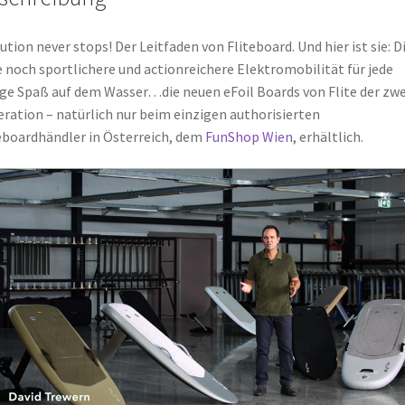
ution never stops! Der Leitfaden von Fliteboard. Und hier ist sie: D
 noch sportlichere und actionreichere Elektromobilität für jede
e Spaß auf dem Wasser…die neuen eFoil Boards von Flite der zw
ration – natürlich nur beim einzigen authorisierten
eboardhändler in Österreich, dem
FunShop Wien
, erhältlich.