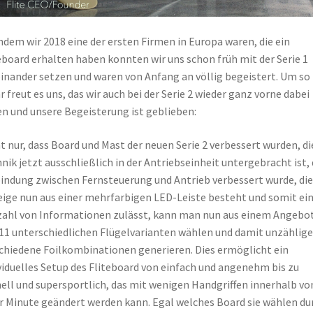
dem wir 2018 eine der ersten Firmen in Europa waren, die ein
eboard erhalten haben konnten wir uns schon früh mit der Serie 1
inander setzen und waren von Anfang an völlig begeistert. Um so
 freut es uns, das wir auch bei der Serie 2 wieder ganz vorne dabei
n und unsere Begeisterung ist geblieben:
t nur, dass Board und Mast der neuen Serie 2 verbessert wurden, di
nik jetzt ausschließlich in der Antriebseinheit untergebracht ist, 
indung zwischen Fernsteuerung und Antrieb verbessert wurde, die
ige nun aus einer mehrfarbigen LED-Leiste besteht und somit ei
zahl von Informationen zulässt, kann man nun aus einem Angebo
11 unterschiedlichen Flügelvarianten wählen und damit unzählige
chiedene Foilkombinationen generieren. Dies ermöglicht ein
viduelles Setup des Fliteboard von einfach und angenehm bis zu
ell und supersportlich, das mit wenigen Handgriffen innerhalb vo
r Minute geändert werden kann. Egal welches Board sie wählen du