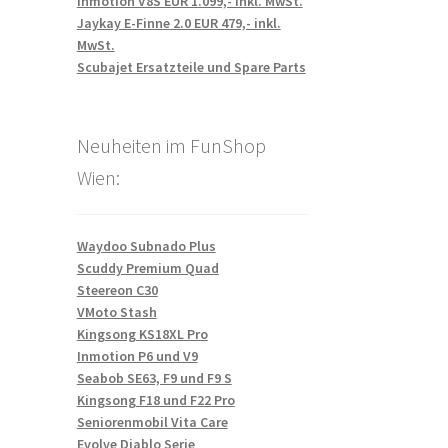
Inmotion V8S EUR 1.099,- inkl. MwSt.
Jaykay E-Finne 2.0 EUR 479,- inkl.
MwSt.
Scubajet Ersatzteile und Spare Parts
Neuheiten im FunShop
Wien:
Waydoo Subnado Plus
Scuddy Premium Quad
Steereon C30
VMoto Stash
Kingsong KS18XL Pro
Inmotion P6 und V9
Seabob SE63, F9 und F9 S
Kingsong F18 und F22 Pro
Seniorenmobil Vita Care
Evolve Diablo Serie