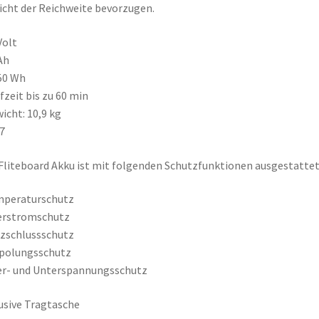
cht der Reichweite bevorzugen.
Volt
Ah
50 Wh
fzeit bis zu 60 min
icht: 10,9 kg
7
Fliteboard Akku ist mit folgenden Schutzfunktionen ausgestattet
mperaturschutz
erstromschutz
zschlussschutz
rpolungsschutz
er- und Unterspannungsschutz
usive Tragtasche