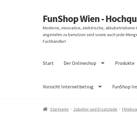
FunShop Wien - Hochqua
Zur
Zum
Navigation
Inhalt
Moderne, innovative, elektrische, akkubetriebene
springen
springen
angenehm zu benutzen sind sowie auch jede Menge 
Fachhändler!
Start
Der Onlineshop
Produkte
Vorsicht Internetbetrug
FunShop In
Startseite
Zubehör und Ersatzteile
Flitebo