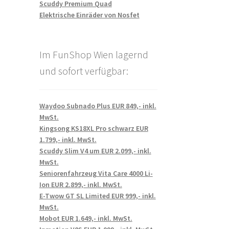
Scuddy Premium Quad
Elektrische Einräder von Nosfet
Im FunShop Wien lagernd
und sofort verfügbar:
Waydoo Subnado Plus EUR 849,- inkl.
MwSt.
Kingsong KS18XL Pro schwarz EUR
1.799,- inkl. MwSt.
Scuddy Slim V4 um EUR 2.099,- inkl.
MwSt.
Seniorenfahrzeug Vita Care 4000 Li-
Ion EUR 2.899,- inkl. MwSt.
E-Twow GT SL Limited EUR 999,- inkl.
MwSt.
Mobot EUR 1.649,- inkl. MwSt.