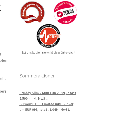
t
Bei uns kaufen sie wirklich in Österreich!
d
holen
Sommeraktionen
geht
sere
Scuddy Slim V4 um EUR 2.099,- statt
2.590,- inkl. MwSt.
E-Twow GT SL Limited inkl. Blinker
um EUR 999,- statt 1.049,- MwSt.