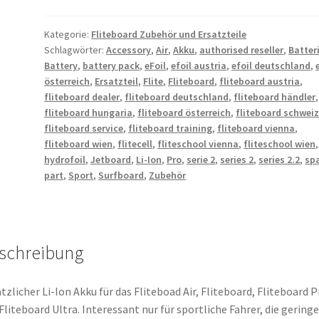
Kategorie:
Fliteboard Zubehör und Ersatzteile
Schlagwörter:
Accessory
,
Air
,
Akku
,
authorised reseller
,
Batter
Battery
,
battery pack
,
eFoil
,
efoil austria
,
efoil deutschland
,
österreich
,
Ersatzteil
,
Flite
,
Fliteboard
,
fliteboard austria
,
fliteboard dealer
,
fliteboard deutschland
,
fliteboard händler
,
fliteboard hungaria
,
fliteboard österreich
,
fliteboard schwei
fliteboard service
,
fliteboard training
,
fliteboard vienna
,
fliteboard wien
,
flitecell
,
fliteschool vienna
,
fliteschool wien
,
hydrofoil
,
Jetboard
,
Li-Ion
,
Pro
,
serie 2
,
series 2
,
series 2.2
,
sp
part
,
Sport
,
Surfboard
,
Zubehör
schreibung
tzlicher Li-Ion Akku für das Fliteboad Air, Fliteboard, Fliteboard P
Fliteboard Ultra. Interessant nur für sportliche Fahrer, die gering