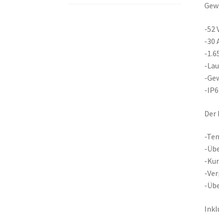
Gewi
-52 
-30 
-1.6
-Lau
-Gew
-IP6
Der 
-Te
-Üb
-Kur
-Ve
-Üb
Inkl