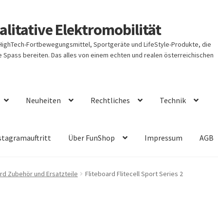
litative Elektromobilität
 HighTech-Fortbewegungsmittel, Sportgeräte und LifeStyle-Produkte, die
Spass bereiten. Das alles von einem echten und realen österreichischen
Neuheiten
Rechtliches
Technik
stagramauftritt
Über FunShop
Impressum
AGB
ard Zubehör und Ersatzteile
Fliteboard Flitecell Sport Series 2