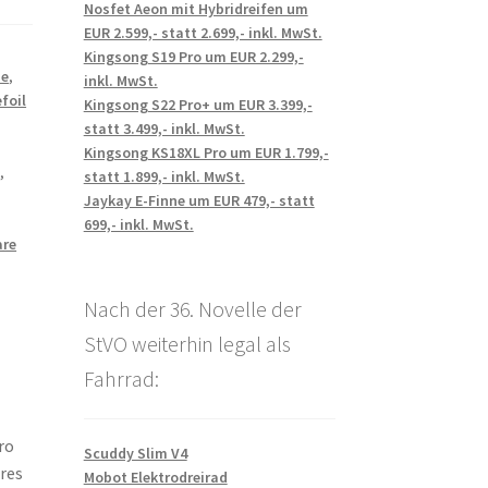
Nosfet Aeon mit Hybridreifen um
EUR 2.599,- statt 2.699,- inkl. MwSt.
Kingsong S19 Pro um EUR 2.299,-
ie
,
inkl. MwSt.
efoil
Kingsong S22 Pro+ um EUR 3.399,-
statt 3.499,- inkl. MwSt.
Kingsong KS18XL Pro um EUR 1.799,-
z
,
statt 1.899,- inkl. MwSt.
Jaykay E-Finne um EUR 479,- statt
699,- inkl. MwSt.
are
Nach der 36. Novelle der
StVO weiterhin legal als
Fahrrad:
ro
Scuddy Slim V4
eres
Mobot Elektrodreirad