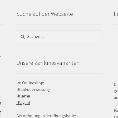
Suche auf der Webseite
F
Suchen
nach:
r
Unsere Zahlungsvarianten
Im Onlineshop:
Di
-Banküberweisung
ge
-Klarna
un
-Paypal
d
z
F
Bei Abholung in der Übungshalle:
F