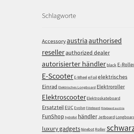
Schlagworte
authorised
austria
Accessory
reseller
authorized dealer
autorisierter händler
E-Rolle
black
E-Scooter
elektrisches
eFoil
E-Wheel
Einrad
Elektroroller
Elektrisches Longboard
Elektroscooter
Elektroskateboard
Ersatzteil
EUC
Evolve
Fliteboard
fliteboard austria
FunShop
händler
Jetboard
Longboar
hydrofoil
schwar
luxury gadgets
Roller
Ninebot