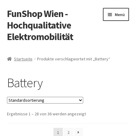
FunShop Wien -
Zur
Zum
Menü
Navigation
Inhalt
Hochqualitative
springen
springen
Elektromobilität
Unterm
Zum Onlineshop
öffnen
Startseite
Produkte verschlagwortet mit „Battery“
Unterm
Informationen zur Rechtslage in Österreich
öffnen
Battery
Unterm
Vorsicht Internetbetrug
öffnen
Unterm
Über FunShop
öffnen
Ergebnisse 1 – 28 von 36 werden angezeigt
Impressum
Zum Onlineshop in der Web Version
1
2