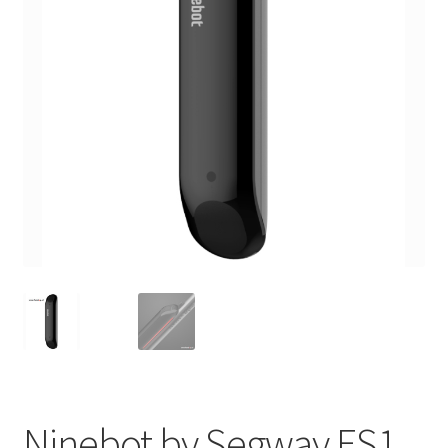
Ninebot by Segway ES1