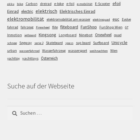
efoil
e-bike
E-Scooter
Carbon
dreirad
e-foil
akku
bike
e-mobilität
elektrisch
Einrad
Elektrisches Einrad
electric
elektromobilität
euc
elektromobilität am wasser
Evolve
elektroquad
FunShop
fliteboard
fahrrad
fahrzeug
flite
FunShop Wien
Firewheel
GT
Kingsong
Onewheel
Ninebot
Inmotion
Longboard
quad
jetboard
Unicycle
Segway
Surfboard
Skateboard
sup board
schnee
serie 2
spass
wassersport
urban
Wasserfahrzeug
Wien
wasserfahrrad
weihnachten
Österreich
yachttoys
yachttoy
Suche auf der Webseite
Suchen
nach: