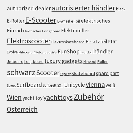
autorisierter händler
authorized dealer
black
E-Scooter
elektrisches
E-Roller
eFoil
E-Wheel
Einrad
Elektroroller
Elektrisches Longboard
Elektroscooter
Ersatzteil
EUC
Elektroskateboard
FunShop
händler
Evolve
Fliteboard
hydrofoil
fliteboard austria
luxury gadgets
Jetboard
Longboard
Roller
Ninebot
schwarz
Scooter
spare part
Skateboard
Segway
vienna
Surfboard
Unicycle
weiß
Surfbrett
SXT
Street
Zubehör
Wien
yachttoys
yacht toy
Österreich