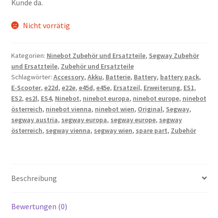
Kunde da.
Nicht vorrätig
Kategorien:
Ninebot Zubehör und Ersatzteile
,
Segway Zubehör
und Ersatzteile
,
Zubehör und Ersatzteile
Schlagwörter:
Accessory
,
Akku
,
Batterie
,
Battery
,
battery pack
,
E-Scooter
,
e22d
,
e22e
,
e45d
,
e45e
,
Ersatzeil
,
Erweiterung
,
ES1
,
ES2
,
es2l
,
ES4
,
Ninebot
,
ninebot europa
,
ninebot europe
,
ninebot
österreich
,
ninebot vienna
,
ninebot wien
,
Original
,
Segway
,
segway austria
,
segway europa
,
segway europe
,
segway
österreich
,
segway vienna
,
segway wien
,
spare part
,
Zubehör
Beschreibung
Bewertungen (0)