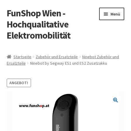
FunShop Wien -
Zur
Zum
Menü
Navigation
Inhalt
Hochqualitative
springen
springen
Elektromobilität
Unterm
Zum Onlineshop
öffnen
Startseite
Zubehör und Ersatzteile
Ninebot Zubehör und
Unterm
Ersatzteile
Ninebot by Segway ES1 und ES2 Zusatzakku
Informationen zur Rechtslage in Österreich
öffnen
Unterm
Vorsicht Internetbetrug
ANGEBOT!
öffnen
Unterm
Über FunShop
öffnen
Impressum
Zum Onlineshop in der Web Version