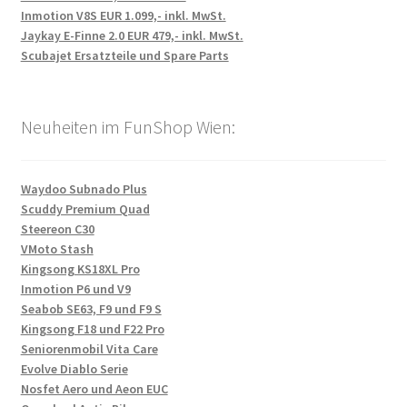
Inmotion V8S EUR 1.099,- inkl. MwSt.
Jaykay E-Finne 2.0 EUR 479,- inkl. MwSt.
Scubajet Ersatzteile und Spare Parts
Neuheiten im FunShop Wien:
Waydoo Subnado Plus
Scuddy Premium Quad
Steereon C30
VMoto Stash
Kingsong KS18XL Pro
Inmotion P6 und V9
Seabob SE63, F9 und F9 S
Kingsong F18 und F22 Pro
Seniorenmobil Vita Care
Evolve Diablo Serie
Nosfet Aero und Aeon EUC