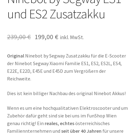
und ES2 Zusatzakku
239,00
€
199,00
€
inkl. MwSt.
Original
Ninebot by Segway Zusatzakku für die E-Scooter
der Ninebot Segway Xiaomi Familie ES1, ES2, ES2L, ES4,
E22E, E22D, E45E und E45D zum Vergrößern der
Reichweite.
Dies ist kein billiger Nachbau des original Ninebot Akkus!
Wenn es um eine hochqualitativen Elektroscooter und um
Zubehör dafür geht sind sie bei uns im FunShop Wien
genau richtig! Ein
reales, echtes
österreichisches
Familiennternehmen und
seit über 40 Jahren
für unsere