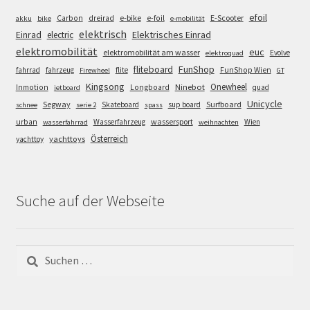
efoil
e-bike
E-Scooter
Carbon
dreirad
e-foil
akku
bike
e-mobilität
elektrisch
Einrad
Elektrisches Einrad
electric
elektromobilität
euc
elektromobilität am wasser
Evolve
elektroquad
FunShop
fliteboard
fahrrad
fahrzeug
flite
FunShop Wien
Firewheel
GT
Kingsong
Onewheel
Ninebot
Inmotion
Longboard
quad
jetboard
Unicycle
Segway
Surfboard
Skateboard
sup board
schnee
serie 2
spass
wassersport
urban
Wasserfahrzeug
Wien
wasserfahrrad
weihnachten
Österreich
yachttoys
yachttoy
Suche auf der Webseite
Suchen
nach: