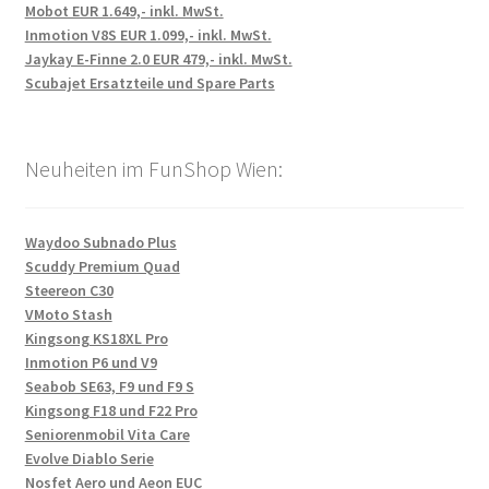
Mobot EUR 1.649,- inkl. MwSt.
Inmotion V8S EUR 1.099,- inkl. MwSt.
Jaykay E-Finne 2.0 EUR 479,- inkl. MwSt.
Scubajet Ersatzteile und Spare Parts
Neuheiten im FunShop Wien:
Waydoo Subnado Plus
Scuddy Premium Quad
Steereon C30
VMoto Stash
Kingsong KS18XL Pro
Inmotion P6 und V9
Seabob SE63, F9 und F9 S
Kingsong F18 und F22 Pro
Seniorenmobil Vita Care
Evolve Diablo Serie
Nosfet Aero und Aeon EUC