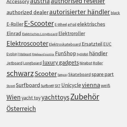
authorised reseller
austria
Accessory
autorisierter händler
authorized dealer
black
E-Scooter
elektrisches
E-Roller
eFoil
E-Wheel
Einrad
Elektroroller
Elektrisches Longboard
Elektroscooter
Ersatzteil
EUC
Elektroskateboard
FunShop
händler
Evolve
Fliteboard
hydrofoil
fliteboard austria
luxury gadgets
Jetboard
Longboard
Roller
Ninebot
schwarz
Scooter
spare part
Skateboard
Segway
vienna
Surfboard
Unicycle
weiß
Surfbrett
SXT
Street
Zubehör
Wien
yachttoys
yacht toy
Österreich