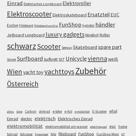
Einrad
Elektroroller
Elektrisches Longboard
Elektroscooter
Ersatzteil
EUC
Elektroskateboard
FunShop
händler
Evolve
Fliteboard
hydrofoil
fliteboard austria
luxury gadgets
Jetboard
Longboard
Roller
Ninebot
schwarz
Scooter
spare part
Skateboard
Segway
vienna
Surfboard
Unicycle
weiß
Surfbrett
SXT
Street
Zubehör
Wien
yachttoys
yacht toy
Österreich
efoil
e-bike
E-Scooter
Carbon
dreirad
e-foil
akku
bike
e-mobilität
elektrisch
Einrad
Elektrisches Einrad
electric
elektromobilität
euc
elektromobilität am wasser
Evolve
elektroquad
FunShop
fliteboard
fahrrad
fahrzeug
flite
FunShop Wien
Firewheel
GT