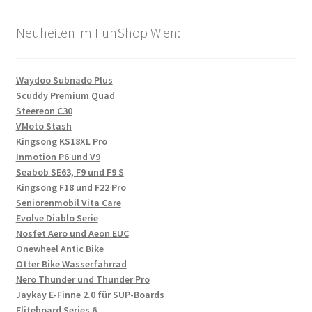
Neuheiten im FunShop Wien:
Waydoo Subnado Plus
Scuddy Premium Quad
Steereon C30
VMoto Stash
Kingsong KS18XL Pro
Inmotion P6 und V9
Seabob SE63, F9 und F9 S
Kingsong F18 und F22 Pro
Seniorenmobil Vita Care
Evolve Diablo Serie
Nosfet Aero und Aeon EUC
Onewheel Antic Bike
Otter Bike Wasserfahrrad
Nero Thunder und Thunder Pro
Jaykay E-Finne 2.0 für SUP-Boards
Fliteboard Series 6