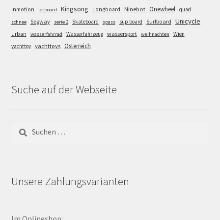
Kingsong
Onewheel
Ninebot
Inmotion
Longboard
quad
jetboard
Unicycle
Segway
Surfboard
Skateboard
sup board
schnee
serie 2
spass
wassersport
urban
Wasserfahrzeug
Wien
wasserfahrrad
weihnachten
Österreich
yachttoys
yachttoy
Suche auf der Webseite
Suchen
nach:
Unsere Zahlungsvarianten
Im Onlineshop: