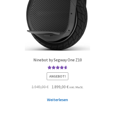
Ninebot by Segway One Z10
Bewertet mit
ANGEBOT!
4.75
von 5
1.949,00
€
1.899,00
€
inkl. MwSt.
Weiterlesen