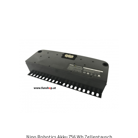
Nino Robotics Akku 756 Wh Zellentausch