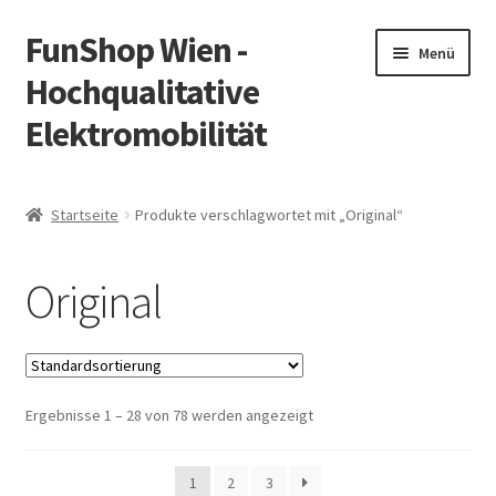
FunShop Wien -
Zur
Zum
Menü
Navigation
Inhalt
Hochqualitative
springen
springen
Elektromobilität
Unterm
Zum Onlineshop
öffnen
Startseite
Produkte verschlagwortet mit „Original“
Unterm
Informationen zur Rechtslage in Österreich
öffnen
Original
Unterm
Vorsicht Internetbetrug
öffnen
Unterm
Über FunShop
öffnen
Ergebnisse 1 – 28 von 78 werden angezeigt
Impressum
Zum Onlineshop in der Web Version
1
2
3