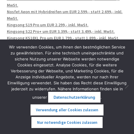
MwSt.
Nosfet Aeon mit Hybridreifen um EUR 2.599,- statt 2.699,- inkl.
MwSt.
Kingsong S19 Pro um EUR 2.299,- inkl. MwSt.
Kingsong S22 Pro+ um EUR 3.399,- statt 3.499,- inkl. MwSt.
Kingsong KS18XL Pro um EUR 1.799,- statt 1.899,- inkl. MwSt.
Jaykay E-Finne um EUR 479,- statt 699,- inkl. MwSt.
Wir verwenden Cookies, um ihnen den bestmöglichen Service
zu gewährleisten. Für eine technisch uneingeschränkte und
sichere Nutzung unserer Webseite werden notwendige
Cookies eingesetzt. Analyse Cookies, für die weitere
Nach der 36. Novelle der StVO weiterhin legal als
Verbesserung der Webseite, und Marketing Cookies, für die
Fahrrad:
Anzeige individueller Angebote, werden nur nach Ihrer
Einwilligung verwendet. Sie haben das Recht diese Einwilligung
jederzeit zu widerrufen. Nähere Informationen finden sie in
unserer
Datenschutzerklärung
.
Scuddy Slim V4
Mobot Elektrodreirad
Verwendung aller Cookies zulassen
Seniorenmobil Vita Care 4000
Seniorenmobil Vita Care 1000
0
Nur notwendige Cookies zulassen
Vita Care 4000 Duo
Suche
Suche
Nero Thunder Lastenfahrrad