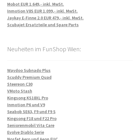
Mobot EUR 1.649,- inkl. MwSt.
Inmotion V8S EUR 1.099,- inkl. MwSt.
Jaykay E-Finne 2.0 EUR 479,- inkl. MwSt.
Scubajet Ersatzteile und Spare Parts
Neuheiten im FunShop Wien:
Waydoo Subnado Plus
Scuddy Premium Quad
Steereon C30
VMoto Stash
Kingsong KS18XL Pro
Inmotion P6 und V9
Seabob SE63, F9 und F9 S
Kingsong F18 und F22 Pro
Seniorenmobil Vita Care
Evolve Diablo Serie
Nosfet Aero und Aeon EUC