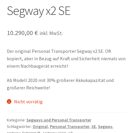
Segway x2 SE
10.290,00
€
inkl. MwSt.
Der original Personal Transporter Segway x2 SE. Oft
kopiert, aber in Bezug auf Kraft und Sicherheit niemals von
einem Nachbaugerät erreicht!
Ab Modell 2020 mit 30% größerer Akkukapazität und
größerer Reichweite!
Nicht vorrätig
Kategorie:
Segways und Personal Transporter
Schlagwörter:
Original
,
Personal Transporter
,
SE
,
Segway
,
segway österreich
,
segway wien
,
x2