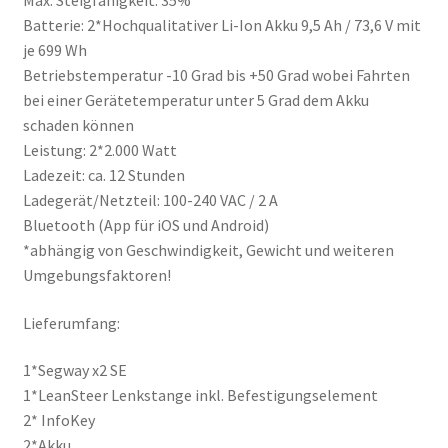
Max. Steigfähigkeit: 35%
Batterie: 2*Hochqualitativer Li-Ion Akku 9,5 Ah / 73,6 V mit
je 699 Wh
Betriebstemperatur -10 Grad bis +50 Grad wobei Fahrten
bei einer Gerätetemperatur unter 5 Grad dem Akku
schaden können
Leistung: 2*2.000 Watt
Ladezeit: ca. 12 Stunden
Ladegerät/Netzteil: 100-240 VAC / 2 A
Bluetooth (App für iOS und Android)
*abhängig von Geschwindigkeit, Gewicht und weiteren
Umgebungsfaktoren!
Lieferumfang:
1*Segway x2 SE
1*LeanSteer Lenkstange inkl. Befestigungselement
2* InfoKey
2*Akku