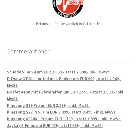
Bei uns kaufen sie wirklich in Österreich!
Sommeraktionen
Scuddy Slim V4 um EUR 2.099,- statt 2.590,- inkl. MwSt.
E-Twow GT SL Limited inkl. Blinker um EUR 999,- statt 1.049,-
MwSt.
Nosfet Aeon mit Hybridreifen um EUR 2.599,- statt 2.699,- inkl.
MwSt.
Kingsong S19 Pro um EUR 2.299,- inkl. MwSt.
Kingsong S22 Pro+ um EUR 3.399,- statt 3.499,- inkl. MwSt.
Kingsong KS18XL Pro um EUR 1.799,- statt 1.899,- inkl. MwSt.
Jaykay E-Finne um EUR 479,- statt 699,- inkl. MwSt.