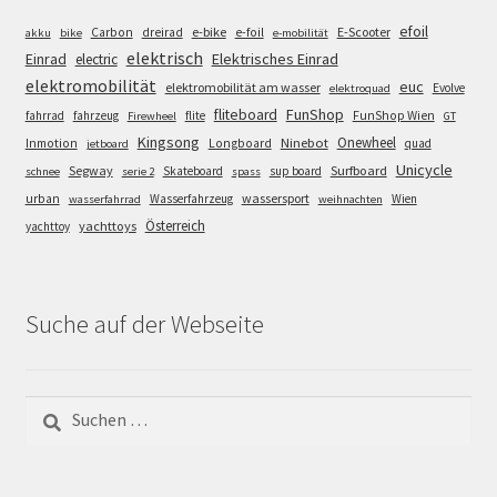
efoil
e-bike
E-Scooter
Carbon
dreirad
e-foil
akku
bike
e-mobilität
elektrisch
Einrad
Elektrisches Einrad
electric
elektromobilität
euc
elektromobilität am wasser
Evolve
elektroquad
FunShop
fliteboard
fahrrad
fahrzeug
flite
FunShop Wien
Firewheel
GT
Kingsong
Onewheel
Ninebot
Inmotion
Longboard
quad
jetboard
Unicycle
Segway
Surfboard
Skateboard
sup board
schnee
serie 2
spass
wassersport
urban
Wasserfahrzeug
Wien
wasserfahrrad
weihnachten
Österreich
yachttoys
yachttoy
Suche auf der Webseite
Suchen
nach: