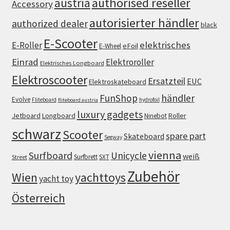
authorised reseller
austria
Accessory
autorisierter händler
authorized dealer
black
E-Scooter
elektrisches
E-Roller
eFoil
E-Wheel
Einrad
Elektroroller
Elektrisches Longboard
Elektroscooter
Ersatzteil
EUC
Elektroskateboard
FunShop
händler
Evolve
Fliteboard
hydrofoil
fliteboard austria
luxury gadgets
Jetboard
Longboard
Roller
Ninebot
schwarz
Scooter
spare part
Skateboard
Segway
vienna
Surfboard
Unicycle
weiß
Surfbrett
SXT
Street
Zubehör
Wien
yachttoys
yacht toy
Österreich