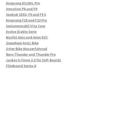
Kingsong KS18XL Pro
Inmotion P6 und V9
Seabob SE63, F9 und F9 S
Kingsong F18 und F22 Pro
Seniorenmobil Vita Care
Evolve Diablo Serie
Nosfet Aero und Aeon EUC
Onewheel Antic Bike
Otter Bike Wasserfahrrad
Nero Thunder und Thunder Pro
Jaykay E-Finne 2.0 für SUP-Boards
Fliteboard Series 6