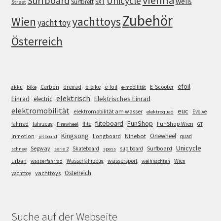
vienna
Surfboard
Unicycle
weiß
Surfbrett
SXT
Street
Zubehör
Wien
yachttoys
yacht toy
Österreich
efoil
e-bike
E-Scooter
Carbon
dreirad
e-foil
akku
bike
e-mobilität
elektrisch
Einrad
Elektrisches Einrad
electric
elektromobilität
euc
elektromobilität am wasser
Evolve
elektroquad
FunShop
fliteboard
fahrrad
fahrzeug
flite
FunShop Wien
Firewheel
GT
Kingsong
Onewheel
Ninebot
Inmotion
Longboard
quad
jetboard
Unicycle
Segway
Surfboard
Skateboard
sup board
schnee
serie 2
spass
wassersport
urban
Wasserfahrzeug
Wien
wasserfahrrad
weihnachten
Österreich
yachttoys
yachttoy
Suche auf der Webseite