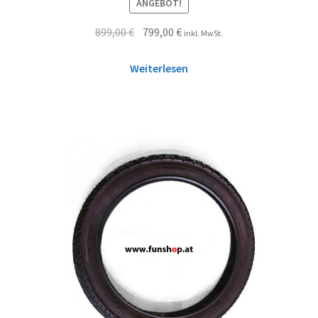
ANGEBOT!
5.00
von 5
899,00
€
799,00
€
inkl. MwSt.
Weiterlesen