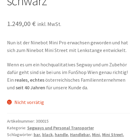
schwarz
1.249,00
€
inkl. MwSt.
Nun ist der Ninebot Mini Pro erwachsen geworden und hat
sich zum Ninebot Mini Street mit Lenkstange entwickelt.
Wenn es um ein hochqualitatives Segway und um Zubehör
dafür geht sind sie bei uns im FunShop Wien genau richtig!
Ein
reales, echtes
österreichisches Familiennternehmen
und
seit 40 Jahren
für unsere Kunde da.
Nicht vorrätig
Artikelnummer:
300015
Kategorie:
Segways und Personal Transporter
Schlagwörter:
bar
,
black
,
handle
,
Handlebar
,
Mini
,
Mini Street
,