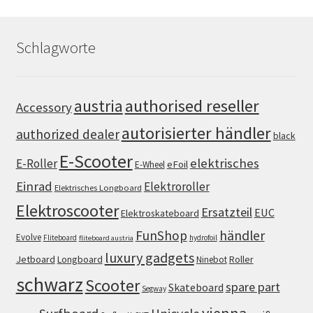
Schlagworte
authorised reseller
austria
Accessory
autorisierter händler
authorized dealer
black
E-Scooter
elektrisches
E-Roller
eFoil
E-Wheel
Einrad
Elektroroller
Elektrisches Longboard
Elektroscooter
Ersatzteil
EUC
Elektroskateboard
FunShop
händler
Evolve
Fliteboard
hydrofoil
fliteboard austria
luxury gadgets
Jetboard
Longboard
Roller
Ninebot
schwarz
Scooter
spare part
Skateboard
Segway