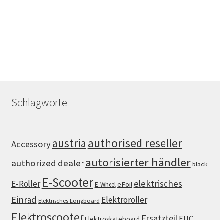
Schlagworte
authorised reseller
austria
Accessory
autorisierter händler
authorized dealer
black
E-Scooter
elektrisches
E-Roller
eFoil
E-Wheel
Einrad
Elektroroller
Elektrisches Longboard
Elektroscooter
Ersatzteil
EUC
Elektroskateboard