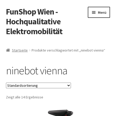
FunShop Wien -
Zur
Zum
Menü
Navigation
Inhalt
Hochqualitative
springen
springen
Elektromobilität
Unterm
Zum Onlineshop
öffnen
Startseite
Produkte verschlagwortet mit „ninebot vienna“
Unterm
Informationen zur Rechtslage in Österreich
öffnen
ninebot vienna
Unterm
Vorsicht Internetbetrug
öffnen
Unterm
Über FunShop
öffnen
Zeigt alle 14 Ergebnisse
Impressum
Zum Onlineshop in der Web Version