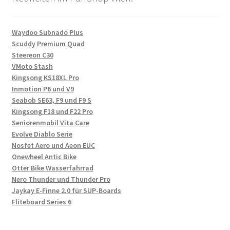
Waydoo Subnado Plus
Scuddy Premium Quad
Steereon C30
VMoto Stash
Kingsong KS18XL Pro
Inmotion P6 und V9
Seabob SE63, F9 und F9 S
Kingsong F18 und F22 Pro
Seniorenmobil Vita Care
Evolve Diablo Serie
Nosfet Aero und Aeon EUC
Onewheel Antic Bike
Otter Bike Wasserfahrrad
Nero Thunder und Thunder Pro
Jaykay E-Finne 2.0 für SUP-Boards
Fliteboard Series 6