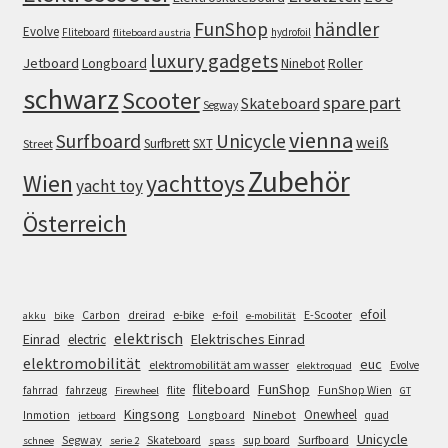
FunShop
händler
Evolve
Fliteboard
hydrofoil
fliteboard austria
luxury gadgets
Jetboard
Longboard
Roller
Ninebot
schwarz
Scooter
spare part
Skateboard
Segway
vienna
Surfboard
Unicycle
weiß
Surfbrett
SXT
Street
Zubehör
Wien
yachttoys
yacht toy
Österreich
efoil
e-bike
E-Scooter
Carbon
dreirad
e-foil
akku
bike
e-mobilität
elektrisch
Einrad
Elektrisches Einrad
electric
elektromobilität
euc
elektromobilität am wasser
Evolve
elektroquad
FunShop
fliteboard
fahrrad
fahrzeug
flite
FunShop Wien
Firewheel
GT
Kingsong
Onewheel
Ninebot
Inmotion
Longboard
quad
jetboard
Unicycle
Segway
Surfboard
Skateboard
sup board
schnee
serie 2
spass