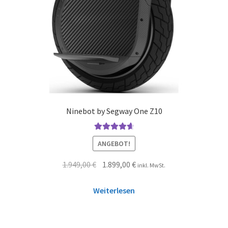
Ninebot by Segway One Z10
Bewertet mit
ANGEBOT!
4.75
von 5
1.949,00
€
1.899,00
€
inkl. MwSt.
Weiterlesen