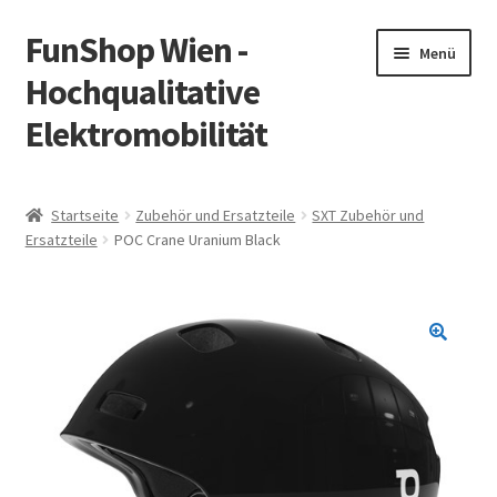
FunShop Wien -
Zur
Zum
Menü
Navigation
Inhalt
Hochqualitative
springen
springen
Elektromobilität
Unterm
Zum Onlineshop
öffnen
Startseite
Zubehör und Ersatzteile
SXT Zubehör und
Unterm
Ersatzteile
POC Crane Uranium Black
Informationen zur Rechtslage in Österreich
öffnen
Unterm
Vorsicht Internetbetrug
öffnen
Unterm
Über FunShop
öffnen
Impressum
Zum Onlineshop in der Web Version