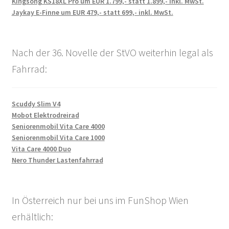
Kingsong KS18XL Pro um EUR 1.799,- statt 1.899,- inkl. MwSt.
Jaykay E-Finne um EUR 479,- statt 699,- inkl. MwSt.
Nach der 36. Novelle der StVO weiterhin legal als
Fahrrad:
Scuddy Slim V4
Mobot Elektrodreirad
Seniorenmobil Vita Care 4000
Seniorenmobil Vita Care 1000
Vita Care 4000 Duo
Nero Thunder Lastenfahrrad
In Österreich nur bei uns im FunShop Wien
erhältlich: