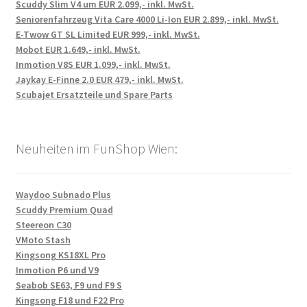
Scuddy Slim V4 um EUR 2.099,- inkl. MwSt.
Seniorenfahrzeug Vita Care 4000 Li-Ion EUR 2.899,- inkl. MwSt.
E-Twow GT SL Limited EUR 999,- inkl. MwSt.
Mobot EUR 1.649,- inkl. MwSt.
Inmotion V8S EUR 1.099,- inkl. MwSt.
Jaykay E-Finne 2.0 EUR 479,- inkl. MwSt.
Scubajet Ersatzteile und Spare Parts
Neuheiten im FunShop Wien:
Waydoo Subnado Plus
Scuddy Premium Quad
Steereon C30
VMoto Stash
Kingsong KS18XL Pro
Inmotion P6 und V9
Seabob SE63, F9 und F9 S
Kingsong F18 und F22 Pro