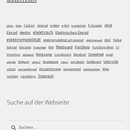
efoil
e-bike
E-Scooter
Carbon
dreirad
e-foil
akku
bike
e-mobilität
elektrisch
Einrad
Elektrisches Einrad
electric
elektromobilität
euc
elektromobilität am wasser
Evolve
elektroquad
FunShop
fliteboard
fahrrad
fahrzeug
flite
FunShop Wien
Firewheel
GT
Kingsong
Onewheel
Ninebot
Inmotion
Longboard
quad
jetboard
Unicycle
Segway
Surfboard
Skateboard
sup board
schnee
serie 2
spass
wassersport
urban
Wasserfahrzeug
Wien
wasserfahrrad
weihnachten
Österreich
yachttoys
yachttoy
Suche auf der Webseite
Suchen