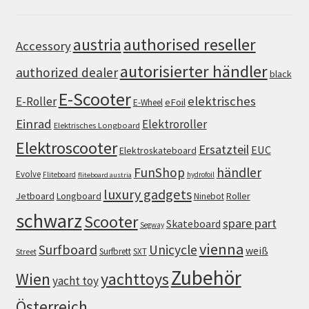
authorised reseller
austria
Accessory
autorisierter händler
authorized dealer
black
E-Scooter
elektrisches
E-Roller
eFoil
E-Wheel
Einrad
Elektroroller
Elektrisches Longboard
Elektroscooter
Ersatzteil
EUC
Elektroskateboard
FunShop
händler
Evolve
Fliteboard
hydrofoil
fliteboard austria
luxury gadgets
Jetboard
Longboard
Roller
Ninebot
schwarz
Scooter
spare part
Skateboard
Segway
vienna
Surfboard
Unicycle
weiß
Surfbrett
SXT
Street
Zubehör
Wien
yachttoys
yacht toy
Österreich