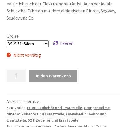
natürlich auch der Elektromobilität ist. Auch der ideale
Schutz bei Fahrten mit dem elektrischen Einrad, Segway,
Scuddy und Co.
Größe
Leeren
Nicht vorrätig
POC
In den Warenkorb
Crane
Uranium
Black
Menge
Artikelnummer:
n. v.
Kategorien:
EGRET Zubehör und Ersatzteile
,
Gruppe: Helme
,
Ninebot Zubehör und Ersatzteile
,
Onewheel Zubehör und
Ersatzteile
,
SXT Zubehör und Ersatzteile
Schlagwörter:
absorbieren
,
Aufprallenergie
,
black
,
Crane
,