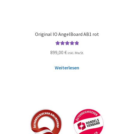
Original IO AngelBoard AB1 rot
Bewertet mit
899,00
€
inkl. MwSt.
5.00
von 5
Weiterlesen