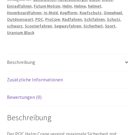
Einradfahren
,
Future Motion
,
Helm
,
Helme
,
helmet
,
Hoverboardfahren
,
In-Mold
,
Kopfform
,
Kopfschutz
,
Onewheel
,
Outdoorsport
,
POC
,
ProCore
,
Radfahren
,
Schifahren
,
Schutz
,
schwarz
,
Scooterfahren
,
Segwayfahren
,
Sicherheit
,
Sport
,
Uranium Black
Beschreibung
Zusätzliche Informationen
Bewertungen (0)
Beschreibung
Der POC Helm Crane vereint maximale Sicherheit mit