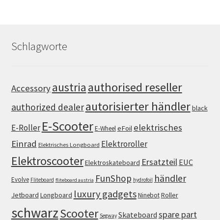
Schlagworte
authorised reseller
austria
Accessory
autorisierter händler
authorized dealer
black
E-Scooter
elektrisches
E-Roller
eFoil
E-Wheel
Einrad
Elektroroller
Elektrisches Longboard
Elektroscooter
Ersatzteil
EUC
Elektroskateboard
FunShop
händler
Evolve
Fliteboard
hydrofoil
fliteboard austria
luxury gadgets
Jetboard
Longboard
Roller
Ninebot
schwarz
Scooter
spare part
Skateboard
Segway