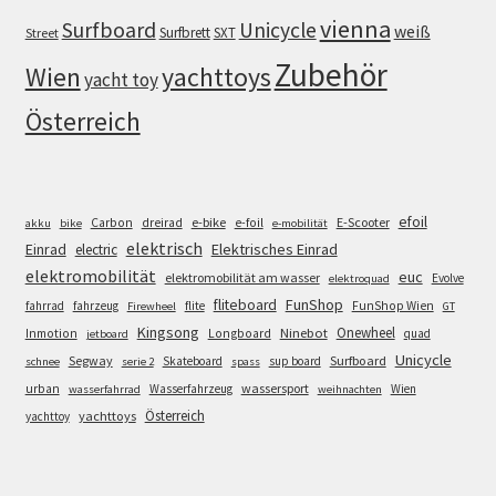
vienna
Surfboard
Unicycle
weiß
Surfbrett
SXT
Street
Zubehör
Wien
yachttoys
yacht toy
Österreich
efoil
e-bike
E-Scooter
Carbon
dreirad
e-foil
akku
bike
e-mobilität
elektrisch
Einrad
Elektrisches Einrad
electric
elektromobilität
euc
elektromobilität am wasser
Evolve
elektroquad
FunShop
fliteboard
fahrrad
fahrzeug
flite
FunShop Wien
Firewheel
GT
Kingsong
Onewheel
Ninebot
Inmotion
Longboard
quad
jetboard
Unicycle
Segway
Surfboard
Skateboard
sup board
schnee
serie 2
spass
wassersport
urban
Wasserfahrzeug
Wien
wasserfahrrad
weihnachten
Österreich
yachttoys
yachttoy