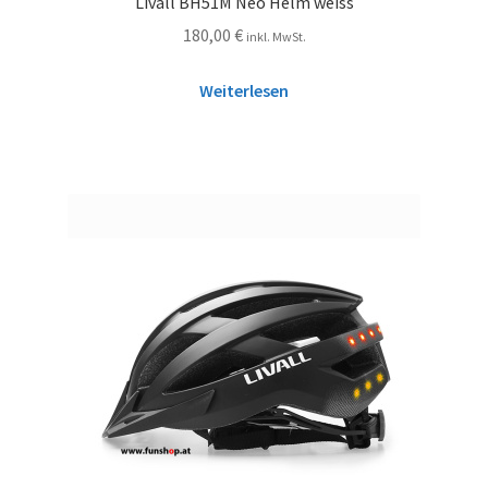
Livall BH51M Neo Helm weiss
180,00
€
inkl. MwSt.
Weiterlesen