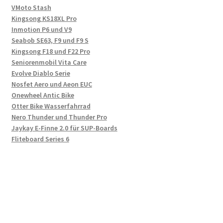
VMoto Stash
Kingsong KS18XL Pro
Inmotion P6 und V9
Seabob SE63, F9 und F9 S
Kingsong F18 und F22 Pro
Seniorenmobil Vita Care
Evolve Diablo Serie
Nosfet Aero und Aeon EUC
Onewheel Antic Bike
Otter Bike Wasserfahrrad
Nero Thunder und Thunder Pro
Jaykay E-Finne 2.0 für SUP-Boards
Fliteboard Series 6