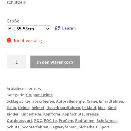
schützen!
Größe
Leeren
Nicht vorrätig
POCito
In den Warenkorb
Crane
Orange
Menge
Artikelnummer:
n. v.
Kategorie:
Gruppe: Helme
Schlagwörter:
absorbieren
,
Aufprallenergie
,
Crane
,
Einradfahren
,
Helm
,
Helme
,
helmet
,
Hoverboardfahren
,
In-Mold
,
kids
,
Kind
,
Kinder
,
Kinderhelm
,
Kopfform
,
Kopfschutz
,
orange
,
Outdoorsport
,
POC
,
POCito
,
ProCore
,
Radfahren
,
Schifahren
,
Schutz
,
Scooterfahren
,
Segwayfahren
,
Sicherheit
,
Sport