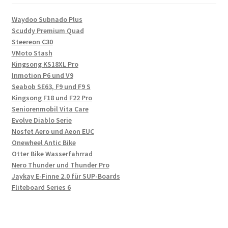
Waydoo Subnado Plus
Scuddy Premium Quad
Steereon C30
VMoto Stash
Kingsong KS18XL Pro
Inmotion P6 und V9
Seabob SE63, F9 und F9 S
Kingsong F18 und F22 Pro
Seniorenmobil Vita Care
Evolve Diablo Serie
Nosfet Aero und Aeon EUC
Onewheel Antic Bike
Otter Bike Wasserfahrrad
Nero Thunder und Thunder Pro
Jaykay E-Finne 2.0 für SUP-Boards
Fliteboard Series 6