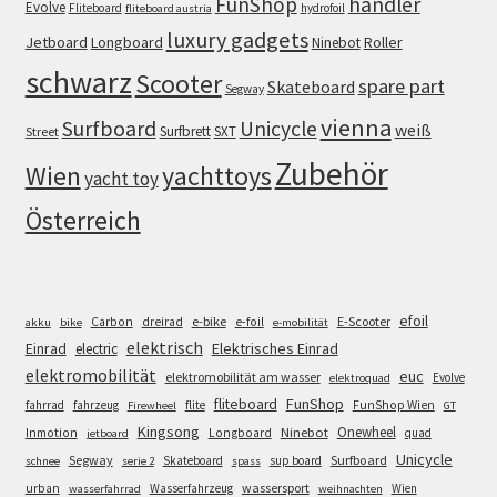
FunShop
händler
Evolve
Fliteboard
hydrofoil
fliteboard austria
luxury gadgets
Jetboard
Longboard
Roller
Ninebot
schwarz
Scooter
spare part
Skateboard
Segway
vienna
Surfboard
Unicycle
weiß
Surfbrett
SXT
Street
Zubehör
Wien
yachttoys
yacht toy
Österreich
efoil
e-bike
E-Scooter
Carbon
dreirad
e-foil
akku
bike
e-mobilität
elektrisch
Einrad
Elektrisches Einrad
electric
elektromobilität
euc
elektromobilität am wasser
Evolve
elektroquad
FunShop
fliteboard
fahrrad
fahrzeug
flite
FunShop Wien
Firewheel
GT
Kingsong
Onewheel
Ninebot
Inmotion
Longboard
quad
jetboard
Unicycle
Segway
Surfboard
Skateboard
sup board
schnee
serie 2
spass
wassersport
urban
Wasserfahrzeug
Wien
wasserfahrrad
weihnachten