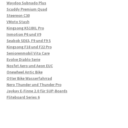
Waydoo Subnado Plus
Scuddy Premium Quad
Steereon C30
VMoto Stash
Kingsong KS18XL Pro
Inmotion P6 und V9
Seabob SE63, F9 und F9 S
Kingsong F18 und F22 Pro
Seniorenmobil Vita Care
Evolve Diablo Serie
Nosfet Aero und Aeon EUC
Onewheel Antic Bike
Otter Bike Wasserfahrrad
Nero Thunder und Thunder Pro
Jaykay E-Finne 2.0 für SUP-Boards
Fliteboard Series 6