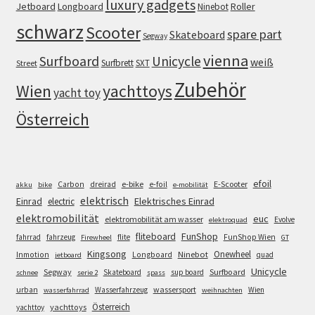
luxury gadgets
Jetboard
Longboard
Roller
Ninebot
schwarz
Scooter
spare part
Skateboard
Segway
vienna
Surfboard
Unicycle
weiß
Surfbrett
SXT
Street
Zubehör
Wien
yachttoys
yacht toy
Österreich
efoil
e-bike
E-Scooter
Carbon
dreirad
e-foil
akku
bike
e-mobilität
elektrisch
Einrad
Elektrisches Einrad
electric
elektromobilität
euc
elektromobilität am wasser
Evolve
elektroquad
FunShop
fliteboard
fahrrad
fahrzeug
flite
FunShop Wien
Firewheel
GT
Kingsong
Onewheel
Ninebot
Inmotion
Longboard
quad
jetboard
Unicycle
Segway
Surfboard
Skateboard
sup board
schnee
serie 2
spass
wassersport
urban
Wasserfahrzeug
Wien
wasserfahrrad
weihnachten
Österreich
yachttoys
yachttoy