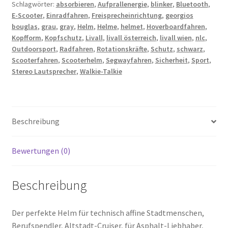
Schlagwörter:
absorbieren
,
Aufprallenergie
,
blinker
,
Bluetooth
,
E-Scooter
,
Einradfahren
,
Freisprecheinrichtung
,
georgios
bouglas
,
grau
,
gray
,
Helm
,
Helme
,
helmet
,
Hoverboardfahren
,
Kopfform
,
Kopfschutz
,
Livall
,
livall österreich
,
livall wien
,
nlc
,
Outdoorsport
,
Radfahren
,
Rotationskräfte
,
Schutz
,
schwarz
,
Scooterfahren
,
Scooterhelm
,
Segwayfahren
,
Sicherheit
,
Sport
,
Stereo Lautsprecher
,
Walkie-Talkie
Beschreibung
Bewertungen (0)
Beschreibung
Der perfekte Helm für technisch affine Stadtmenschen,
Berufspendler, Altstadt-Cruiser, für Asphalt-Liebhaber,