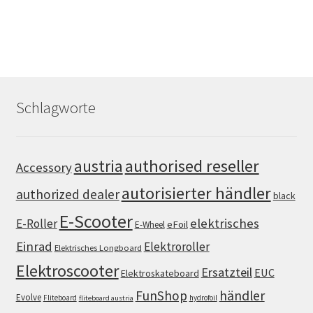
Schlagworte
authorised reseller
austria
Accessory
autorisierter händler
authorized dealer
black
E-Scooter
elektrisches
E-Roller
eFoil
E-Wheel
Einrad
Elektroroller
Elektrisches Longboard
Elektroscooter
Ersatzteil
EUC
Elektroskateboard
FunShop
händler
Evolve
Fliteboard
hydrofoil
fliteboard austria