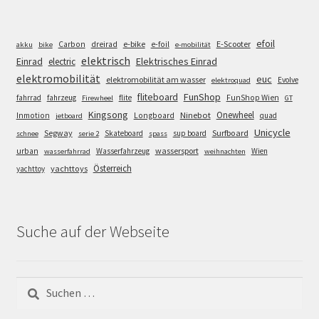
efoil
e-bike
E-Scooter
Carbon
dreirad
e-foil
akku
bike
e-mobilität
elektrisch
Einrad
Elektrisches Einrad
electric
elektromobilität
euc
elektromobilität am wasser
Evolve
elektroquad
FunShop
fliteboard
fahrrad
fahrzeug
flite
FunShop Wien
Firewheel
GT
Kingsong
Onewheel
Ninebot
Inmotion
Longboard
quad
jetboard
Unicycle
Segway
Surfboard
Skateboard
sup board
schnee
serie 2
spass
wassersport
urban
Wasserfahrzeug
Wien
wasserfahrrad
weihnachten
Österreich
yachttoys
yachttoy
Suche auf der Webseite
Suchen
nach: