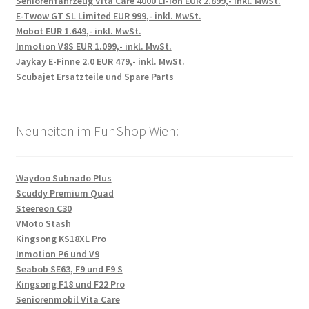
Seniorenfahrzeug Vita Care 4000 Li-Ion EUR 2.899,- inkl. MwSt.
E-Twow GT SL Limited EUR 999,- inkl. MwSt.
Mobot EUR 1.649,- inkl. MwSt.
Inmotion V8S EUR 1.099,- inkl. MwSt.
Jaykay E-Finne 2.0 EUR 479,- inkl. MwSt.
Scubajet Ersatzteile und Spare Parts
Neuheiten im FunShop Wien:
Waydoo Subnado Plus
Scuddy Premium Quad
Steereon C30
VMoto Stash
Kingsong KS18XL Pro
Inmotion P6 und V9
Seabob SE63, F9 und F9 S
Kingsong F18 und F22 Pro
Seniorenmobil Vita Care