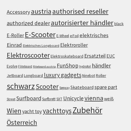
authorised reseller
austria
Accessory
autorisierter händler
authorized dealer
black
E-Scooter
elektrisches
E-Roller
eFoil
E-Wheel
Einrad
Elektroroller
Elektrisches Longboard
Elektroscooter
Ersatzteil
EUC
Elektroskateboard
FunShop
händler
Evolve
Fliteboard
hydrofoil
fliteboard austria
luxury gadgets
Jetboard
Longboard
Roller
Ninebot
schwarz
Scooter
spare part
Skateboard
Segway
vienna
Surfboard
Unicycle
weiß
Surfbrett
SXT
Street
Zubehör
Wien
yachttoys
yacht toy
Österreich