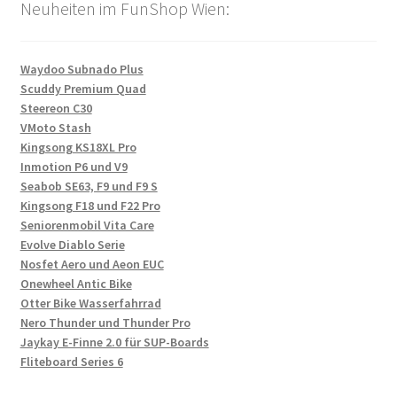
Neuheiten im FunShop Wien:
Waydoo Subnado Plus
Scuddy Premium Quad
Steereon C30
VMoto Stash
Kingsong KS18XL Pro
Inmotion P6 und V9
Seabob SE63, F9 und F9 S
Kingsong F18 und F22 Pro
Seniorenmobil Vita Care
Evolve Diablo Serie
Nosfet Aero und Aeon EUC
Onewheel Antic Bike
Otter Bike Wasserfahrrad
Nero Thunder und Thunder Pro
Jaykay E-Finne 2.0 für SUP-Boards
Fliteboard Series 6