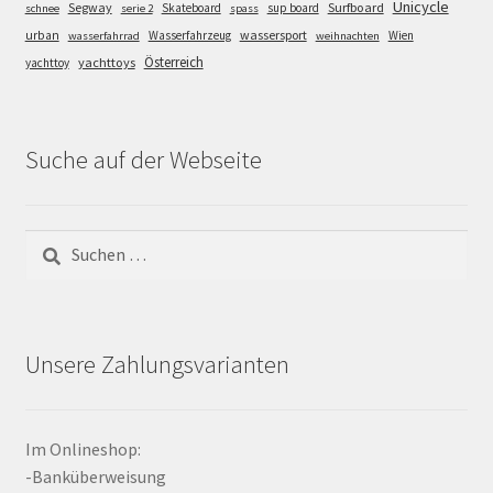
Unicycle
Segway
Surfboard
Skateboard
sup board
schnee
serie 2
spass
wassersport
urban
Wasserfahrzeug
Wien
wasserfahrrad
weihnachten
Österreich
yachttoys
yachttoy
Suche auf der Webseite
Suchen
nach:
Unsere Zahlungsvarianten
Im Onlineshop:
-Banküberweisung