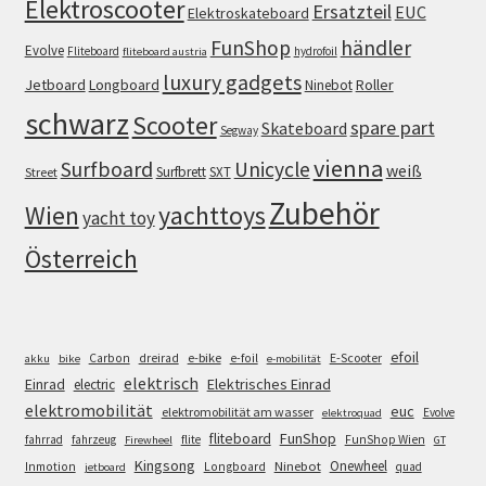
Elektroscooter
Ersatzteil
EUC
Elektroskateboard
FunShop
händler
Evolve
Fliteboard
hydrofoil
fliteboard austria
luxury gadgets
Jetboard
Longboard
Roller
Ninebot
schwarz
Scooter
spare part
Skateboard
Segway
vienna
Surfboard
Unicycle
weiß
Surfbrett
SXT
Street
Zubehör
Wien
yachttoys
yacht toy
Österreich
efoil
e-bike
E-Scooter
Carbon
dreirad
e-foil
akku
bike
e-mobilität
elektrisch
Einrad
Elektrisches Einrad
electric
elektromobilität
euc
elektromobilität am wasser
Evolve
elektroquad
FunShop
fliteboard
fahrrad
fahrzeug
flite
FunShop Wien
Firewheel
GT
Kingsong
Onewheel
Ninebot
Inmotion
Longboard
quad
jetboard