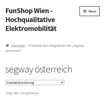
FunShop Wien -
Zur
Zum
Menü
Navigation
Inhalt
Hochqualitative
springen
springen
Elektromobilität
Unterm
Zum Onlineshop
öffnen
Startseite
Produkte verschlagwortet mit „segway
Unterm
österreich“
Informationen zur Rechtslage in Österreich
öffnen
Unterm
Vorsicht Internetbetrug
segway österreich
öffnen
Unterm
Über FunShop
öffnen
Impressum
Zeigt alle 13 Ergebnisse
Zum Onlineshop in der Web Version