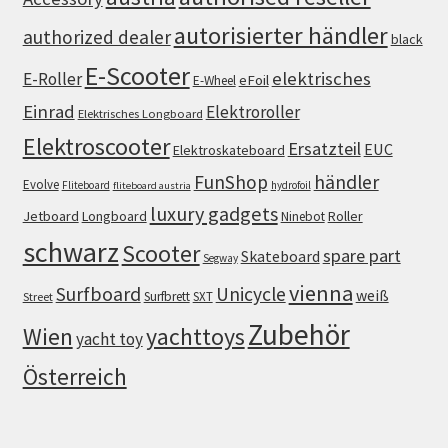
autorisierter händler
authorized dealer
black
E-Scooter
elektrisches
E-Roller
eFoil
E-Wheel
Einrad
Elektroroller
Elektrisches Longboard
Elektroscooter
Ersatzteil
EUC
Elektroskateboard
FunShop
händler
Evolve
Fliteboard
hydrofoil
fliteboard austria
luxury gadgets
Jetboard
Longboard
Roller
Ninebot
schwarz
Scooter
spare part
Skateboard
Segway
vienna
Surfboard
Unicycle
weiß
Surfbrett
SXT
Street
Zubehör
Wien
yachttoys
yacht toy
Österreich