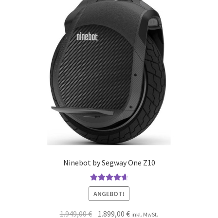
Ninebot by Segway One Z10
Bewertet mit
ANGEBOT!
4.75
von 5
1.949,00
€
1.899,00
€
inkl. MwSt.