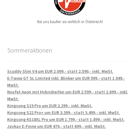
Bei uns kaufen sie wirklich in Österreich!
Sommeraktionen
Scuddy Slim V4 um EUR 2.099,- statt 2.590,- inkl. MwSt.
E-Twow GT SL Limited inkl. Blinker um EUR 999,- statt 1.049,-
MwSt.
Nosfet Aeon mit Hybridreifen um EUR 2.599,- statt 2.699,- inkl.
MwSt.
Kingsong S19 Pro um EUR 2.299,- inkl. MwSt.
Kingsong S22 Pro+ um EUR 3.399,- statt 3.499,- inkl. MwSt.
Kingsong KS18XL Pro um EUR 1.799,- statt 1.899,- inkl. MwSt.
Jaykay E-Finne um EUR 479,- statt 699,- inkl. MwSt.