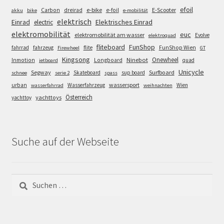
efoil
e-bike
E-Scooter
Carbon
dreirad
e-foil
akku
bike
e-mobilität
elektrisch
Einrad
Elektrisches Einrad
electric
elektromobilität
euc
elektromobilität am wasser
Evolve
elektroquad
FunShop
fliteboard
fahrrad
fahrzeug
flite
FunShop Wien
Firewheel
GT
Kingsong
Onewheel
Ninebot
Inmotion
Longboard
quad
jetboard
Unicycle
Segway
Surfboard
Skateboard
sup board
schnee
serie 2
spass
wassersport
urban
Wasserfahrzeug
Wien
wasserfahrrad
weihnachten
Österreich
yachttoys
yachttoy
Suche auf der Webseite
Suchen
nach: