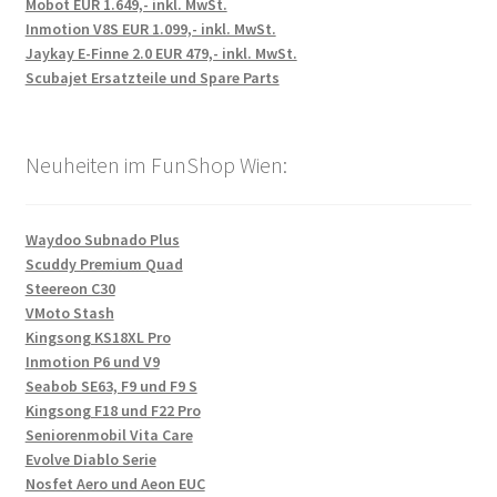
Mobot EUR 1.649,- inkl. MwSt.
Inmotion V8S EUR 1.099,- inkl. MwSt.
Jaykay E-Finne 2.0 EUR 479,- inkl. MwSt.
Scubajet Ersatzteile und Spare Parts
Neuheiten im FunShop Wien:
Waydoo Subnado Plus
Scuddy Premium Quad
Steereon C30
VMoto Stash
Kingsong KS18XL Pro
Inmotion P6 und V9
Seabob SE63, F9 und F9 S
Kingsong F18 und F22 Pro
Seniorenmobil Vita Care
Evolve Diablo Serie
Nosfet Aero und Aeon EUC