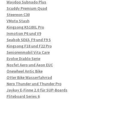
Waydoo Subnado Plus
Scuddy Premium Quad
Steereon C30
VMoto Stash
Kingsong KS18XL Pro
Inmotion P6 und V9
Seabob SE63, F9 und F9 S
Kingsong F18 und F22 Pro
Seniorenmobil Vita Care
Evolve Diablo Serie
Nosfet Aero und Aeon EUC
Onewheel Antic Bike
Otter Bike Wasserfahrrad
Nero Thunder und Thunder Pro
Jaykay E-Finne 2.0 für SUP-Boards
Fliteboard Series 6