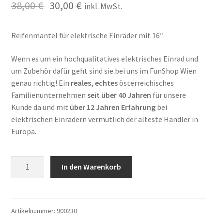
38,00
€
30,00
€
inkl. MwSt.
Reifenmantel für elektrische Einräder mit 16″.
Wenn es um ein hochqualitatives elektrisches Einrad und
um Zubehör dafür geht sind sie bei uns im FunShop Wien
genau richtig! Ein
reales, echtes
österreichisches
Familienunternehmen
seit über 40 Jahren
für unsere
Kunde da und mit
über 12 Jahren Erfahrung
bei
elektrischen Einrädern vermutlich der älteste Händler in
Europa.
Reifen
In den Warenkorb
für
elektrische
Einräder
16"
Artikelnummer:
900230