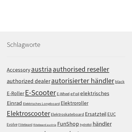
Schlagworte
authorised reseller
austria
Accessory
autorisierter händler
authorized dealer
black
E-Scooter
elektrisches
E-Roller
eFoil
E-Wheel
Einrad
Elektroroller
Elektrisches Longboard
Elektroscooter
Ersatzteil
EUC
Elektroskateboard
FunShop
händler
Evolve
Fliteboard
hydrofoil
fliteboard austria