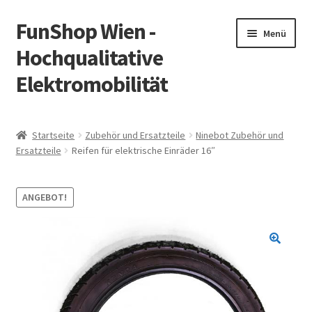
FunShop Wien -
Zur
Zum
Menü
Navigation
Inhalt
Hochqualitative
springen
springen
Elektromobilität
Unterm
Zum Onlineshop
öffnen
Startseite
Zubehör und Ersatzteile
Ninebot Zubehör und
Unterm
Ersatzteile
Reifen für elektrische Einräder 16″
Informationen zur Rechtslage in Österreich
öffnen
Unterm
Vorsicht Internetbetrug
ANGEBOT!
öffnen
Unterm
Über FunShop
öffnen
Impressum
Zum Onlineshop in der Web Version