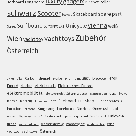
luxury gadgets
Jetboard
Longboard
Roller
Ninebot
schwarz
Scooter
spare part
Skateboard
Segway
vienna
Surfboard
Unicycle
weiß
Surfbrett
SXT
Street
Zubehör
Wien
yachttoys
yacht toy
Österreich
efoil
e-bike
E-Scooter
Carbon
dreirad
e-foil
akku
bike
e-mobilität
elektrisch
Einrad
Elektrisches Einrad
electric
elektromobilität
euc
elektromobilität am wasser
Evolve
elektroquad
FunShop
fliteboard
fahrrad
fahrzeug
flite
FunShop Wien
Firewheel
GT
Kingsong
Onewheel
Ninebot
Inmotion
Longboard
quad
jetboard
Unicycle
Segway
Surfboard
Skateboard
sup board
schnee
serie 2
spass
wassersport
urban
Wasserfahrzeug
Wien
wasserfahrrad
weihnachten
Österreich
yachttoys
yachttoy