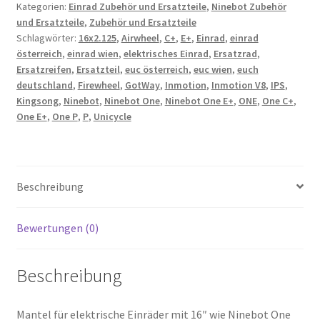
Kategorien:
Einrad Zubehör und Ersatzteile
,
Ninebot Zubehör
Menge
und Ersatzteile
,
Zubehör und Ersatzteile
Schlagwörter:
16x2.125
,
Airwheel
,
C+
,
E+
,
Einrad
,
einrad
österreich
,
einrad wien
,
elektrisches Einrad
,
Ersatzrad
,
Ersatzreifen
,
Ersatzteil
,
euc österreich
,
euc wien
,
euch
deutschland
,
Firewheel
,
GotWay
,
Inmotion
,
Inmotion V8
,
IPS
,
Kingsong
,
Ninebot
,
Ninebot One
,
Ninebot One E+
,
ONE
,
One C+
,
One E+
,
One P
,
P
,
Unicycle
Beschreibung
Bewertungen (0)
Beschreibung
Mantel für elektrische Einräder mit 16″ wie Ninebot One