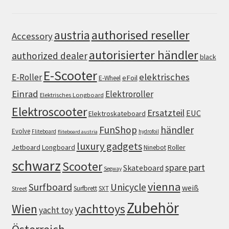
authorised reseller
austria
Accessory
autorisierter händler
authorized dealer
black
E-Scooter
elektrisches
E-Roller
eFoil
E-Wheel
Einrad
Elektroroller
Elektrisches Longboard
Elektroscooter
Ersatzteil
EUC
Elektroskateboard
FunShop
händler
Evolve
Fliteboard
hydrofoil
fliteboard austria
luxury gadgets
Jetboard
Longboard
Roller
Ninebot
schwarz
Scooter
spare part
Skateboard
Segway
vienna
Surfboard
Unicycle
weiß
Surfbrett
SXT
Street
Zubehör
Wien
yachttoys
yacht toy