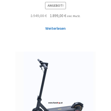
Bewertet mit
ANGEBOT!
4.75
von 5
1.949,00
€
1.899,00
€
inkl. MwSt.
Weiterlesen