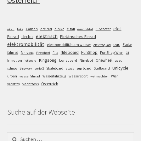
Österreich
efoil
e-bike
E-Scooter
Carbon
dreirad
e-foil
akku
bike
e-mobilität
elektrisch
Einrad
Elektrisches Einrad
electric
elektromobilität
euc
elektromobilität am wasser
Evolve
elektroquad
FunShop
fliteboard
fahrrad
fahrzeug
flite
FunShop Wien
Firewheel
GT
Kingsong
Onewheel
Ninebot
Inmotion
Longboard
quad
jetboard
Unicycle
Segway
Surfboard
Skateboard
sup board
schnee
serie 2
spass
wassersport
urban
Wasserfahrzeug
Wien
wasserfahrrad
weihnachten
Österreich
yachttoys
yachttoy
Suche auf der Webseite
Suchen