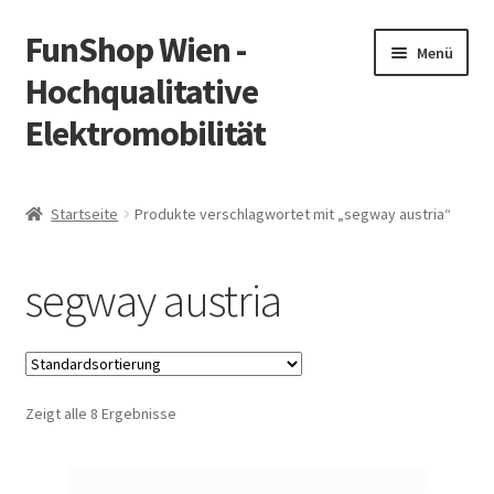
FunShop Wien -
Zur
Zum
Menü
Navigation
Inhalt
Hochqualitative
springen
springen
Elektromobilität
Unterm
Zum Onlineshop
öffnen
Startseite
Produkte verschlagwortet mit „segway austria“
Unterm
Informationen zur Rechtslage in Österreich
öffnen
segway austria
Unterm
Vorsicht Internetbetrug
öffnen
Unterm
Über FunShop
öffnen
Zeigt alle 8 Ergebnisse
Impressum
Zum Onlineshop in der Web Version