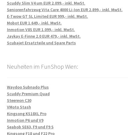
Scuddy Slim V4 um EUR 2.099,- inkl. MwSt.
Seniorenfahrzeug Vita Care 4000 Li-Ion EUR 2.899,- inkl. MwSt.
E-Twow GT SL Limited EUR 999,- inkl. MwSt.
Mobot EUR 1.649,- inkl. MwSt.
Inmotion V8S EUR 1.099,- inkl. MwSt.
Jaykay E-Finne 2.0 EUR 479,- inkl. MwSt.
Scubajet Ersatzteile und Spare Parts
Neuheiten im FunShop Wien:
Waydoo Subnado Plus
Scuddy Premium Quad
Steereon C30
VMoto Stash
Kingsong KS18XL Pro
Inmotion P6 und V9
Seabob SE63, F9 und F9 S
Kingsong F18 und F22 Pro