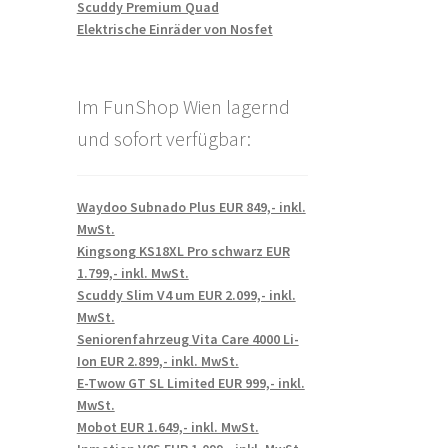
Scuddy Premium Quad
Elektrische Einräder von Nosfet
Im FunShop Wien lagernd
und sofort verfügbar:
Waydoo Subnado Plus EUR 849,- inkl.
MwSt.
Kingsong KS18XL Pro schwarz EUR
1.799,- inkl. MwSt.
Scuddy Slim V4 um EUR 2.099,- inkl.
MwSt.
Seniorenfahrzeug Vita Care 4000 Li-
Ion EUR 2.899,- inkl. MwSt.
E-Twow GT SL Limited EUR 999,- inkl.
MwSt.
Mobot EUR 1.649,- inkl. MwSt.