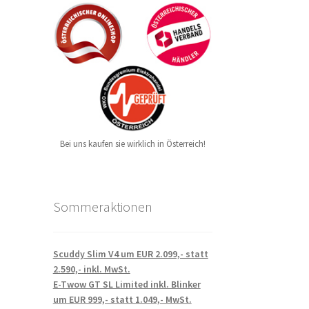
Bei uns kaufen sie wirklich in Österreich!
Sommeraktionen
Scuddy Slim V4 um EUR 2.099,- statt
2.590,- inkl. MwSt.
E-Twow GT SL Limited inkl. Blinker
um EUR 999,- statt 1.049,- MwSt.