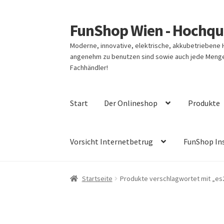
FunShop Wien - Hochqua
Zur
Zum
Navigation
Inhalt
Moderne, innovative, elektrische, akkubetriebene
springen
springen
angenehm zu benutzen sind sowie auch jede Menge 
Fachhändler!
Start
Der Onlineshop
Produkte
Vorsicht Internetbetrug
FunShop In
Startseite
Produkte verschlagwortet mit „es