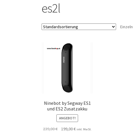
es2l
Einzel
Ninebot by Segway ES1
und ES2 Zusatzakku
ANGEBOT!
239,00
€
199,00
€
inkl. MwSt.