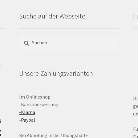
Suche auf der Webseite
F
Suchen
nach:
r
Unsere Zahlungsvarianten
Im Onlineshop:
Di
-Banküberweisung
ge
-Klarna
un
-Paypal
d
z
F
Bei Abholung in der Übungshalle:
F