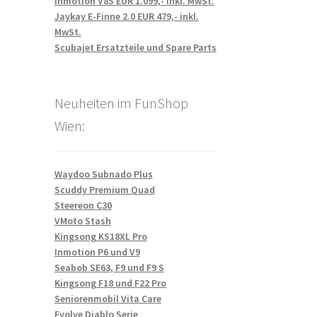
Inmotion V8S EUR 1.099,- inkl. MwSt.
Jaykay E-Finne 2.0 EUR 479,- inkl.
MwSt.
Scubajet Ersatzteile und Spare Parts
Neuheiten im FunShop
Wien:
Waydoo Subnado Plus
Scuddy Premium Quad
Steereon C30
VMoto Stash
Kingsong KS18XL Pro
Inmotion P6 und V9
Seabob SE63, F9 und F9 S
Kingsong F18 und F22 Pro
Seniorenmobil Vita Care
Evolve Diablo Serie