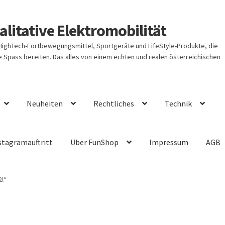
litative Elektromobilität
 HighTech-Fortbewegungsmittel, Sportgeräte und LifeStyle-Produkte, die
Spass bereiten. Das alles von einem echten und realen österreichischen
Neuheiten
Rechtliches
Technik
stagramauftritt
Über FunShop
Impressum
AGB
2l“