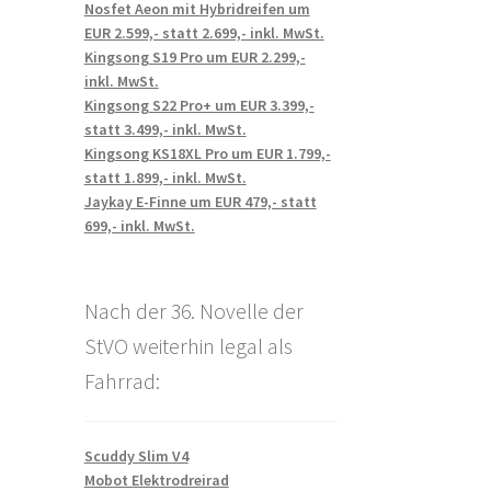
Nosfet Aeon mit Hybridreifen um
EUR 2.599,- statt 2.699,- inkl. MwSt.
Kingsong S19 Pro um EUR 2.299,-
inkl. MwSt.
Kingsong S22 Pro+ um EUR 3.399,-
statt 3.499,- inkl. MwSt.
Kingsong KS18XL Pro um EUR 1.799,-
statt 1.899,- inkl. MwSt.
Jaykay E-Finne um EUR 479,- statt
699,- inkl. MwSt.
Nach der 36. Novelle der
StVO weiterhin legal als
Fahrrad:
Scuddy Slim V4
Mobot Elektrodreirad