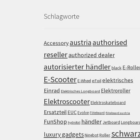
Schlagworte
authorised
austria
Accessory
reseller
authorized dealer
autorisierter händler
E-Rolle
black
E-Scooter
elektrisches
eFoil
E-Wheel
Einrad
Elektroroller
Elektrisches Longboard
Elektroscooter
Elektroskateboard
Ersatzteil
EUC
Evolve
Fliteboard
fliteboard austria
FunShop
händler
Jetboard
Longboar
hydrofoil
schwar
luxury gadgets
Roller
Ninebot