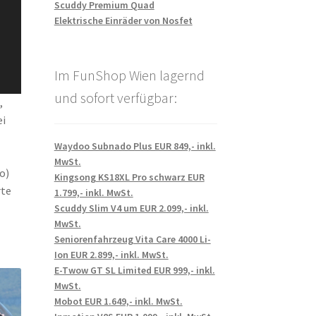
Scuddy Premium Quad
Elektrische Einräder von Nosfet
Im FunShop Wien lagernd
und sofort verfügbar:
,
ei
Waydoo Subnado Plus EUR 849,- inkl.
MwSt.
o)
Kingsong KS18XL Pro schwarz EUR
rte
1.799,- inkl. MwSt.
Scuddy Slim V4 um EUR 2.099,- inkl.
MwSt.
Seniorenfahrzeug Vita Care 4000 Li-
Ion EUR 2.899,- inkl. MwSt.
E-Twow GT SL Limited EUR 999,- inkl.
MwSt.
Mobot EUR 1.649,- inkl. MwSt.