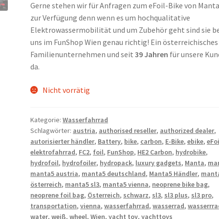
Gerne stehen wir für Anfragen zum eFoil-Bike von Mant
zur Verfügung denn wenn es um hochqualitative
Elektrowassermobilität und um Zubehör geht sind sie be
uns im FunShop Wien genau richtig! Ein österreichisches
Familienunternehmen und seit
39 Jahren
für unsere Kun
da.
Nicht vorrätig
Kategorie:
Wasserfahrrad
Schlagwörter:
austria
,
authorised reseller
,
authorized dealer
,
autorisierter händler
,
Battery
,
bike
,
carbon
,
E-Bike
,
ebike
,
eFoi
elektrofahrrad
,
FC2
,
foil
,
FunShop
,
HE2 Carbon
,
hydrobike
,
hydrofoil
,
hydrofoiler
,
hydropack
,
luxury gadgets
,
Manta
,
ma
manta5 austria
,
manta5 deutschland
,
Manta5 Händler
,
mant
österreich
,
manta5 sl3
,
manta5 vienna
,
neoprene bike bag
,
neoprene foil bag
,
Österreich
,
schwarz
,
sl3
,
sl3 plus
,
sl3 pro
,
transportation
,
vienna
,
wasserfahrrad
,
wasserrad
,
wasserrra
water
,
weiß
,
wheel
,
Wien
,
yacht toy
,
yachttoys