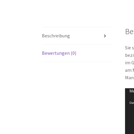
Be
Beschreibung
Sie 
Bewertungen (0)
bezi
im G
am M
Mant
Vide
Me
Play
Dat