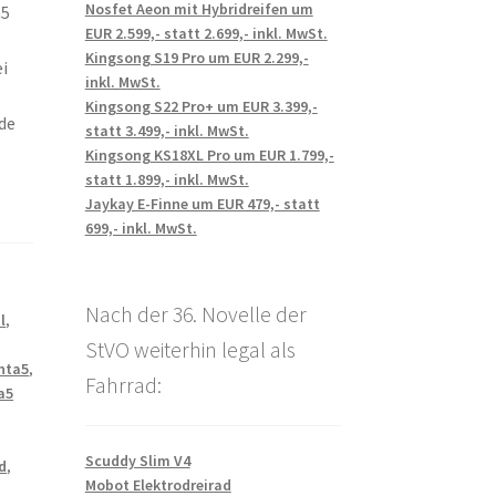
Nosfet Aeon mit Hybridreifen um
a5
EUR 2.599,- statt 2.699,- inkl. MwSt.
Kingsong S19 Pro um EUR 2.299,-
i
inkl. MwSt.
Kingsong S22 Pro+ um EUR 3.399,-
de
statt 3.499,- inkl. MwSt.
Kingsong KS18XL Pro um EUR 1.799,-
statt 1.899,- inkl. MwSt.
Jaykay E-Finne um EUR 479,- statt
699,- inkl. MwSt.
Nach der 36. Novelle der
l
,
StVO weiterhin legal als
nta5
,
Fahrrad:
a5
Scuddy Slim V4
d
,
Mobot Elektrodreirad