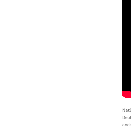
Natü
Deut
ande