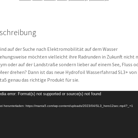
schreibung
sind auf der Suche nach Elektromobilität auf dem Wasser
ehungsweise möchten vielleicht ihre Radrunden in Zukunft nicht
ym oder auf der Landstraße sondern lieber auf einem See, Fluss o
eer drehen? Dann ist das neue Hydrofoil Wasserfahrrad SL3+ von
a5 genau das richtige Produkt für sie.
o-
dia error: Format(s) not supported or source(s) not found
er
ei herunterladen: https://manta5.com/wp-content/uploads/2023/04/SL3_hero12sec.mp4?_=1