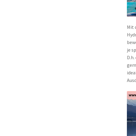
Mit 
Hydr
bewe
je s
D.h.
gemü
idea
Ausd