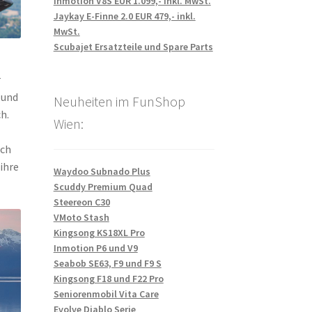
Inmotion V8S EUR 1.099,- inkl. MwSt.
Jaykay E-Finne 2.0 EUR 479,- inkl.
MwSt.
Scubajet Ersatzteile und Spare Parts
r
 und
Neuheiten im FunShop
h.
Wien:
uch
 ihre
Waydoo Subnado Plus
Scuddy Premium Quad
Steereon C30
VMoto Stash
Kingsong KS18XL Pro
Inmotion P6 und V9
Seabob SE63, F9 und F9 S
Kingsong F18 und F22 Pro
Seniorenmobil Vita Care
Evolve Diablo Serie