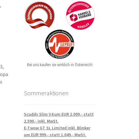
r
Bei uns kaufen sie wirklich in Österreich!
3,
ropa
on
Sommeraktionen
Scuddy Slim V4 um EUR 2.099,- statt
2.590,- inkl. MwSt.
E-Twow GT SL Limited inkl. Blinker
um EUR 999,- statt 1.049,- MwSt.