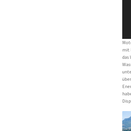
Moto
mit 
das 
Wass
unte
über
Ener
habe
Disp