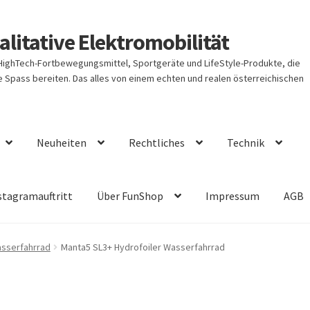
litative Elektromobilität
 HighTech-Fortbewegungsmittel, Sportgeräte und LifeStyle-Produkte, die
Spass bereiten. Das alles von einem echten und realen österreichischen
Neuheiten
Rechtliches
Technik
stagramauftritt
Über FunShop
Impressum
AGB
sserfahrrad
Manta5 SL3+ Hydrofoiler Wasserfahrrad