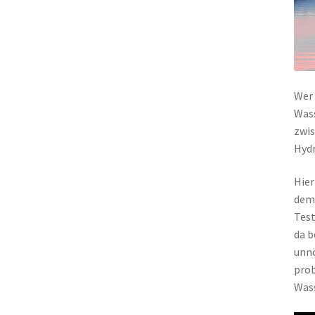
Wer 
Wass
zwis
Hydr
Hier
dem 
Test
da b
unnö
prob
Wass