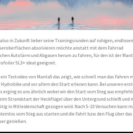
also in Zukunft lieber seine Trainingsrunden auf ruhigen, endlose
eroberflächen absolvieren möchte anstatt mit dem Fahrrad
chen Autolärm und Abgasen herum zu fahren, für den ist der Man
ofoiler SL3+ ideal geeignet.
 ein Testvideo von Manta5 das zeigt, wie schnell man das Fahren m
Hydrobike und vor allem den Start erlenen kann. Bei unseren ers
s erging es uns ähnlich wobei wir den Start vom Steg aus empfehl
eim Strandstart der Heckflügel über den Untergrund schleift und 
tig in Mitleidenschaft gezogen wird. Nach 5-10 Versuchen kann 
lemlos vom Steg aus starten und die Fahrt bzw. den Flug über das
er genießen.