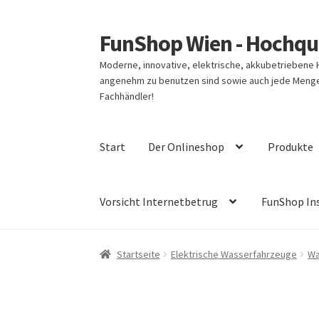
FunShop Wien - Hochqua
Zur
Zum
Navigation
Inhalt
Moderne, innovative, elektrische, akkubetriebene
springen
springen
angenehm zu benutzen sind sowie auch jede Menge 
Fachhändler!
Start
Der Onlineshop
Produkte
Vorsicht Internetbetrug
FunShop In
Startseite
Elektrische Wasserfahrzeuge
Wa