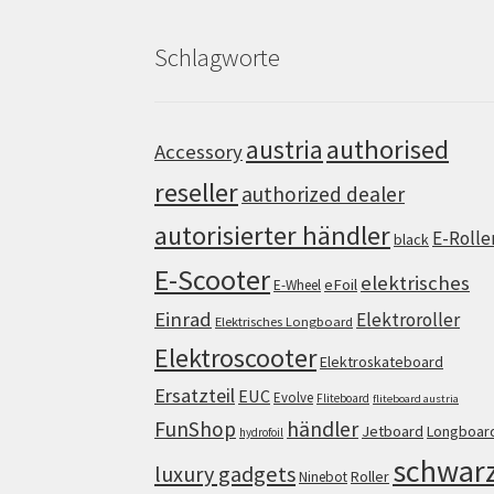
Schlagworte
authorised
austria
Accessory
reseller
authorized dealer
autorisierter händler
E-Rolle
black
E-Scooter
elektrisches
eFoil
E-Wheel
Einrad
Elektroroller
Elektrisches Longboard
Elektroscooter
Elektroskateboard
Ersatzteil
EUC
Evolve
Fliteboard
fliteboard austria
FunShop
händler
Jetboard
Longboar
hydrofoil
schwar
luxury gadgets
Roller
Ninebot