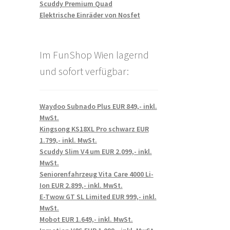
Scuddy Premium Quad
Elektrische Einräder von Nosfet
Im FunShop Wien lagernd
und sofort verfügbar:
Waydoo Subnado Plus EUR 849,- inkl.
MwSt.
Kingsong KS18XL Pro schwarz EUR
1.799,- inkl. MwSt.
Scuddy Slim V4 um EUR 2.099,- inkl.
MwSt.
Seniorenfahrzeug Vita Care 4000 Li-
Ion EUR 2.899,- inkl. MwSt.
E-Twow GT SL Limited EUR 999,- inkl.
MwSt.
Mobot EUR 1.649,- inkl. MwSt.