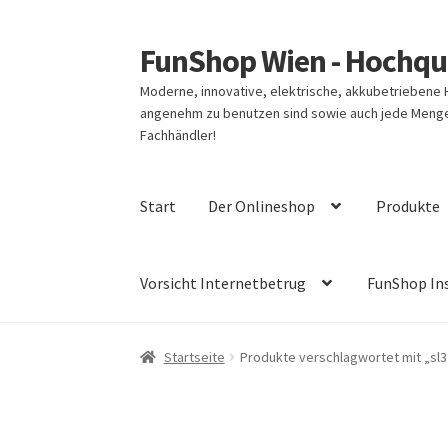
FunShop Wien - Hochqua
Zur
Zum
Navigation
Inhalt
Moderne, innovative, elektrische, akkubetriebene
springen
springen
angenehm zu benutzen sind sowie auch jede Menge 
Fachhändler!
Start
Der Onlineshop
Produkte
Vorsicht Internetbetrug
FunShop In
Startseite
Produkte verschlagwortet mit „sl3