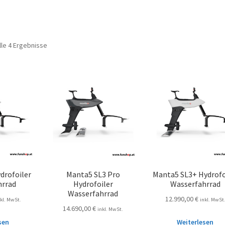
lle 4 Ergebnisse
drofoiler
Manta5 SL3 Pro
Manta5 SL3+ Hydrofo
hrrad
Hydrofoiler
Wasserfahrrad
Wasserfahrrad
12.990,00
€
nkl. MwSt.
inkl. MwSt
14.690,00
€
inkl. MwSt.
sen
Weiterlesen