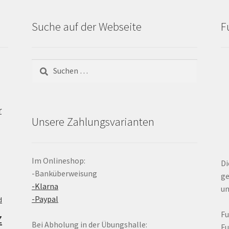
Suche auf der Webseite
F
Suchen
nach:
r
Unsere Zahlungsvarianten
Im Onlineshop:
Di
-Banküberweisung
ge
-Klarna
un
-Paypal
d
z
F
Bei Abholung in der Übungshalle:
F