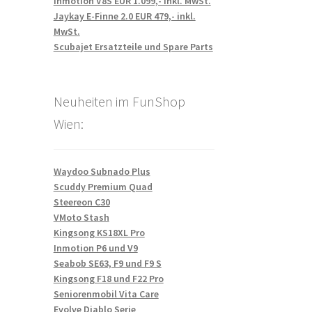
Inmotion V8S EUR 1.099,- inkl. MwSt.
Jaykay E-Finne 2.0 EUR 479,- inkl.
MwSt.
Scubajet Ersatzteile und Spare Parts
Neuheiten im FunShop
Wien:
Waydoo Subnado Plus
Scuddy Premium Quad
Steereon C30
VMoto Stash
Kingsong KS18XL Pro
Inmotion P6 und V9
Seabob SE63, F9 und F9 S
Kingsong F18 und F22 Pro
Seniorenmobil Vita Care
Evolve Diablo Serie