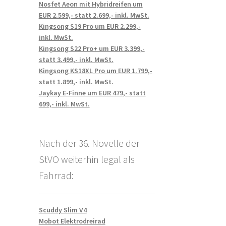
Nosfet Aeon mit Hybridreifen um
EUR 2.599,- statt 2.699,- inkl. MwSt.
Kingsong S19 Pro um EUR 2.299,-
inkl. MwSt.
Kingsong S22 Pro+ um EUR 3.399,-
statt 3.499,- inkl. MwSt.
Kingsong KS18XL Pro um EUR 1.799,-
statt 1.899,- inkl. MwSt.
Jaykay E-Finne um EUR 479,- statt
699,- inkl. MwSt.
Nach der 36. Novelle der
StVO weiterhin legal als
Fahrrad:
Scuddy Slim V4
Mobot Elektrodreirad