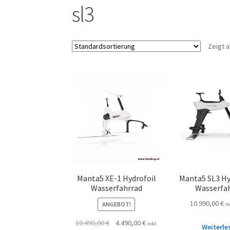
sl3
Zeigt a
Manta5 XE-1 Hydrofoil
Manta5 SL3 Hy
Wasserfahrrad
Wasserfa
10.990,00
€
ANGEBOT!
i
10.490,00
€
4.490,00
€
inkl.
Weiterle