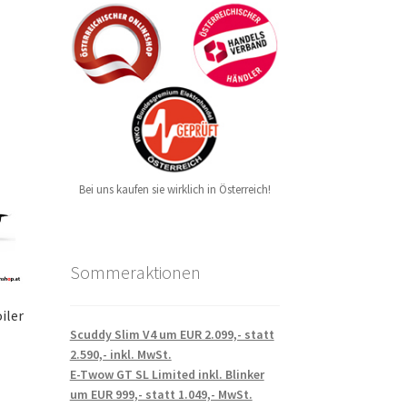
Bei uns kaufen sie wirklich in Österreich!
Sommeraktionen
iler
Scuddy Slim V4 um EUR 2.099,- statt
2.590,- inkl. MwSt.
.
E-Twow GT SL Limited inkl. Blinker
um EUR 999,- statt 1.049,- MwSt.